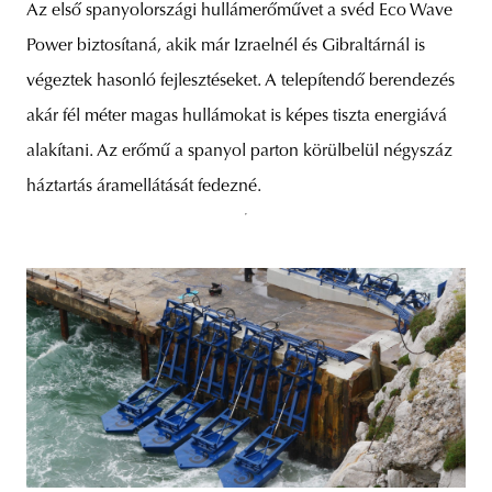
Az első spanyolországi hullámerőművet a svéd Eco Wave
Power biztosítaná, akik már Izraelnél és Gibraltárnál is
végeztek hasonló fejlesztéseket. A telepítendő berendezés
akár fél méter magas hullámokat is képes tiszta energiává
alakítani. Az erőmű a spanyol parton körülbelül négyszáz
háztartás áramellátását fedezné.