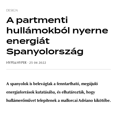
DESIGN
A partmenti
unity
budapest
poland
branding
hullámokból nyerne
energiát
Spanyolország
HYPE&HYPER
· 25 04 2022
A spanyolok is belevágtak a fenntartható, megújuló
energiaforrások kutatásába, és elhatározták, hogy
hullámerőművet telepítenek
a mallorcai Adriano kikötőbe.