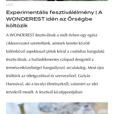
EAST
Experimentális fesztiválélmény | A
WONDEREST idén az Őrségbe
költözik
A WONDEREST fesztiválnak a múlt évben egy egész
cikksorozatot szenteltünk, aminek keretei között
különböző aspektusait jártuk körül a családias hangulatú
fesztiválnak, a hulladékmentes színpad designtól a
természetközeliséget hangsúlyozó arculatukig. Most újra
leültünk az ötletgazdával és szervezővel, Gulyás
Hannával, aki a tavalyi élményekről, valamint az idei
tervekről mesélt. A fesztivál középpontjában