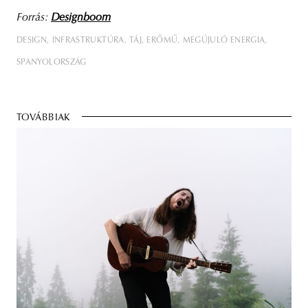
Forrás:
Designboom
DESIGN
INFRASTRUKTÚRA
TÁJ
ERŐMŰ
MEGÚJULÓ ENERGIA
SPANYOLORSZÁG
TOVÁBBIAK