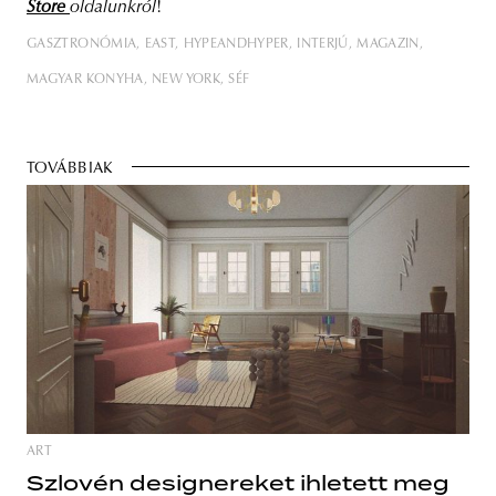
Store
oldalunkról
!
GASZTRONÓMIA
EAST
HYPEANDHYPER
INTERJÚ
MAGAZIN
MAGYAR KONYHA
NEW YORK
SÉF
TOVÁBBIAK
ART
Szlovén designereket ihletett meg