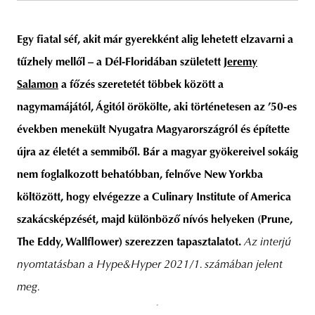
Egy fiatal séf, akit már gyerekként alig lehetett elzavarni a
tűzhely mellől – a Dél-Floridában született
Jeremy
unity
budapest
poland
branding
Salamon
a főzés szeretetét többek között a
nagymamájától, Ágitól örökölte, aki történetesen az ’50-es
években menekült Nyugatra Magyarországról és építette
újra az életét a semmiből. Bár a magyar gyökereivel sokáig
nem foglalkozott behatóbban, felnőve New Yorkba
költözött, hogy elvégezze a Culinary Institute of America
szakácsképzését, majd különböző nívós helyeken (Prune,
The Eddy, Wallflower) szerezzen tapasztalatot.
Az interjú
nyomtatásban a Hype&Hyper 2021/1. számában jelent
meg.