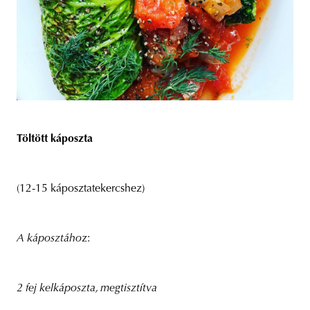
Töltött káposzta
(12-15 káposztatekercshez)
A káposztáho
z:
2 fej kelkáposzta, megtisztítva