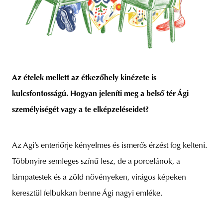
Az ételek mellett az étkezőhely kinézete is
kulcsfontosságú. Hogyan jeleníti meg a belső tér Ági
személyiségét vagy a te elképzeléseidet?
Az Agi’s enteriőrje kényelmes és ismerős érzést fog kelteni.
Többnyire semleges színű lesz, de a porcelánok, a
lámpatestek és a zöld növényeken, virágos képeken
keresztül felbukkan benne Ági nagyi emléke.