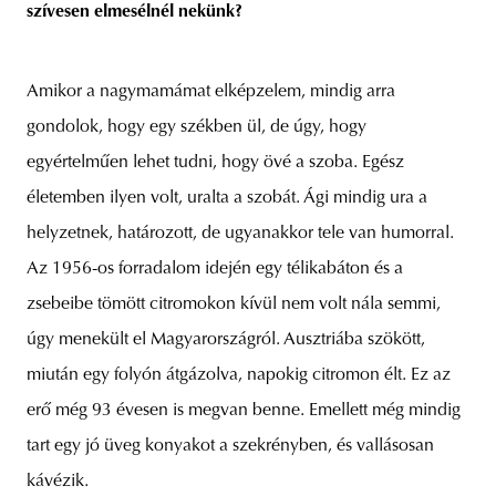
szívesen elmesélnél nekünk?
Amikor a nagymamámat elképzelem, mindig arra
gondolok, hogy egy székben ül, de úgy, hogy
egyértelműen lehet tudni, hogy övé a szoba. Egész
életemben ilyen volt, uralta a szobát. Ági mindig ura a
helyzetnek, határozott, de ugyanakkor tele van humorral.
Az 1956-os forradalom idején egy télikabáton és a
zsebeibe tömött citromokon kívül nem volt nála semmi,
úgy menekült el Magyarországról. Ausztriába szökött,
miután egy folyón átgázolva, napokig citromon élt. Ez az
erő még 93 évesen is megvan benne. Emellett még mindig
tart egy jó üveg konyakot a szekrényben, és vallásosan
kávézik.