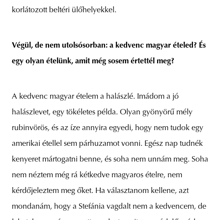
korlátozott beltéri ülőhelyekkel.
Végül, de nem utolsósorban: a kedvenc magyar ételed? És
egy olyan ételünk, amit még sosem értettél meg?
A kedvenc magyar ételem a halászlé. Imádom a jó
halászlevet, egy tökéletes példa. Olyan gyönyörű mély
rubinvörös, és az íze annyira egyedi, hogy nem tudok egy
amerikai étellel sem párhuzamot vonni. Egész nap tudnék
kenyeret mártogatni benne, és soha nem unnám meg. Soha
nem néztem még rá kétkedve magyaros ételre, nem
kérdőjeleztem meg őket. Ha választanom kellene, azt
mondanám, hogy a Stefánia vagdalt nem a kedvencem, de