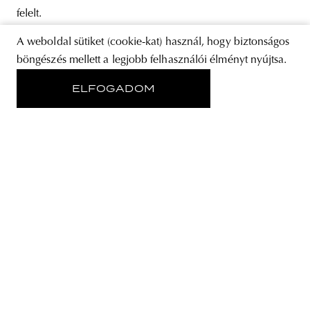
felelt.
A weboldal sütiket (cookie-kat) használ, hogy biztonságos
böngészés mellett a legjobb felhasználói élményt nyújtsa.
ELFOGADOM
ARCHITECTURE
Egy cseh sportcsarnok, ami mer
mértékletes lenni
A cseh Modřice városában új sportcsarnok épült,