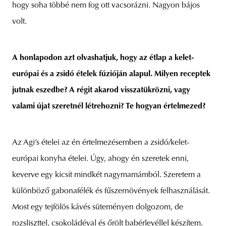
hogy soha többé nem fog ott vacsorázni. Nagyon bájos
volt.
A honlapodon azt olvashatjuk, hogy az étlap a kelet-
európai és a zsidó ételek fúzióján alapul. Milyen receptek
jutnak eszedbe? A régit akarod visszatükrözni, vagy
valami újat szeretnél létrehozni? Te hogyan értelmezed?
Az Agi’s ételei az én értelmezésemben a zsidó/kelet-
európai konyha ételei. Úgy, ahogy én szeretek enni,
keverve egy kicsit mindkét nagymamámból. Szeretem a
különböző gabonafélék és fűszernövények felhasználását.
Most egy tejfölös kávés süteményen dolgozom, de
rozsliszttel, csokoládéval és őrölt babérlevéllel készítem.