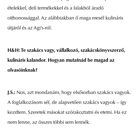
ételekkel, deli termékekkel és a falakból áradó
otthonossággal. Az alábbiakban ő maga mesél kulináris
útjáról és az Agi’s-ról.
H&H: Te szakács vagy, vállalkozó, szakácskönyvszerző,
kulináris kalandor. Hogyan mutatnád be magad az
olvasóinknak?
J.S.:
Nos, azt mondanám, hogy elsősorban szakács vagyok.
A foglalkozásom séf, de alapvetően szakács vagyok – így
kezdtem. Szeretek másokat szórakoztatni és etetni. Ha ez
nem lenne, az összes többi sem lennék.