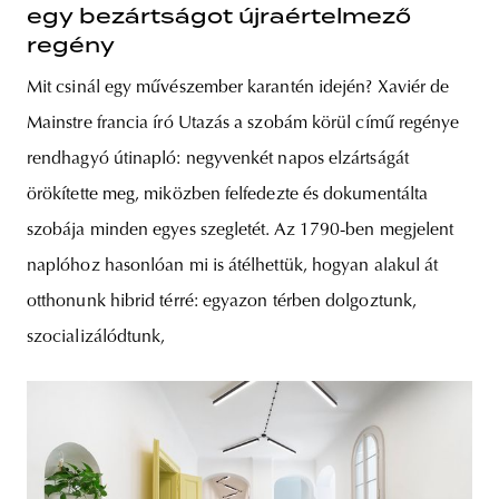
egy bezártságot újraértelmező
regény
Mit csinál egy művészember karantén idején? Xaviér de
Mainstre francia író Utazás a szobám körül című regénye
rendhagyó útinapló: negyvenkét napos elzártságát
örökítette meg, miközben felfedezte és dokumentálta
szobája minden egyes szegletét. Az 1790-ben megjelent
naplóhoz hasonlóan mi is átélhettük, hogyan alakul át
otthonunk hibrid térré: egyazon térben dolgoztunk,
szocializálódtunk,