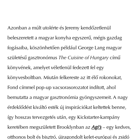
Azonban a múlt utolérte és Jeremy kendőzetlenül
beleszeretett a magyar konyha egyszerű, mégis gazdag
fogásaiba, köszönhetően például George Lang magyar
születésű gasztronómus
The Cuisine of Hungary
című
könyvének, amelyet véletlenül fedezett fel egy
könyvesboltban. Miután felkereste az itt élő rokonokat,
Fond címmel pop-up vacsorasorozatot indított, ahol
bemutatta a magyar gasztronómia gyöngyszemeit. A nagy
érdeklődést kiváltó esték új inspirációkat keltettek benne,
így hosszas tervezgetés után, egy Kickstarter-kampány
keretében megszületett Brooklynban az
Agi’s
– egy kedves,
otthonos bolt és bisztró, újragondolt kelet-európai és zsidó