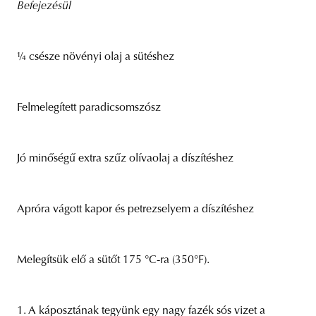
Befejezésül
¼ csésze növényi olaj a sütéshez
Felmelegített paradicsomszósz
Jó minőségű extra szűz olívaolaj a díszítéshez
Apróra vágott kapor és petrezselyem a díszítéshez
Melegítsük elő a sütőt 175 °C-ra (350°F).
1. A káposztának tegyünk egy nagy fazék sós vizet a