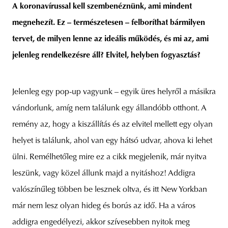
A koronavírussal kell szembenéznünk, ami mindent
megnehezít. Ez – természetesen – felboríthat bármilyen
tervet, de milyen lenne az ideális működés, és mi az, ami
jelenleg rendelkezésre áll? Elvitel, helyben fogyasztás?
Jelenleg egy pop-up vagyunk – egyik üres helyről a másikra
vándorlunk, amíg nem találunk egy állandóbb otthont. A
remény az, hogy a kiszállítás és az elvitel mellett egy olyan
helyet is találunk, ahol van egy hátsó udvar, ahova ki lehet
ülni. Remélhetőleg mire ez a cikk megjelenik, már nyitva
leszünk, vagy közel állunk majd a nyitáshoz! Addigra
valószínűleg többen be lesznek oltva, és itt New Yorkban
már nem lesz olyan hideg és borús az idő. Ha a város
addigra engedélyezi, akkor szívesebben nyitok meg