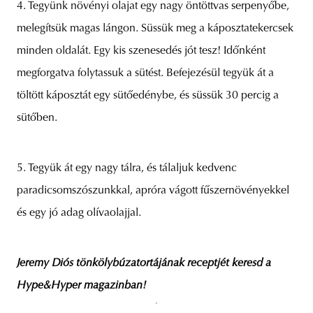
4. Tegyünk növényi olajat egy nagy öntöttvas serpenyőbe,
melegítsük magas lángon. Süssük meg a káposztatekercsek
minden oldalát. Egy kis szenesedés jót tesz! Időnként
megforgatva folytassuk a sütést. Befejezésül tegyük át a
töltött káposztát egy sütőedénybe, és süssük 30 percig a
sütőben.
5. Tegyük át egy nagy tálra, és tálaljuk kedvenc
paradicsomszószunkkal, apróra vágott fűszernövényekkel
és egy jó adag olívaolajjal.
Jeremy Diós tönkölybúzatortájának receptjét keresd a
Hype&Hyper magazinban!