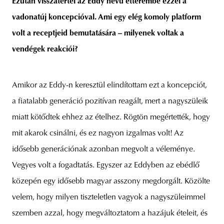
Ezután visszatértél az Eddy nevű étterembe ezzel a
vadonatúj koncepcióval. Ami egy elég komoly platform
volt a receptjeid bemutatására – milyenek voltak a
vendégek reakciói?
Amikor az Eddy-n keresztül elindítottam ezt a koncepciót,
a fiatalabb generáció pozitívan reagált, mert a nagyszüleik
miatt kötődtek ehhez az ételhez. Rögtön megértették, hogy
mit akarok csinálni, és ez nagyon izgalmas volt! Az
idősebb generációnak azonban megvolt a véleménye.
Vegyes volt a fogadtatás. Egyszer az Eddyben az ebédlő
közepén egy idősebb magyar asszony megdorgált. Közölte
velem, hogy milyen tiszteletlen vagyok a nagyszüleimmel
szemben azzal, hogy megváltoztatom a hazájuk ételeit, és