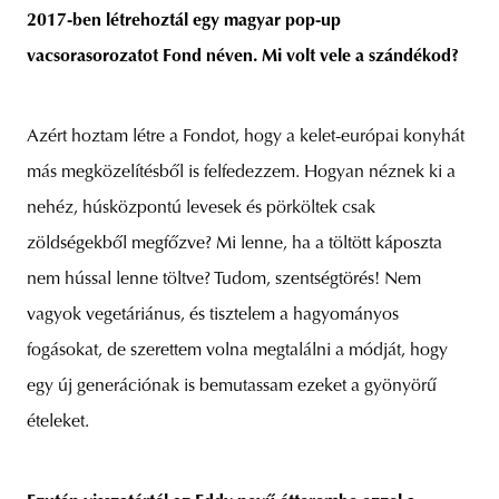
2017-ben létrehoztál egy magyar pop-up
vacsorasorozatot Fond néven. Mi volt vele a szándékod?
Azért hoztam létre a Fondot, hogy a kelet-európai konyhát
más megközelítésből is felfedezzem. Hogyan néznek ki a
nehéz, húsközpontú levesek és pörköltek csak
zöldségekből megfőzve? Mi lenne, ha a töltött káposzta
nem hússal lenne töltve? Tudom, szentségtörés! Nem
vagyok vegetáriánus, és tisztelem a hagyományos
fogásokat, de szerettem volna megtalálni a módját, hogy
egy új generációnak is bemutassam ezeket a gyönyörű
ételeket.