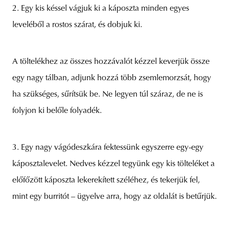
2. Egy kis késsel vágjuk ki a káposzta minden egyes
leveléből a rostos szárat, és dobjuk ki.
A töltelékhez az összes hozzávalót kézzel keverjük össze
egy nagy tálban, adjunk hozzá több zsemlemorzsát, hogy
ha szükséges, sűrítsük be. Ne legyen túl száraz, de ne is
folyjon ki belőle folyadék.
3. Egy nagy vágódeszkára fektessünk egyszerre egy-egy
káposztalevelet. Nedves kézzel tegyünk egy kis tölteléket a
előfőzött káposzta lekerekített széléhez, és tekerjük fel,
mint egy burritót – ügyelve arra, hogy az oldalát is betűrjük.