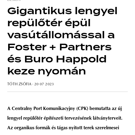
DESIGN
Gigantikus lengyel
repülőtér épül
unity
budapest
poland
branding
vasútállomással a
Foster + Partners
és Buro Happold
keze nyomán
TÓTH ZSÓFIA
· 20 07 2023
A Centralny Port Komunikacyjny (CPK) bemutatta az új
lengyel repülőtér építészeti tervezésének látványterveit.
Az organikus formák és tágas nyitott terek szerelmesei