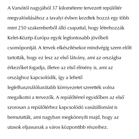
A Varsótól nagyjából 37 kilométerre tervezett repülőtér
megvalósításához a tavalyi évben kezdtek hozzá egy több
mint 250 szakemberből álló csapattal, hogy létrehozzák
Kelet-Közép-Európa egyik legfontosabb jövőbeli
csomópontját. A tervek elkészítésekor mindvégig szem előtt
tartották, hogy ez lesz az első látvány, ami az országba
érkezőket fogadja, illetve az első élmény is, ami az
országhoz kapcsolódik, így a lehető
legfelhasználóbarátabb környezetet szerették volna
megalkotni a tervezők. A repülőtérrel egyidőben az első
szorosan a repülőtérhez kapcsolódó vasútállomást is
bemutatták, ami nagyban megkönnyíti majd, hogy az
utasok eljussanak a város központibb részeihez.