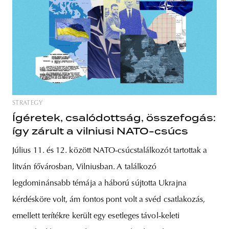
STRATEGY
Ígéretek, csalódottság, összefogás:
így zárult a vilniusi NATO-csúcs
Július 11. és 12. között NATO-csúcstalálkozót tartottak a
litván fővárosban, Vilniusban. A találkozó
legdominánsabb témája a háború sújtotta Ukrajna
kérdésköre volt, ám fontos pont volt a svéd csatlakozás,
emellett terítékre került egy esetleges távol-keleti