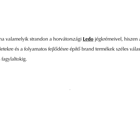
lna valamelyik strandon a horvátországi
Ledo
jégkrémeivel, hiszen 
letekre és a folyamatos fejlődésre építő brand termékek széles vála
fagylaltokig.