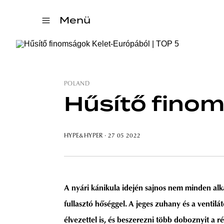
Menü
POLAND
Hűsítő finom
HYPE&HYPER
· 27 05 2022
A nyári kánikula idején sajnos nem minden alk
fullasztó hőséggel. A jeges zuhany és a venti
élvezettel is, és beszerezni több doboznyit a