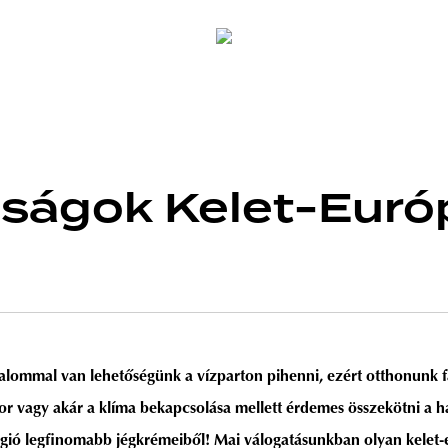
ságok Kelet-Európ
alommal van lehetőségünk a vízparton pihenni, ezért otthonunk f
látor vagy akár a klíma bekapcsolása mellett érdemes összekötni a
 régió legfinomabb jégkrémeiből! Mai válogatásunkban olyan kele