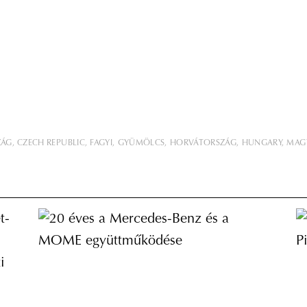
ZÁG
CZECH REPUBLIC
FAGYI
GYÜMÖLCS
HORVÁTORSZÁG
HUNGARY
MAG