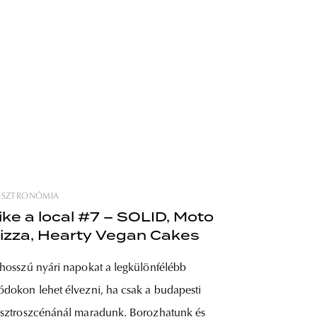
ASZTRONÓMIA
ike a local #7 – SOLID, Moto
izza, Hearty Vegan Cakes
hosszú nyári napokat a legkülönfélébb
dokon lehet élvezni, ha csak a budapesti
sztroszcénánál maradunk. Borozhatunk és