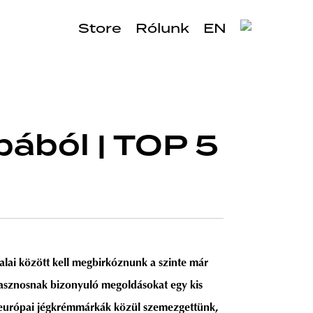
Store
Rólunk
EN
ából | TOP 5
alai között kell megbirkóznunk a szinte már
 hasznosnak bizonyuló megoldásokat egy kis
t-európai jégkrémmárkák közül szemezgettünk,