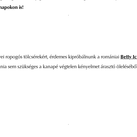
napokon is!
yei ropogós tölcsérekért, érdemes kipróbálnunk a romániai
Betty I
a sem szükséges a kanapé végtelen kényelmet árasztó öleléséből,