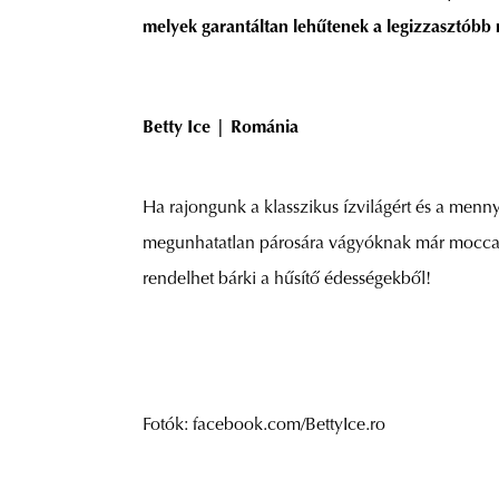
melyek garantáltan lehűtenek a legizzasztóbb 
Betty Ice | Románia
Ha rajongunk a klasszikus ízvilágért és a menn
megunhatatlan párosára vágyóknak már moccani
rendelhet bárki a hűsítő édességekből!
Fotók: facebook.com/BettyIce.ro