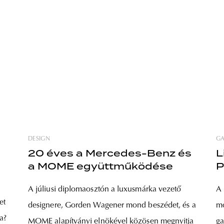
DESIGN
G
20 éves a Mercedes-Benz és
L
a MOME együttműködése
P
A júliusi diplomaosztón a luxusmárka vezető
A 
i
et
designere, Gorden Wagener mond beszédet, és a
mó
a?
MOME alapítványi elnökével közösen megnyitja
ga