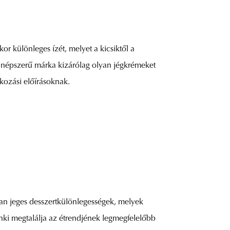
r különleges ízét, melyet a kicsiktől a
s népszerű márka kizárólag olyan jégkrémeket
kozási előírásoknak.
an jeges desszertkülönlegességek, melyek
nki megtalálja az étrendjének legmegfelelőbb