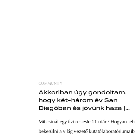
COMMUNITY
Akkoriban úgy gondoltam,
hogy két-három év San
Diegóban és jövünk haza |
Interjú Dr. Tóth Csaba kísérlet
Mit csinál egy fizikus este 11 után? Hogyan leh
fizikussal – I. rész
bekerülni a világ vezető kutatólaboratóriumaib