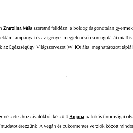
eh
Zmrzlina Míša
szeretné felidézni a boldog és gondtalan gyermekko
t reklámkampányai és az igényes megjelenésű csomagolásái miatt i
 az Egészségügyi Világszervezet (WHO) által meghatározott táplál
természetes hozzávalókból készülő
Anjuna
pálcikás finomságai oly
bűntudatot érezzünk! A vegán és cukormentes verziók között minde