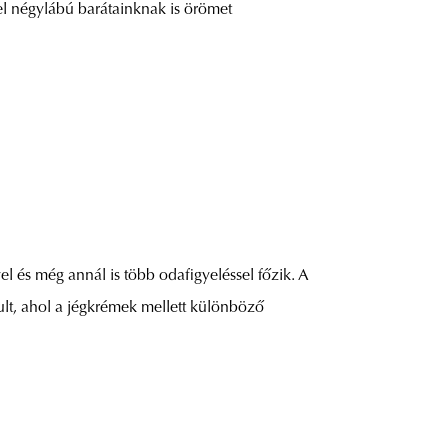
el négylábú barátainknak is örömet
l és még annál is több odafigyeléssel főzik. A
kult, ahol a jégkrémek mellett különböző