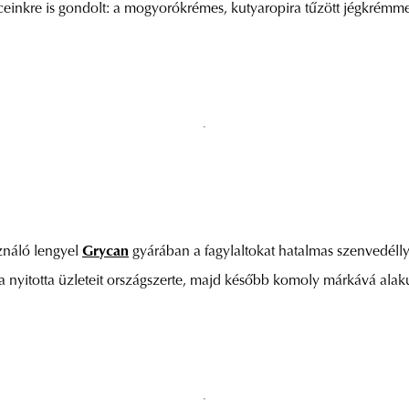
ceinkre is gondolt: a mogyorókrémes, kutyaropira tűzött jégkrémm
sználó lengyel
Grycan
gyárában a fagylaltokat hatalmas szenvedéllye
rra nyitotta üzleteit országszerte, majd később komoly márkává ala