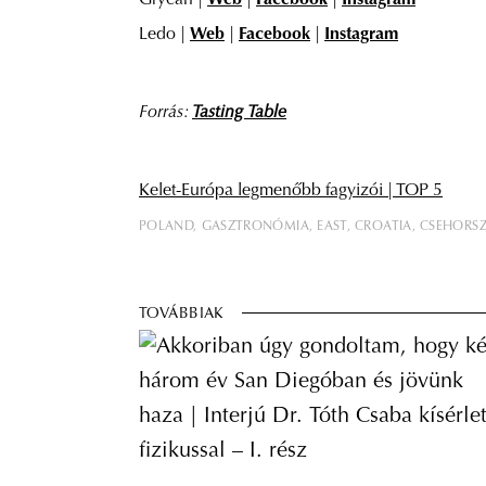
Grycan |
Web
|
Facebook
|
Instagram
Ledo |
Web
|
Facebook
|
Instagram
Forrás:
Tasting Table
Kelet-Európa legmenőbb fagyizói | TOP 5
POLAND
GASZTRONÓMIA
EAST
CROATIA
CSEHORS
TOVÁBBIAK