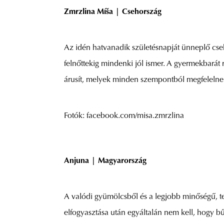
Zmrzlina Míša | Csehország
Az idén hatvanadik születésnapját ünneplő cs
felnőttekig mindenki jól ismer. A gyermekbará
árusít, melyek minden szempontból megfelelnek
Fotók: facebook.com/misa.zmrzlina
Anjuna | Magyarország
A valódi gyümölcsből és a legjobb minőségű, 
elfogyasztása után egyáltalán nem kell, hogy 