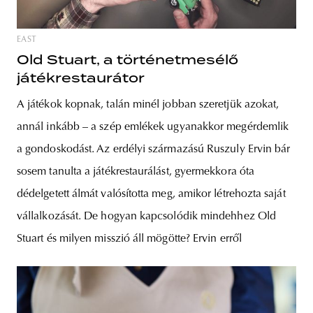
EAST
Old Stuart, a történetmesélő
játékrestaurátor
A játékok kopnak, talán minél jobban szeretjük azokat,
annál inkább – a szép emlékek ugyanakkor megérdemlik
a gondoskodást. Az erdélyi származású Ruszuly Ervin bár
sosem tanulta a játékrestaurálást, gyermekkora óta
dédelgetett álmát valósította meg, amikor létrehozta saját
vállalkozását. De hogyan kapcsolódik mindehhez Old
Stuart és milyen misszió áll mögötte? Ervin erről