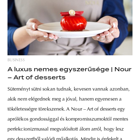
BUSINESS
A luxus nemes egyszerűsége | Nour
– Art of desserts
Süteményt sütni sokan tudnak, kevesen vannak azonban,
akik nem elégednek meg a jóval, hanem egyenesen a
tökéletességre törekszenek. A Nour – Art of desserts egy
aprólékos gondossággal és kompromisszumoktól mentes
perfekcionizmussal megvalósított álom arról, hogy lesz
egy desszertből valódi műalkotás. Mindig is érdekelt a