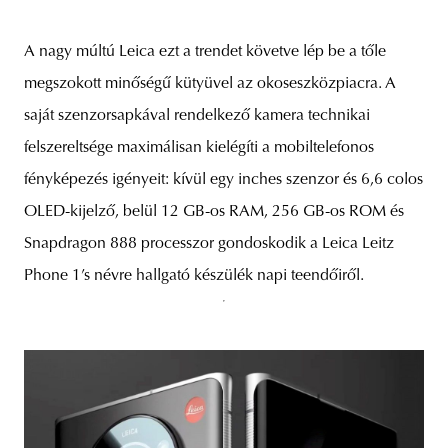
A nagy múltú Leica ezt a trendet követve lép be a tőle
megszokott minőségű kütyüvel az okoseszközpiacra. A
saját szenzorsapkával rendelkező kamera technikai
felszereltsége maximálisan kielégíti a mobiltelefonos
fényképezés igényeit: kívül egy inches szenzor és 6,6 colos
OLED-kijelző, belül 12 GB-os RAM, 256 GB-os ROM és
Snapdragon 888 processzor gondoskodik a Leica Leitz
Phone 1’s névre hallgató készülék napi teendőiről.