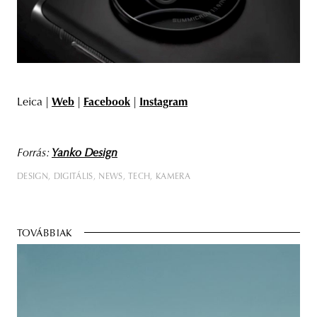
Leica |
Web
|
Facebook
|
I
nstagram
Forrás:
Yanko Design
DESIGN
DIGITÁLIS
NEWS
TECH
KAMERA
TOVÁBBIAK