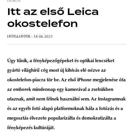
DESIGN
Itt az első Leica
okostelefon
HYPE&HYPER
· 18 06 2021
Úgy tűnik, a fényképezőgépeket és optikai lencséket
gyártó világhírű cég most új kihívás elé nézve az
okostelefon-piacra tör be. Az első iPhone megjelenése óta
az emberek mindennap egy kamerával a zsebükben
utaznak, amit nem félnek használni sem. Az Instagramnak
és az egyéb fotó alapú platformoknak hála a fotózás és a
megosztás élvezete popularizálta
és demokratizálta
a
fényképezés kultúráját.