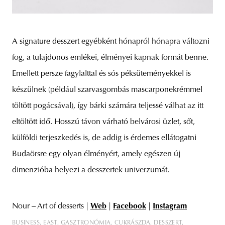
A signature desszert egyébként hónapról hónapra változni
fog, a tulajdonos emlékei, élményei kapnak formát benne.
Emellett persze fagylalttal és sós péksüteményekkel is
készülnek (például szarvasgombás mascarponekrémmel
töltött pogácsával), így bárki számára teljessé válhat az itt
eltöltött idő. Hosszú távon várható belvárosi üzlet, sőt,
külföldi terjeszkedés is, de addig is érdemes ellátogatni
Budaörsre egy olyan élményért, amely egészen új
dimenzióba helyezi a desszertek univerzumát.
Nour – Art of desserts |
Web
|
Facebook
|
Instagram
BUSINESS
EAST
GASZTRONÓMIA
CUKRÁSZDA
DESSZERT