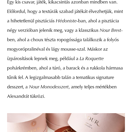
Egy kis csavar, játék, kikacsintás azonban mindben van.
Előfordul, hogy a textúrák szabad játékát élvezhetjük, mint
a hihetetlenül pisztáciás
Hédoniste
-ban, ahol a pisztácia
négy verzióban jelenik meg, vagy a klasszikus
Nour Brest
-
ben, ahol a choux tészta ropogóssága találkozik a folyós
mogyorópralinéval és lágy mousse-szal. Máskor az
ízpárosítások lepnek meg, például a
La Roquette
pohárkrémben, ahol a túró, a barack és a rukkola hármasa
tűnik fel. A legizgalmasabb talán a tematikus signature
desszert, a
Nour Monodesszert
, amely teljes mértékben
Alexandrát tükrözi.