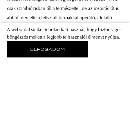
csak szimbiózisban áll a természettel, de az inspirációt is
abból merítette a letisztult formákkal operáló, időtálló
szépséget sugárzó betonépület. Az
A weboldal sütiket (cookie-kat) használ, hogy biztonságos
böngészés mellett a legjobb felhasználói élményt nyújtsa.
ELFOGADOM
RÓLUNK
STORE
ADATVÉDELMI NYILATKOZAT
KÖVESS MINKET