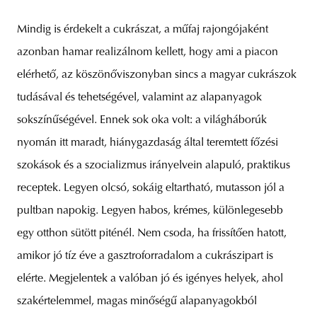
Mindig is érdekelt a cukrászat, a műfaj rajongójaként
azonban hamar realizálnom kellett, hogy ami a piacon
elérhető, az köszönőviszonyban sincs a magyar cukrászok
tudásával és tehetségével, valamint az alapanyagok
sokszínűségével. Ennek sok oka volt: a világháborúk
nyomán itt maradt, hiánygazdaság által teremtett főzési
szokások és a szocializmus irányelvein alapuló, praktikus
receptek. Legyen olcsó, sokáig eltartható, mutasson jól a
pultban napokig. Legyen habos, krémes, különlegesebb
egy otthon sütött piténél. Nem csoda, ha frissítően hatott,
amikor jó tíz éve a gasztroforradalom a cukrászipart is
elérte. Megjelentek a valóban jó és igényes helyek, ahol
szakértelemmel, magas minőségű alapanyagokból