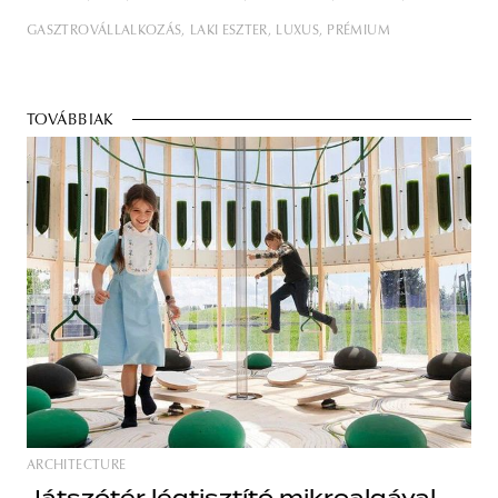
GASZTROVÁLLALKOZÁS
LAKI ESZTER
LUXUS
PRÉMIUM
TOVÁBBIAK
ARCHITECTURE
Játszótér légtisztító mikroalgával