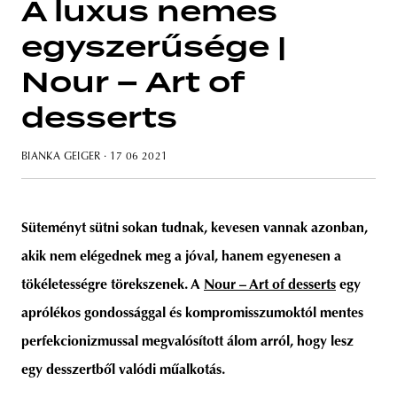
A luxus nemes
egyszerűsége |
Nour – Art of
unity
budapest
poland
branding
desserts
BIANKA GEIGER
· 17 06 2021
Süteményt sütni sokan tudnak, kevesen vannak azonban,
akik nem elégednek meg a jóval, hanem egyenesen a
tökéletességre törekszenek. A
Nour – Art of desserts
egy
aprólékos gondossággal és kompromisszumoktól mentes
perfekcionizmussal megvalósított álom arról, hogy lesz
egy desszertből valódi műalkotás.