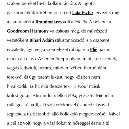
szakembereket hívta kollaborációra. A logót a
gasztromárkák körében jól ismert
Laki Eszter
tervezte, míg
az arculatért a
Brandmakers
volt a felelős. A belteret a
Goodroom Harmony
valósította meg, de művészeti
vezetőként
Bihari Ádám
stílustanácsadó is a csapatot
erősítette, így még a személyzet ruhája is a
Plié
hazai
márka alkotása. Az enteriőr épp olyan, mint a desszertek,
vagyis letisztult, nemes, minden ízében harmóniára
törekvő, és úgy teremt luxust, hogy közben nem
hivalkodik. És ha már desszertek – a Nour másik
kulcsfigurája Alexandra mellett
Palágyi Eszter
Michelin-
csillagos séf volt, aki szakértelmével és precizitásával
segítette a tíz darabból álló kollekció megtervezését. Mivel
a cél az volt, hogy a vásárlókat minőséggel és ne a túl