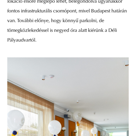
lokáció elsőre meglepő lehet, belegondolva ugyanakkor
fontos infrastrukturális csomópont, mivel Budapest határán
van. További előnye, hogy könnyű parkolni, de
tömegközlekedéssel is negyed óra alatt kiérünk a Déli
Pályaudvartól.