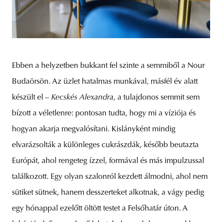
Ebben a helyzetben bukkant fel szinte a semmiből a Nour
Budaörsön. Az üzlet hatalmas munkával, másfél év alatt
készült el –
Kecskés Alexandra
, a tulajdonos semmit sem
bízott a véletlenre: pontosan tudta, hogy mi a víziója és
hogyan akarja megvalósítani. Kislányként mindig
elvarázsolták a különleges cukrászdák, később beutazta
Európát, ahol rengeteg ízzel, formával és más impulzussal
találkozott. Egy olyan szalonról kezdett álmodni, ahol nem
sütiket sütnek, hanem desszerteket alkotnak, a vágy pedig
egy hónappal ezelőtt öltött testet a Felsőhatár úton. A