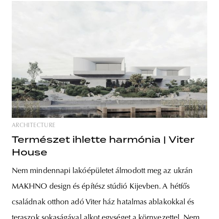
ARCHITECTURE
Természet ihlette harmónia | Viter
House
Nem mindennapi lakóépületet álmodott meg az ukrán
MAKHNO design és építész stúdió Kijevben. A hétfős
családnak otthon adó Viter ház hatalmas ablakokkal és
teraszok sokaságával alkot egységet a környezettel. Nem