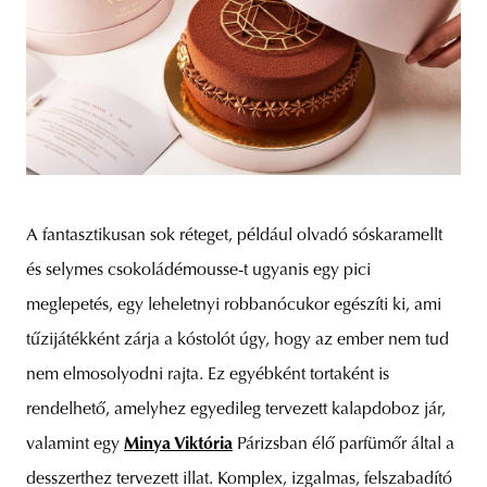
A fantasztikusan sok réteget, például olvadó sóskaramellt
és selymes csokoládémousse-t ugyanis egy pici
meglepetés, egy leheletnyi robbanócukor egészíti ki, ami
tűzijátékként zárja a kóstolót úgy, hogy az ember nem tud
nem elmosolyodni rajta. Ez egyébként tortaként is
rendelhető, amelyhez egyedileg tervezett kalapdoboz jár,
valamint egy
Minya Viktória
Párizsban élő parfümőr által a
desszerthez tervezett illat. Komplex, izgalmas, felszabadító