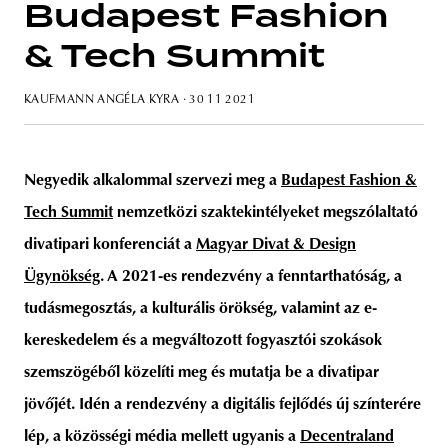
Budapest Fashion
& Tech Summit
KAUFMANN ANGÉLA KYRA
· 30 11 2021
unity
budapest
poland
branding
Negyedik alkalommal szervezi meg a
Budapest Fashion &
Tech Summit
nemzetközi szaktekintélyeket megszólaltató
divatipari konferenciát a
Magyar Divat & Design
Ügynökség
. A 2021-es rendezvény a fenntarthatóság, a
tudásmegosztás, a kulturális örökség, valamint az e-
kereskedelem és a megváltozott fogyasztói szokások
szemszögéből közelíti meg és mutatja be a divatipar
jövőjét. Idén a rendezvény a digitális fejlődés új színterére
lép, a közösségi média mellett ugyanis a
Decentraland