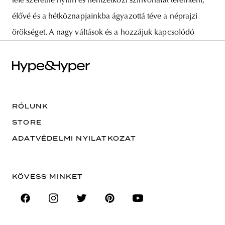
felé szeretne nyitni és nemzetközi színvonalat teremteni,
élővé és a hétköznapjainkba ágyazottá téve a néprajzi
örökséget. A nagy váltások és a hozzájuk kapcsolódó
RÓLUNK
STORE
ADATVÉDELMI NYILATKOZAT
KÖVESS MINKET