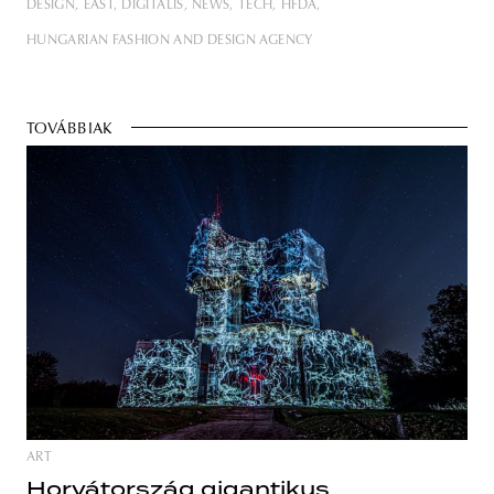
DESIGN
EAST
DIGITÁLIS
NEWS
TECH
HFDA
HUNGARIAN FASHION AND DESIGN AGENCY
TOVÁBBIAK
ART
Horvátország gigantikus