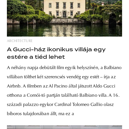
ARCHITECTURE
A Gucci-ház ikonikus villája egy
estére a tiéd lehet
A néhány napja debütált film egyik helyszínén, a Balbiano
villában tölthet két szerencsés vendég egy estét – írja az
Airbnb. A filmben az Al Pacino által játszott Aldo Gucci
otthona a Comói-tó partján található Balbiano villa. A 16.
századi palazzo egykor Cardinal Tolomeo Gallio olasz
bíboros tulajdonában állt, ma ez a