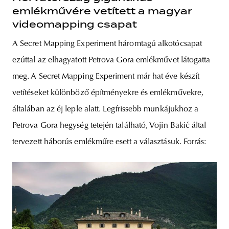
emlékművére vetített a magyar
videomapping csapat
A Secret Mapping Experiment háromtagú alkotócsapat
ezúttal az elhagyatott Petrova Gora emlékművet látogatta
meg. A Secret Mapping Experiment már hat éve készít
vetítéseket különböző építményekre és emlékművekre,
általában az éj leple alatt. Legfrissebb munkájukhoz a
Petrova Gora hegység tetején található, Vojin Bakić által
tervezett háborús emlékműre esett a választásuk. Forrás: