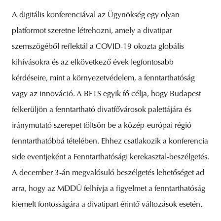
A digitális konferenciával az Ügynökség egy olyan
platformot szeretne létrehozni, amely a divatipar
szemszögéből reflektál a COVID-19 okozta globális
kihívásokra és az elkövetkező évek legfontosabb
kérdéseire, mint a környezetvédelem, a fenntarthatóság
vagy az innováció. A BFTS egyik fő célja, hogy Budapest
felkerüljön a fenntartható divatfővárosok palettájára és
iránymutató szerepet töltsön be a közép-európai régió
fenntarthatóbbá tételében. Ehhez csatlakozik a konferencia
side eventjeként a Fenntarthatósági kerekasztal-beszélgetés.
A december 3-án megvalósuló beszélgetés lehetőséget ad
arra, hogy az MDDÜ felhívja a figyelmet a fenntarthatóság
kiemelt fontosságára a divatipart érintő változások esetén.