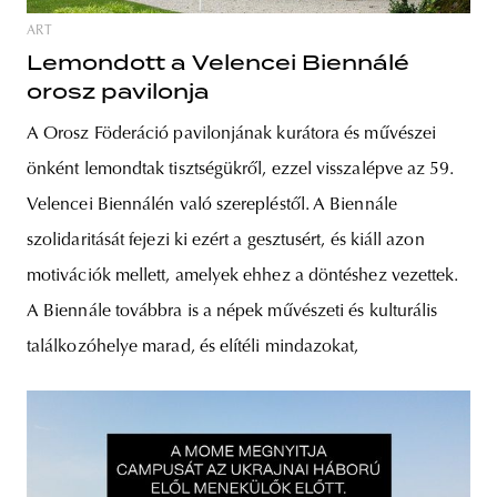
ART
Lemondott a Velencei Biennálé
orosz pavilonja
A Orosz Föderáció pavilonjának kurátora és művészei
önként lemondtak tisztségükről, ezzel visszalépve az 59.
Velencei Biennálén való szerepléstől. A Biennále
szolidaritását fejezi ki ezért a gesztusért, és kiáll azon
motivációk mellett, amelyek ehhez a döntéshez vezettek.
A Biennále továbbra is a népek művészeti és kulturális
találkozóhelye marad, és elítéli mindazokat,