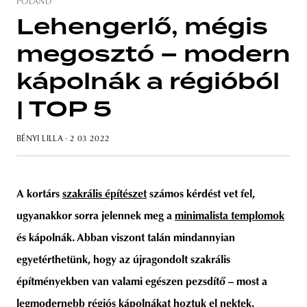
POLAND
Lehengerlő, mégis
megosztó – modern
unity
budapest
poland
branding
kápolnák a régióból
| TOP 5
BÉNYI LILLA
· 2 03 2022
A kortárs
szakrális építészet
számos kérdést vet fel,
ugyanakkor sorra jelennek meg
a
minimalista templomok
és kápolnák. Abban viszont talán mindannyian
egyetérthetünk, hogy az újragondolt szakrális
építményekben van valami egészen pezsdítő – most a
legmodernebb régiós kápolnákat hoztuk el nektek.