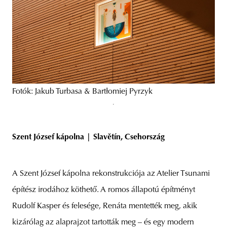
Fotók: Jakub Turbasa & Bartłomiej Pyrzyk
Szent József kápolna | Slavětín, Csehország
A Szent József kápolna rekonstrukciója az Atelier Tsunami
építész irodához köthető. A romos állapotú építményt
Rudolf Kasper és felesége, Renáta mentették meg, akik
kizárólag az alaprajzot tartották meg – és egy modern