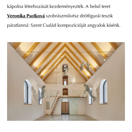
kápolna létrehozását kezdeményezték. A belső teret
Veronika Psotková
szobrászművész drótfigurái teszik
páratlanná: Szent Család kompozícióját angyalok kísérik.