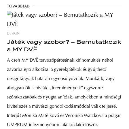
TOVÁBBIAK
DESIGN
Játék vagy szobor? – Bemutatkozik
a MY DVĚ
A cseh MY DVĚ tervezőpárosának kifinomult és néhol
zavarba ejtő alkotásai a gyerekjátékok és gyűjthető
designtárgyak határán egyensúlyoznak. Munkáik, vagy
ahogyan ők is hívják, „teremtményeik” egyszerre
szórakoztatóak és nyugtalanítóak, amelyekben a minőségi
kivitelezés a művészi gondolkodásmóddal válik teljessé.
Interjú! Monika Matějková és Veronika Watzková a prágai
UMPRUM intézményében találkoztak először,