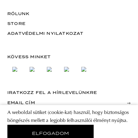
RÓLUNK
STORE
ADATVÉDELMI NYILATKOZAT
KÖVESS MINKET
IRATKOZZ FEL A HÍRLEVELÜNKRE
EMAIL CÍM
A weboldal sütiket (cookie-kat) használ, hogy biztonságos
A feliratkozással elfogadja az Általános Szerződési Feltételeket és kijelenti,
böngészés mellett a legjobb felhasználói élményt nyújtsa.
hogy elolvasta az Adatvédelmi nyilatkozatot.
ELFOGADOM