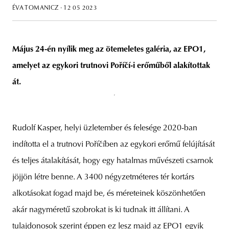
ÉVA TOMANICZ
· 12 05 2023
Május 24-én nyílik meg az ötemeletes galéria, az EPO1,
unity
budapest
poland
branding
amelyet az egykori trutnovi Poříčí-i erőműből alakítottak
át.
Rudolf Kasper, helyi üzletember és felesége 2020-ban
indította el a trutnovi Poříčíben az egykori erőmű felújítását
és teljes átalakítását, hogy egy hatalmas művészeti csarnok
jöjjön létre benne. A 3400 négyzetméteres tér kortárs
alkotásokat fogad majd be, és méreteinek köszönhetően
akár nagyméretű szobrokat is ki tudnak itt állítani. A
tulajdonosok szerint éppen ez lesz majd az EPO1 egyik