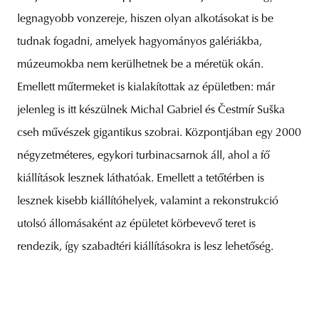
legnagyobb vonzereje, hiszen olyan alkotásokat is be
tudnak fogadni, amelyek hagyományos galériákba,
múzeumokba nem kerülhetnek be a méretük okán.
Emellett műtermeket is kialakítottak az épületben: már
jelenleg is itt készülnek Michal Gabriel és Čestmír Suška
cseh művészek gigantikus szobrai. Központjában egy 2000
négyzetméteres, egykori turbinacsarnok áll, ahol a fő
kiállítások lesznek láthatóak. Emellett a tetőtérben is
lesznek kisebb kiállítóhelyek, valamint a rekonstrukció
utolsó állomásaként az épületet körbevevő teret is
rendezik, így szabadtéri kiállításokra is lesz lehetőség.