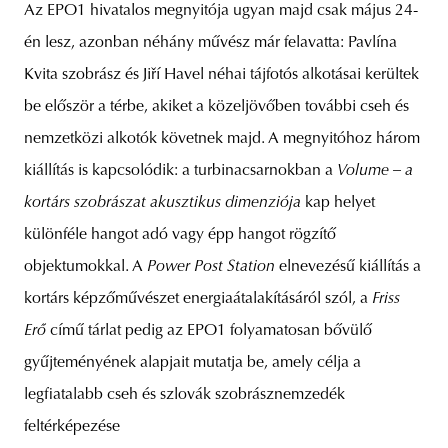
Az EPO1 hivatalos megnyitója ugyan majd csak május 24-
én lesz, azonban néhány művész már felavatta: Pavlína
Kvita szobrász és Jiří Havel néhai tájfotós alkotásai kerültek
be először a térbe, akiket a közeljövőben további cseh és
nemzetközi alkotók követnek majd. A megnyitóhoz három
kiállítás is kapcsolódik: a turbinacsarnokban a
Volume – a
kortárs szobrászat akusztikus dimenziója
kap helyet
különféle hangot adó vagy épp hangot rögzítő
objektumokkal. A
Power Post Station
elnevezésű kiállítás a
kortárs képzőművészet energiaátalakításáról szól, a
Friss
Erő
című tárlat pedig az EPO1 folyamatosan bővülő
gyűjteményének alapjait mutatja be, amely célja a
legfiatalabb cseh és szlovák szobrásznemzedék
feltérképezése