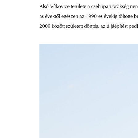
Alsó-Vítkovice területe a cseh ipari örökség n
as évektől egészen az 1990-es évekig töltötte be
2009 között született döntés, az újjáépítést pe