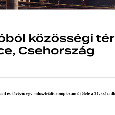
ból közösségi tér 
ice, Csehország
pad és kávézó: egy indusztriális komplexum új élete a 21. szá