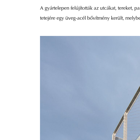
A gyártelepen felújították az utcákat, tereket, 
tetejére egy üveg-acél bővítmény került, melyb