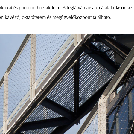
parkokat és parkolót hoztak létre. A leglátványosabb átalakuláson az
en kávézó, oktatóterem és megfigyelőközpont található.