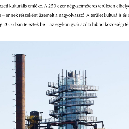
emzeti kulturális emléke. A 250 ezer négyzetméteres területen elh
 – ennek részeként üzemelt a nagyolvasztó. A terület kulturális és 
dig 2016-ban fejezték be – az egykori gyár azóta hibrid közösségi t