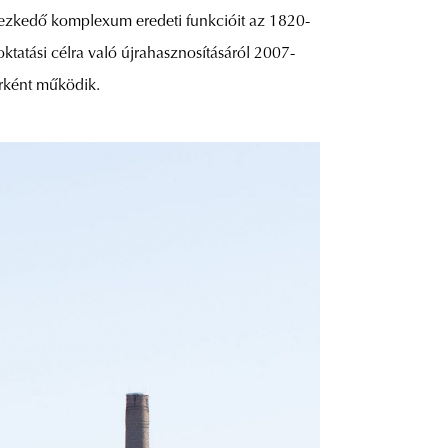
elyezkedő komplexum eredeti funkcióit az 1820-
oktatási célra való újrahasznosításáról 2007-
érként működik.