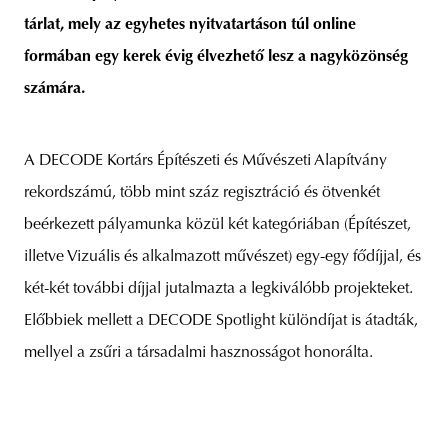
tárlat, mely az egyhetes nyitvatartáson túl online
formában egy kerek évig élvezhető lesz a nagyközönség
számára.
unity
budapest
poland
branding
A DECODE Kortárs Építészeti és Művészeti Alapítvány
rekordszámú, több mint száz regisztráció és ötvenkét
beérkezett pályamunka közül két kategóriában (Építészet,
illetve Vizuális és alkalmazott művészet) egy-egy fődíjjal, és
két-két további díjjal jutalmazta a legkiválóbb projekteket.
Előbbiek mellett a DECODE Spotlight különdíjat is átadták,
mellyel a zsűri a társadalmi hasznosságot honorálta.