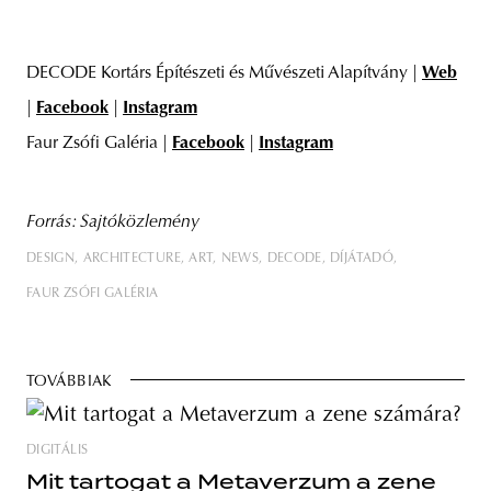
DECODE Kortárs Építészeti és Művészeti Alapítvány |
Web
|
Facebook
|
Instagram
Faur Zsófi Galéria |
Facebook
|
Instagram
Forrás: Sajtóközlemény
DESIGN
ARCHITECTURE
ART
NEWS
DECODE
DÍJÁTADÓ
FAUR ZSÓFI GALÉRIA
TOVÁBBIAK
DIGITÁLIS
Mit tartogat a Metaverzum a zene