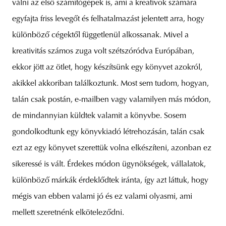
válni az első számítógépek is, ami a kreatívok számára
egyfajta friss levegőt és felhatalmazást jelentett arra, hogy
különböző cégektől függetlenül alkossanak. Mivel a
kreativitás számos zuga volt szétszóródva Európában,
ekkor jött az ötlet, hogy készítsünk egy könyvet azokról,
akikkel akkoriban találkoztunk. Most sem tudom, hogyan,
talán csak postán, e-mailben vagy valamilyen más módon,
de mindannyian küldtek valamit a könyvbe. Sosem
gondolkodtunk egy könyvkiadó létrehozásán, talán csak
ezt az egy könyvet szerettük volna elkészíteni, azonban ez
sikeressé is vált. Érdekes módon ügynökségek, vállalatok,
különböző márkák érdeklődtek iránta, így azt láttuk, hogy
mégis van ebben valami jó és ez valami olyasmi, ami
mellett szeretnénk elköteleződni.