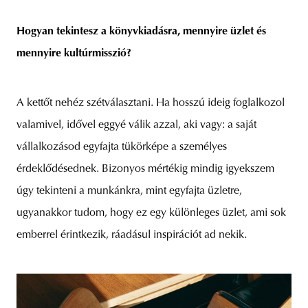
Hogyan tekintesz a könyvkiadásra, mennyire üzlet és
mennyire kultúrmisszió?
A kettőt nehéz szétválasztani. Ha hosszú ideig foglalkozol
valamivel, idővel eggyé válik azzal, aki vagy: a saját
vállalkozásod egyfajta tükörképe a személyes
érdeklődésednek. Bizonyos mértékig mindig igyekszem
úgy tekinteni a munkánkra, mint egyfajta üzletre,
ugyanakkor tudom, hogy ez egy különleges üzlet, ami sok
emberrel érintkezik, ráadásul inspirációt ad nekik.