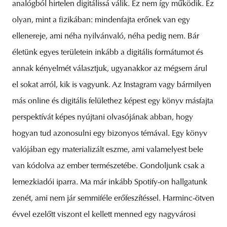
analógból hirtelen digitálissá válik. Ez nem így működik. Ez
olyan, mint a fizikában: mindenfajta erőnek van egy
ellenereje, ami néha nyilvánvaló, néha pedig nem. Bár
életünk egyes területein inkább a digitális formátumot és
annak kényelmét választjuk, ugyanakkor az mégsem árul
el sokat arról, kik is vagyunk. Az Instagram vagy bármilyen
más online és digitális felülethez képest egy könyv másfajta
perspektívát képes nyújtani olvasójának abban, hogy
hogyan tud azonosulni egy bizonyos témával. Egy könyv
valójában egy materializált eszme, ami valamelyest bele
van kódolva az ember természetébe. Gondoljunk csak a
lemezkiadói iparra. Ma már inkább Spotify-on hallgatunk
zenét, ami nem jár semmiféle erőfeszítéssel. Harminc-ötven
évvel ezelőtt viszont el kellett menned egy nagyvárosi