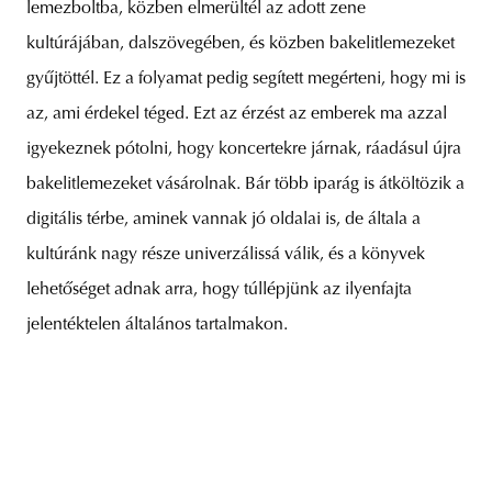
lemezboltba, közben elmerültél az adott zene
kultúrájában, dalszövegében, és közben bakelitlemezeket
gyűjtöttél. Ez a folyamat pedig segített megérteni, hogy mi is
az, ami érdekel téged. Ezt az érzést az emberek ma azzal
igyekeznek pótolni, hogy koncertekre járnak, ráadásul újra
bakelitlemezeket vásárolnak. Bár több iparág is átköltözik a
digitális térbe, aminek vannak jó oldalai is, de általa a
kultúránk nagy része univerzálissá válik, és a könyvek
lehetőséget adnak arra, hogy túllépjünk az ilyenfajta
jelentéktelen általános tartalmakon.