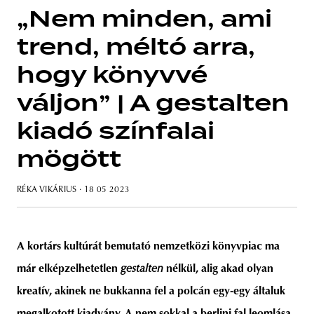
„Nem minden, ami
trend, méltó arra,
hogy könyvvé
unity
budapest
poland
branding
váljon” | A gestalten
kiadó színfalai
mögött
RÉKA VIKÁRIUS
· 18 05 2023
A kortárs kultúrát bemutató nemzetközi könyvpiac ma
már elképzelhetetlen
gestalten
nélkül, alig akad olyan
kreatív, akinek ne bukkanna fel a polcán egy-egy általuk