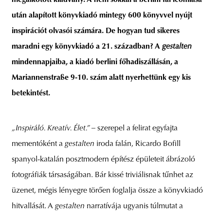
megalkotott kiadvány. A nem sokkal a berlini fal leomlása
után alapított könyvkiadó mintegy 600 könyvvel nyújt
inspirációt olvasói számára. De hogyan tud sikeres
maradni egy könyvkiadó a 21. században? A
gestalten
mindennapjaiba, a kiadó berlini főhadiszállásán, a
Mariannenstraße 9-10. szám alatt nyerhettünk egy kis
betekintést.
„Inspiráló. Kreatív. Élet.” –
szerepel a felirat egyfajta
mementóként a
gestalten
iroda falán, Ricardo Bofill
spanyol-katalán posztmodern építész épületeit ábrázoló
fotográfiák társaságában. Bár kissé triviálisnak tűnhet az
üzenet, mégis lényegre törően foglalja össze a könyvkiadó
hitvallását. A
gestalten
narratívája ugyanis túlmutat a