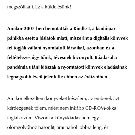
megszólítani. Ez a küldetésünk!
Amikor 2007-ben bemutatták a Kindle-t, a kiadóipar
pánikba esett a jóslatok miatt, miszerint a digitális könyvek
fel fogják váltani nyomtatott társaikat, azonban ez a
feltételezés úgy tűnik, tévesnek bizonyult. Ráadásul a
pandémia utáni időszak a nyomtatott könyvek eladásának
legnagyobb éveit jelentette ebben az évtizedben.
Amikor elkezdtem könyveket készíteni, az emberek azt
kérdezgették tőlem, miért nem inkább CD-ROM-okkal
foglalkozom. Viszont a könyvkiadás nem egy
ólomgolyóhoz hasonlít, ami balról jobbra leng, és