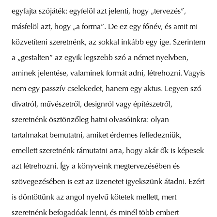
egyfajta szójáték: egyfelöl azt jelenti, hogy „tervezés”,
másfelöl azt, hogy „a forma”. De ez egy főnév, és amit mi
közvetíteni szeretnénk, az sokkal inkább egy ige. Szerintem
a „gestalten” az egyik legszebb szó a német nyelvben,
aminek jelentése, valaminek formát adni, létrehozni. Vagyis
nem egy passzív cselekedet, hanem egy aktus. Legyen szó
divatról, művészetről, designról vagy építészetről,
szeretnénk ösztönzőleg hatni olvasóinkra: olyan
tartalmakat bemutatni, amiket érdemes felfedezniük,
emellett szeretnénk rámutatni arra, hogy akár ők is képesek
azt létrehozni. Így a könyveink megtervezésében és
szövegezésében is ezt az üzenetet igyekszünk átadni. Ezért
is döntöttünk az angol nyelvű kötetek mellett, mert
szeretnénk befogadóak lenni, és minél több embert