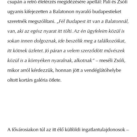
csupán a retró életérzés megidézésére apellál: Pali és Zsófi
ugyanis kifejezetten a Balatonon nyaraló budapestieket
szeretnék megszólítani. „
Fél Budapest itt van a Balatonnál,
van, aki az egész nyarat itt tölti. Az én ügyfeleim közül is
sokan innen dolgoznak, ide beszélik meg a találkozóikat,
itt kötnek üzletet. Jó páran a velem szerződött művészek
közül is a környéken nyaralnak, alkotnak”
­– meséli Zsófi,
mikor arról kérdezzük, honnan jött a vendéglátóhelybe
oltott kortárs galéria ötlete.
A fővárosiakon túl az itt élő külföldi ingatlantulajdonosok –