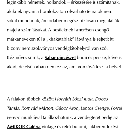
leginkább németek, hollandok – érkezésére is számítanak,
akiknek ugyan a homlokzaton olvasható feliratok nem
sokat mondanak, ám odabenn egész biztosan megtalálják
majd a számításukat. A pestieknek ismerősen csengő
márkaneveken túl a „kirakatablak” látványa is sejteti: itt
bizony nem szokványos vendéglátóhelyről van szó.
Kézműves sörök, a
Sabar pincészet
borai és persze, kávé is
akad, de elsősorban nem ez az, ami vonzóvá teszi a helyet.
A falakon többek között
Horváth Lóczi Judit
,
Dobos
Tamás
,
Romvári Márton, Gábor Áron, Lantos Csenge, Forrai
Ferenc
munkáival találkozhatunk, a vendégteret pedig az
AMIKOR Galéria
vintage és retró bútorai, lakberendezési