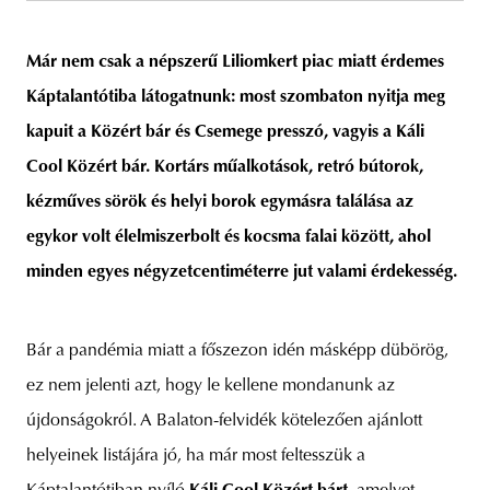
Már nem csak a népszerű Liliomkert piac miatt érdemes
Káptalantótiba látogatnunk: most szombaton nyitja meg
unity
budapest
poland
branding
kapuit a Közért bár és Csemege presszó, vagyis a Káli
Cool Közért bár. Kortárs műalkotások, retró bútorok,
kézműves sörök és helyi borok egymásra találása az
egykor volt élelmiszerbolt és kocsma falai között, ahol
minden egyes négyzetcentiméterre jut valami érdekesség.
Bár a pandémia miatt a főszezon idén másképp dübörög,
ez nem jelenti azt, hogy le kellene mondanunk az
újdonságokról. A Balaton-felvidék kötelezően ajánlott
helyeinek listájára jó, ha már most feltesszük a