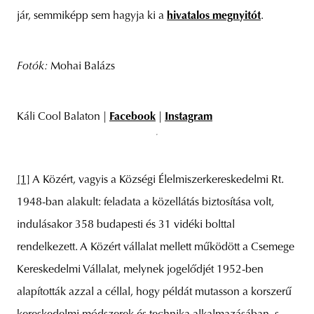
jár, semmiképp sem hagyja ki a
hivatalos megnyitót
.
Fotók:
Mohai Balázs
Káli Cool Balaton |
Facebook
|
Instagram
[1]
A Közért, vagyis a Községi Élelmiszerkereskedelmi Rt.
1948-ban alakult: feladata a közellátás biztosítása volt,
indulásakor 358 budapesti és 31 vidéki bolttal
rendelkezett. A Közért vállalat mellett működött a Csemege
Kereskedelmi Vállalat, melynek jogelődjét 1952-ben
alapították azzal a céllal, hogy példát mutasson a korszerű