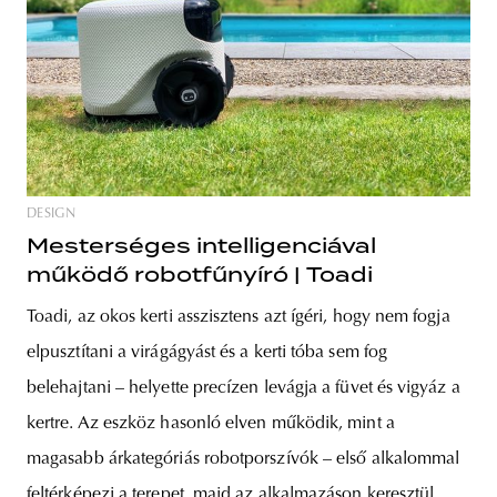
DESIGN
Mesterséges intelligenciával
működő robotfűnyíró | Toadi
Toadi, az okos kerti asszisztens azt ígéri, hogy nem fogja
elpusztítani a virágágyást és a kerti tóba sem fog
belehajtani – helyette precízen levágja a füvet és vigyáz a
kertre. Az eszköz hasonló elven működik, mint a
magasabb árkategóriás robotporszívók – első alkalommal
feltérképezi a terepet, majd az alkalmazáson keresztül