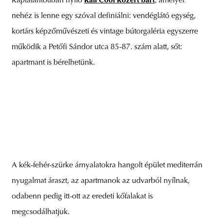
Káptalantótiban nyíló
Káli Cool Közért bárt
, amelyet
nehéz is lenne egy szóval definiálni: vendéglátó egység,
kortárs képzőművészeti és vintage bútorgaléria egyszerre
működik a Petőfi Sándor utca 85-87. szám alatt, sőt:
apartmant is bérelhetünk.
A kék-fehér-szürke árnyalatokra hangolt épület mediterrán
nyugalmat áraszt, az apartmanok az udvarból nyílnak,
odabenn pedig itt-ott az eredeti kőfalakat is
megcsodálhatjuk.