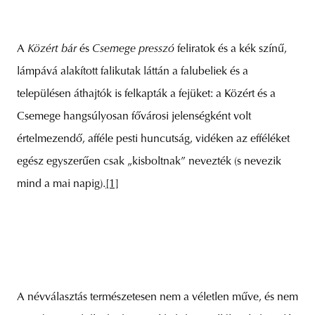
A
Közért bár
és
Csemege presszó
feliratok és a kék színű,
lámpává alakított falikutak láttán a falubeliek és a
településen áthajtók is felkapták a fejüket: a Közért és a
Csemege hangsúlyosan fővárosi jelenségként volt
értelmezendő, afféle pesti huncutság, vidéken az efféléket
egész egyszerűen csak „kisboltnak” nevezték (s nevezik
mind a mai napig).
[1]
A névválasztás természetesen nem a véletlen műve, és nem