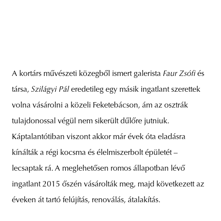
A kortárs művészeti közegből ismert galerista
Faur Zsófi
és
társa,
Szilágyi Pál
eredetileg egy másik ingatlant szerettek
volna vásárolni a közeli Feketebácson, ám az osztrák
tulajdonossal végül nem sikerült dűlőre jutniuk.
Káptalantótiban viszont akkor már évek óta eladásra
kínálták a régi kocsma és élelmiszerbolt épületét –
lecsaptak rá. A meglehetősen romos állapotban lévő
ingatlant 2015 őszén vásárolták meg, majd következett az
éveken át tartó felújítás, renoválás, átalakítás.