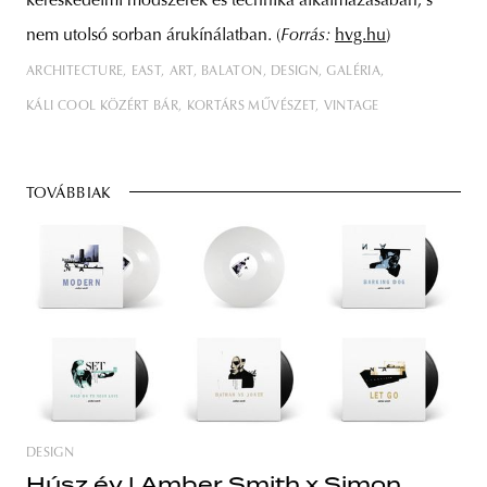
kereskedelmi módszerek és technika alkalmazásában, s
nem utolsó sorban árukínálatban. (
Forrás:
hvg.hu
)
ARCHITECTURE
EAST
ART
BALATON
DESIGN
GALÉRIA
KÁLI COOL KÖZÉRT BÁR
KORTÁRS MŰVÉSZET
VINTAGE
TOVÁBBIAK
DESIGN
Húsz év | Amber Smith x Simon