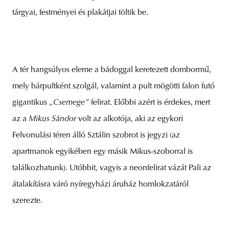
tárgyai, festményei és plakátjai töltik be.
A tér hangsúlyos eleme a bádoggal keretezett dombormű,
mely bárpultként szolgál, valamint a pult mögötti falon futó
gigantikus
„Csemege”
felirat. Előbbi azért is érdekes, mert
az a
Mikus Sándor
volt az alkotója, aki az egykori
Felvonulási téren álló Sztálin szobrot is jegyzi (az
apartmanok egyikében egy másik Mikus-szoborral is
találkozhatunk). Utóbbit, vagyis a neonfelirat vázát Pali az
átalakításra váró nyíregyházi áruház homlokzatáról
szerezte.