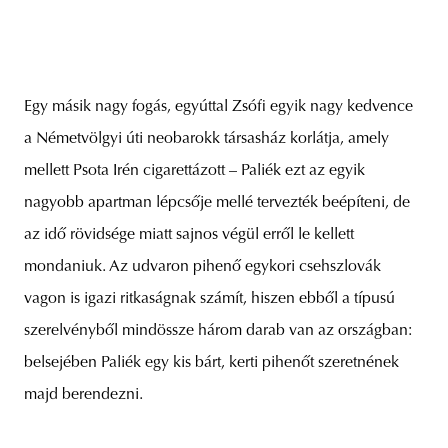
Egy másik nagy fogás, egyúttal Zsófi egyik nagy kedvence
a Németvölgyi úti neobarokk társasház korlátja, amely
mellett Psota Irén cigarettázott – Paliék ezt az egyik
nagyobb apartman lépcsője mellé tervezték beépíteni, de
az idő rövidsége miatt sajnos végül erről le kellett
mondaniuk. Az udvaron pihenő egykori csehszlovák
vagon is igazi ritkaságnak számít, hiszen ebből a típusú
szerelvényből mindössze három darab van az országban:
belsejében Paliék egy kis bárt, kerti pihenőt szeretnének
majd berendezni.