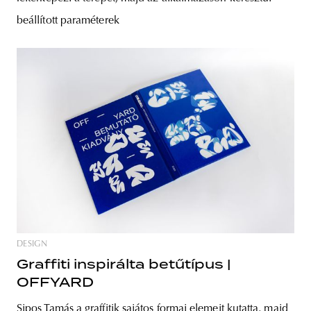
beállított paraméterek
DESIGN
Graffiti inspirálta betűtípus |
OFFYARD
Sipos Tamás a graffitik sajátos formai elemeit kutatta, majd