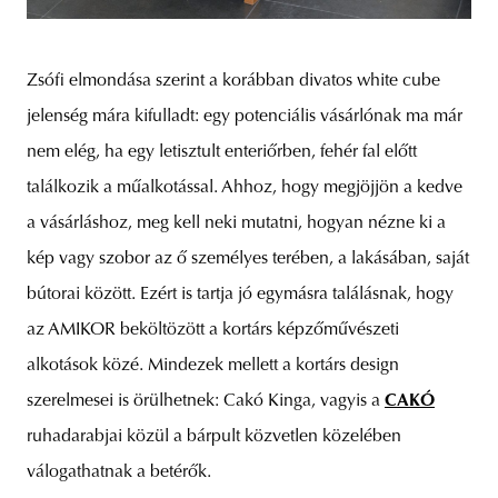
Zsófi elmondása szerint a korábban divatos white cube
jelenség mára kifulladt: egy potenciális vásárlónak ma már
nem elég, ha egy letisztult enteriőrben, fehér fal előtt
találkozik a műalkotással. Ahhoz, hogy megjöjjön a kedve
a vásárláshoz, meg kell neki mutatni, hogyan nézne ki a
kép vagy szobor az ő személyes terében, a lakásában, saját
bútorai között. Ezért is tartja jó egymásra találásnak, hogy
az AMIKOR beköltözött a kortárs képzőművészeti
alkotások közé. Mindezek mellett a kortárs design
szerelmesei is örülhetnek: Cakó Kinga, vagyis a
CAKÓ
ruhadarabjai közül a bárpult közvetlen közelében
válogathatnak a betérők.