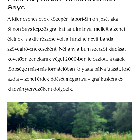
Says
A kilencvenes évek közepén Tábori-Simon José, aka
Simon Says képzős grafikai tanulmányai mellett a zenei
életnek is aktív részese volt a Fanzine nevű banda
szövegíró-énekeseként. Néhány album szerzői kiadását
követően zenekaruk végül 2000-ben feloszlott, a tagok
többsége más-más formációban folytatta pályafutását. José
azóta – zenei érdeklődését megtartva – grafikusként és
kiadványtervezőként dolgozik,