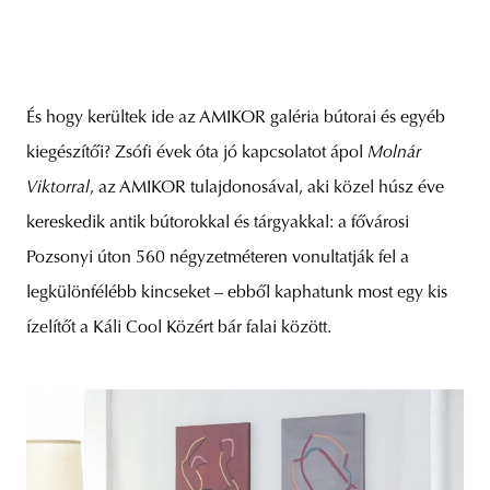
És hogy kerültek ide az AMIKOR galéria bútorai és egyéb
kiegészítői? Zsófi évek óta jó kapcsolatot ápol
Molnár
Viktorral
, az AMIKOR tulajdonosával, aki közel húsz éve
kereskedik antik bútorokkal és tárgyakkal: a fővárosi
Pozsonyi úton 560 négyzetméteren vonultatják fel a
legkülönfélébb kincseket – ebből kaphatunk most egy kis
ízelítőt a Káli Cool Közért bár falai között.