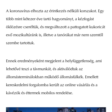
A koronavírus elhozta az érintkezés nélküli korszakot. Egy
több mint kétezer éve tartó hagyományt, a kézfogást
öklözésre cseréltük, és megváltozott a pattogatott kukoricát
evő mozikultúránk is, illetve a tanórákat már nem szemtől
szembe tartottuk.
Ennek eredményeként megjelent a helyfüggetlenség, ami
lehetővé teszi a távmunkát, és aktiválódtak az
állomásterminálokban működő állomásfülkék. Emellett
kereskedelmi forgalomba került az online vásárlás és a
kávézók és éttermek mobilos rendelése.