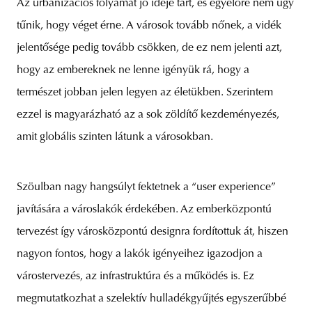
Az urbanizációs folyamat jó ideje tart, és egyelőre nem úgy
tűnik, hogy véget érne. A városok tovább nőnek, a vidék
jelentősége pedig tovább csökken, de ez nem jelenti azt,
hogy az embereknek ne lenne igényük rá, hogy a
természet jobban jelen legyen az életükben. Szerintem
ezzel is magyarázható az a sok zöldítő kezdeményezés,
amit globális szinten látunk a városokban.
Szöulban nagy hangsúlyt fektetnek a “user experience”
javítására a városlakók érdekében. Az emberközpontú
tervezést így városközpontú designra fordítottuk át, hiszen
nagyon fontos, hogy a lakók igényeihez igazodjon a
várostervezés, az infrastruktúra és a működés is. Ez
megmutatkozhat a szelektív hulladékgyűjtés egyszerűbbé