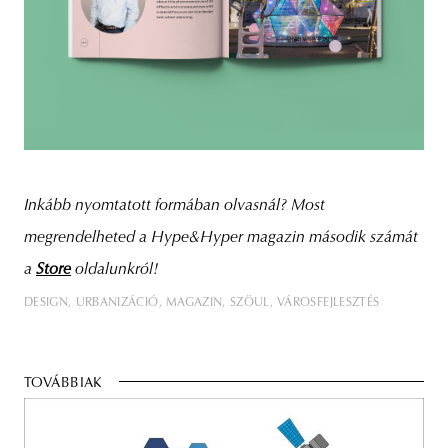
Inkább nyomtatott formában olvasnál? Most
megrendelheted a Hype&Hyper magazin második számát
a
Store
oldalunkról!
DESIGN
URBANIZÁCIÓ
MAGAZIN
SZÖUL
VÁROSFEJLESZTÉS
TOVÁBBIAK