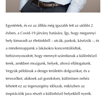
Egyetértek, és ez az állítás még igazabb lett az utóbbi 2
évben, a Covid-19 járvány hatására. Így, hogy megannyi
hely kimaradt az életünkből – utcák, parkok, kávézók –, és
a mindennapjaink a lakásokra koncentrálódtak,
bebizonyosodott, hogy mennyit számítanak a különböző
terek, amikben mozgunk, helyek, ahová ellátogatunk.
Vegyük példának a design területén dolgozókat, és a
tervezőket, akiknek azt gondolom, különösen nehéz
lehetett ez az ingerszegény időszak, miközben az
inspirációik java részét a különböző helyekből nyerik.