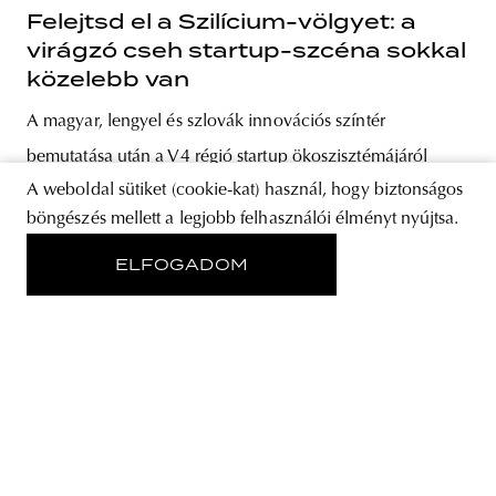
Felejtsd el a Szilícium-völgyet: a
virágzó cseh startup-szcéna sokkal
közelebb van
A magyar, lengyel és szlovák innovációs színtér
bemutatása után a V4 régió startup ökoszisztémájáról
A weboldal sütiket (cookie-kat) használ, hogy biztonságos
szóló cikksorozatunk a végéhez érkezett. A virágzó
böngészés mellett a legjobb felhasználói élményt nyújtsa.
vállalkozói világtól Európa egyik ékszerdobozával
búcsúzunk, amely az AVAST-ot, a Kiwi.com-ot és az
ELFOGADOM
online rendelt élelmiszerre való otthoni várakozás
élményét adta a világnak. Tekintsük meg mit kínál
Csehország