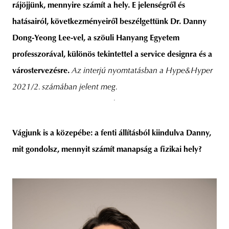
rájöjjünk, mennyire számít a hely. E jelenségről és
hatásairól, következményeiről beszélgettünk Dr. Danny
Dong-Yeong Lee-vel, a szöuli Hanyang Egyetem
professzorával, különös tekintettel a service designra és a
várostervezésre.
Az interjú nyomtatásban a Hype&Hyper
2021/2. számában jelent meg.
Vágjunk is a közepébe: a fenti állításból kiindulva Danny,
mit gondolsz, mennyit számít manapság a fizikai hely?