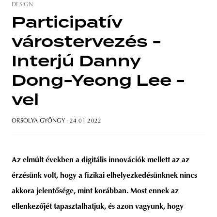
DESIGN
Participatív
várostervezés -
unity
budapest
poland
branding
Interjú Danny
Dong-Yeong Lee -
vel
ORSOLYA GYÖNGY
· 24 01 2022
Az elmúlt években a digitális innovációk mellett az az
érzésünk volt, hogy a fizikai elhelyezkedésünknek nincs
akkora jelentősége, mint korábban. Most ennek az
ellenkezőjét tapasztalhatjuk, és azon vagyunk, hogy