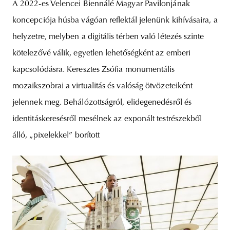
A 2022-es Velencei Biennálé Magyar Pavilonjának
koncepciója húsba vágóan reflektál jelenünk kihívásaira, a
helyzetre, melyben a digitális térben való létezés szinte
kötelezővé válik, egyetlen lehetőségként az emberi
kapcsolódásra. Keresztes Zsófia monumentális
mozaikszobrai a virtualitás és valóság ötvözeteiként
jelennek meg. Behálózottságról, elidegenedésről és
identitáskeresésről mesélnek az exponált testrészekből
álló, „pixelekkel” borított