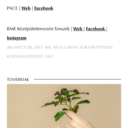
PACE |
Web
|
Facebook
BME Középülettervezési Tanszék |
Web
|
Facebook
|
Instagram
ARCHITECTURE
EAST
BME
KELET-EURÓPA
KORTÁRS ÉPÍTÉSZET
KÖZÖSSÉGI ÉPÍTÉSZET
PACE
TOVÁBBIAK