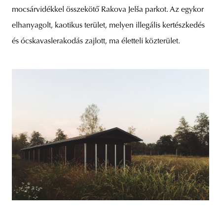
mocsárvidékkel összekötő Rakova Jelša parkot. Az egykor
elhanyagolt, kaotikus terület, melyen illegális kertészkedés
és ócskavaslerakodás zajlott, ma életteli közterület.