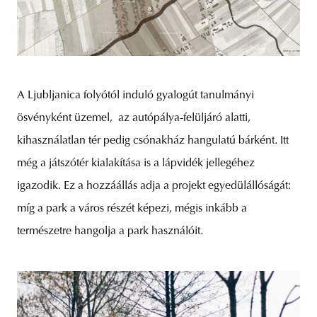
A Ljubljanica folyótól induló gyalogút tanulmányi
ösvényként üzemel, az autópálya-felüljáró alatti,
kihasználatlan tér pedig csónakház hangulatú bárként. Itt
még a játszótér kialakítása is a lápvidék jellegéhez
igazodik. Ez a hozzáállás adja a projekt egyedülállóságát:
míg a park a város részét képezi, mégis inkább a
természetre hangolja a park használóit.