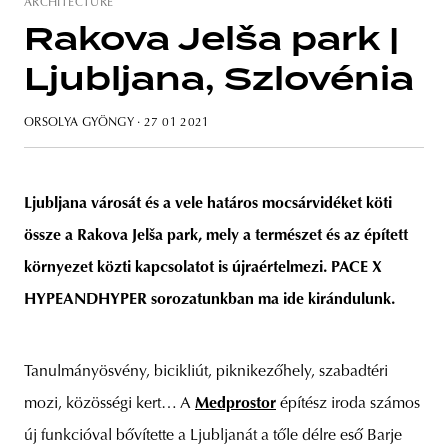
ARCHITECTURE
Rakova Jelša park |
Ljubljana, Szlovénia
unity
budapest
poland
branding
ORSOLYA GYÖNGY
· 27 01 2021
Ljubljana városát és a vele határos mocsárvidéket köti
össze a Rakova Jelša park, mely a természet és az épített
környezet közti kapcsolatot is újraértelmezi. PACE X
HYPEANDHYPER sorozatunkban ma ide kirándulunk.
Tanulmányösvény, bicikliút, piknikezőhely, szabadtéri
mozi, közösségi kert… A
Medprostor
építész iroda számos
új funkcióval bővítette a Ljubljanát a tőle délre eső Barje