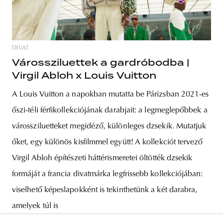
DIVAT
Várossziluettek a gardróbodba |
Virgil Abloh x Louis Vuitton
A Louis Vuitton a napokban mutatta be Párizsban 2021-es
őszi-téli férfikollekciójának darabjait: a legmeglepőbbek a
várossziluetteket megidéző, különleges dzsekik. Mutatjuk
őket, egy különös kisfilmmel együtt! A kollekciót tervező
Virgil Abloh építészeti háttérismeretei öltötték dzsekik
formáját a francia divatmárka legfrissebb kollekciójában:
viselhető képeslapokként is tekinthetünk a két darabra,
amelyek túl is