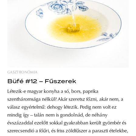
GASZTRONÓMIA
Büfé #12 – Fűszerek
Létezik-e magyar konyha a só, bors, paprika
szentháromsága nélkül? Akár szeretsz főzni, akár nem, a
válasz egyértelmű: dehogy létezik. Pedig nem volt ez
mindig így – talán nem is gondolnád, de néhány
évszázaddal ezelőtt sokkal gyakrabban került gyömbér és
szerecsendió a főűri, és friss zöldfűszer a paraszti ételekbe,