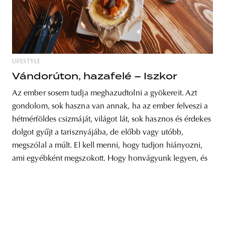
unity
budapest
poland
branding
LIFESTYLE
Vándorúton, hazafelé – Iszkor
Az ember sosem tudja meghazudtolni a gyökereit. Azt
gondolom, sok haszna van annak, ha az ember felveszi a
hétmérföldes csizmáját, világot lát, sok hasznos és érdekes
dolgot gyűjt a tarisznyájába, de előbb vagy utóbb,
megszólal a múlt. El kell menni, hogy tudjon hiányozni,
ami egyébként megszokott. Hogy honvágyunk legyen, és