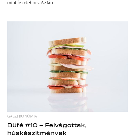
mint feketebors. Aztán
GASZTRONÓMIA
Büfé #10 – Felvágottak,
húskészítmények