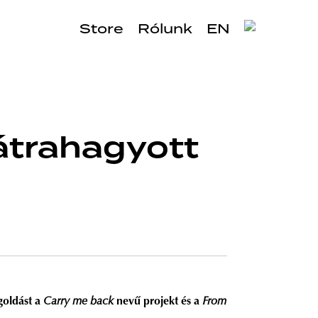
Store
Rólunk
EN
átrahagyott
goldást a
Carry me back
nevű projekt és a
From