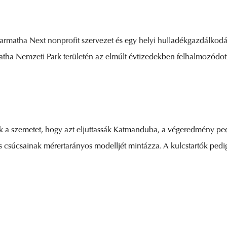
garmatha Next nonprofit szervezet és egy helyi hulladékgazdálko
tha Nemzeti Park területén az elmúlt évtizedekben felhalmozódott 
zik a szemetet, hogy azt eljuttassák Katmanduba, a végeredmény pe
 csúcsainak mérertarányos modelljét mintázza. A kulcstartók pedi