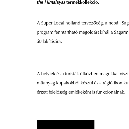
the Himalayas
termékkollekció.
A Super Local holland tervezőcég, a nepáli Sa
program fenntartható megoldást kínál a Sagarma
átalakítására.
A helyiek és a turisták útközben magukkal vis
műanyag kupakokból készül és a régió ikonikus
érzett felelősség emlékeként is funkcionálnak.