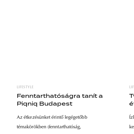
LIFESTYLE
LI
Fenntarthatóságra tanít a
T
Piqniq Budapest
é
Az étkezésünket érintő legégetőbb
Íz
témakörökben (fenntarthatóság,
ke