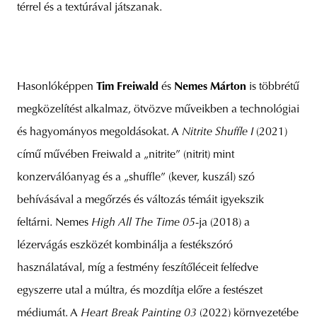
térrel és a textúrával játszanak.
Hasonlóképpen
Tim Freiwald
és
Nemes Márton
is többrétű
megközelítést alkalmaz, ötvözve műveikben a technológiai
és hagyományos megoldásokat. A
Nitrite Shuffle I
(2021)
című művében Freiwald a „nitrite” (nitrit) mint
konzerválóanyag és a „shuffle” (kever, kuszál) szó
behívásával a megőrzés és változás témáit igyekszik
feltárni. Nemes
High All The Time 05
-ja (2018) a
lézervágás eszközét kombinálja a festékszóró
használatával, míg a festmény feszítőléceit felfedve
egyszerre utal a múltra, és mozdítja előre a festészet
médiumát. A
Heart Break Painting 03
(2022) környezetébe