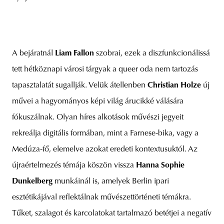
A bejáratnál
Liam Fallon
szobrai, ezek a diszfunkcionálissá
tett hétköznapi városi tárgyak a queer oda nem tartozás
tapasztalatát sugallják. Velük átellenben
Christian Holze
új
művei a hagyományos képi világ árucikké válására
fókuszálnak. Olyan híres alkotások művészi jegyeit
rekreálja digitális formában, mint a Farnese-bika, vagy a
Medúza-fő, elemelve azokat eredeti kontextusuktól. Az
újraértelmezés témája köszön vissza
Hanna Sophie
Dunkelberg
munkáinál is, amelyek Berlin ipari
esztétikájával reflektálnak művészettörténeti témákra.
Tűket, szalagot és karcolatokat tartalmazó betétjei a negatív