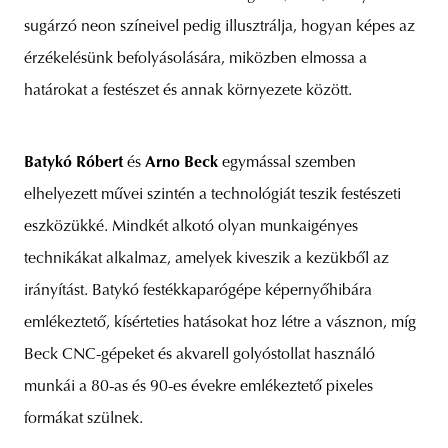
sugárzó neon színeivel pedig illusztrálja, hogyan képes az
érzékelésünk befolyásolására, miközben elmossa a
határokat a festészet és annak környezete között.
Batykó Róbert
és
Arno Beck
egymással szemben
elhelyezett művei szintén a technológiát teszik festészeti
eszközükké. Mindkét alkotó olyan munkaigényes
technikákat alkalmaz, amelyek kiveszik a kezükből az
irányítást. Batykó festékkaparógépe képernyőhibára
emlékeztető, kísérteties hatásokat hoz létre a vásznon, míg
Beck CNC-gépeket és akvarell golyóstollat használó
munkái a 80-as és 90-es évekre emlékeztető pixeles
formákat szülnek.