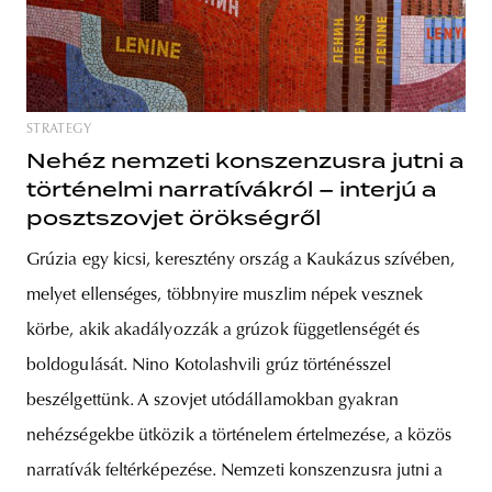
STRATEGY
Nehéz nemzeti konszenzusra jutni a
történelmi narratívákról – interjú a
posztszovjet örökségről
Grúzia egy kicsi, keresztény ország a Kaukázus szívében,
melyet ellenséges, többnyire muszlim népek vesznek
körbe, akik akadályozzák a grúzok függetlenségét és
boldogulását. Nino Kotolashvili grúz történésszel
beszélgettünk. A szovjet utódállamokban gyakran
nehézségekbe ütközik a történelem értelmezése, a közös
narratívák feltérképezése. Nemzeti konszenzusra jutni a