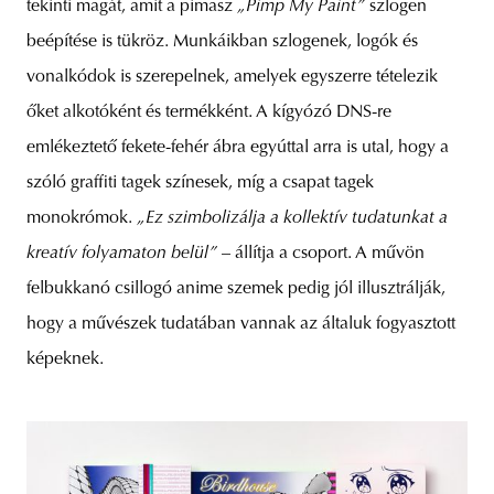
tekinti magát, amit a pimasz
„Pimp My Paint”
szlogen
beépítése is tükröz. Munkáikban szlogenek, logók és
vonalkódok is szerepelnek, amelyek egyszerre tételezik
őket alkotóként és termékként. A kígyózó DNS-re
emlékeztető fekete-fehér ábra egyúttal arra is utal, hogy a
szóló graffiti tagek színesek, míg a csapat tagek
monokrómok.
„Ez szimbolizálja a kollektív tudatunkat a
kreatív folyamaton belül”
– állítja a csoport. A művön
felbukkanó csillogó anime szemek pedig jól illusztrálják,
hogy a művészek tudatában vannak az általuk fogyasztott
képeknek.