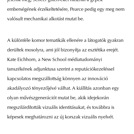
jelenik meg, Scheer glitch-eket használ a gépek
emberségének érzékeltetésére, Pearce pedig egy meg nem
valósult mechanikai alkotást mutat be.
A különféle komor tematikák ellenére a látogatók gyakran
derültek mosolyra, ami jól bizonyítja az esztétika erejét.
Kate Eichhorn, a New School médiatudományi
tanszékének adjunktusa szerint a reputációkezeléssel
kapcsolatos megszállottság könnyen az innováció
akadályozó tényezőjévé válhat. A kiállítás azonban egy
olyan művészgenerációt mutat be, akik idejekorán
megszilárdították vizuális identitásukat, és továbbra is
képesek meghatározni az új korszak vizuális nyelvét.