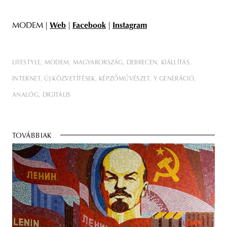
MODEM |
Web
|
Facebook
|
Instagram
LIFESTYLE
MODEM
MAGYARORSZÁG
DEBRECEN
KIÁLLÍTÁS
INTERNET
ÚJ KÖZVETÍTÉSEK
KÉPZŐMŰVÉSZET
Y GENERÁCIÓ
ANALÓG
DIGITÁLIS
TOVÁBBIAK