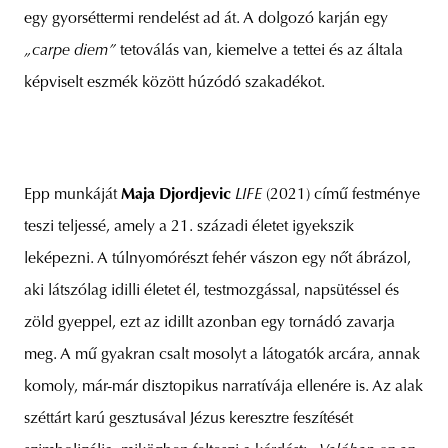
egy gyorséttermi rendelést ad át. A dolgozó karján egy
„carpe diem”
tetoválás van, kiemelve a tettei és az általa
képviselt eszmék között húzódó szakadékot.
Epp munkáját
Maja Djordjevic
LIFE
(2021) című festménye
teszi teljessé, amely a 21. századi életet igyekszik
leképezni. A túlnyomórészt fehér vászon egy nőt ábrázol,
aki látszólag idilli életet él, testmozgással, napsütéssel és
zöld gyeppel, ezt az idillt azonban egy tornádó zavarja
meg. A mű gyakran csalt mosolyt a látogatók arcára, annak
komoly, már-már disztopikus narratívája ellenére is. Az alak
széttárt karú gesztusával Jézus keresztre feszítését