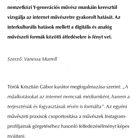
nemzetközi Y-generációs művész munkáin keresztül
vizsgálja az internet művészetre gyakorolt hatását. Az
interkulturális hatások mellett a digitális és analóg
unity
budapest
poland
branding
művészeti formák közötti átfedésekre is fényt vet.
Szerző: Vanessa Murrell
Török Krisztián Gábor kurátor megfogalmazása szerint:
„A
műalkotásokat az internet nemcsak médiumként, hanem a
terjesztésük és fogyasztásuk révén is formálta”
. Az egyéni
művészeti praxisok csoportosítása a művészek Instagram-
profiljainak görgetéséhez hasonló felfedezésélményt képes
nyújtani.