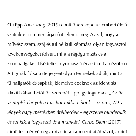
Oli Epp
Love Song
(2019) című önarcképe az emberi életút
szatirikus kommentárjaként jelenik meg. Azzal, hogy a
művész szem, száj és fül nélküli képmása olyan fogyasztói
tevékenységeket folytat, mint a rágógumizás és a
zenehallgatás, kísérteties, nyomasztó érzést kelt a nézőben.
A figurák fő karakterjegyeit olyan termékek adják, mint a
fülhallgatók és sapkák, kiemelve ezeknek az identitás
alakításában betöltött szerepét. Epp így fogalmaz:
„Az itt
szereplő alanyok a mai korunkban élnek – az üres, 2D-s
lények nagy mértékben átélhetőek – egyszerre mindenkik
és senkik, a fogyasztó és a munkás.”
Carpe Diem
(2017)
című festményén egy drive-in alkalmazottat ábrázol, amint