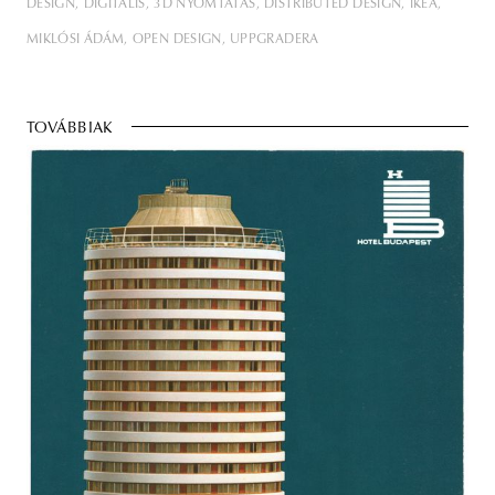
DESIGN
DIGITÁLIS
3D NYOMTATÁS
DISTRIBUTED DESIGN
IKEA
MIKLÓSI ÁDÁM
OPEN DESIGN
UPPGRADERA
TOVÁBBIAK