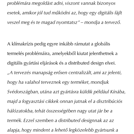
problémára megoldást adni, viszont vannak bizonyos
esetek, amikor jól tud működni az, hogy egy digitális fájlt
veszel meg és te magad nyomtatsz” – mondja a tervező.
A klímakrízis pedig egyre inkább rámutat a globális
termelés problémáira, amelyekből kiutat jelenthetnek a
digitális gyártási eljárások és a distributed design elvei.
„A tervezés manapság erősen centralizált, ami az jelenti,
hogy ha valahol terveznek egy terméket, mondjuk
Svédországban, utána azt gyártásra küldik például Kínába,
majd a fogyasztási cikkek onnan jutnak el a disztribúciós
hálózatokba, tehát összességében nagy utat jár be a
termék. Ezzel szemben a distributed designnak az az
alapja, hogy mindent a lehető legközelebb gyártsunk a