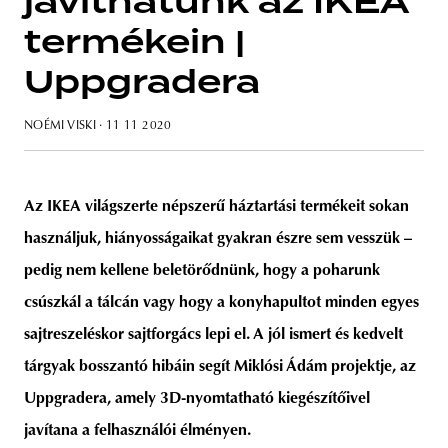
javíthatunk az IKEA
termékein |
Uppgradera
unity
budapest
poland
branding
NOÉMI VISKI
· 11 11 2020
Az IKEA világszerte népszerű háztartási termékeit sokan
használjuk, hiányosságaikat gyakran észre sem vesszük –
pedig nem kellene beletörődnünk, hogy a poharunk
csúszkál a tálcán vagy hogy a konyhapultot minden egyes
sajtreszeléskor sajtforgács lepi el. A jól ismert és kedvelt
tárgyak bosszantó hibáin segít Miklósi Ádám projektje, az
Uppgradera, amely 3D-nyomtatható kiegészítőivel
javítana a felhasználói élményen.