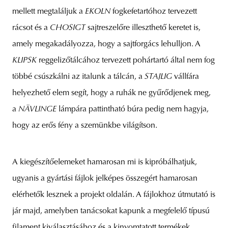
mellett megtaláljuk a
EKOLN
fogkefetartóhoz tervezett
rácsot és a
CHOSIGT
sajtreszelőre illeszthető keretet is,
amely megakadályozza, hogy a sajtforgács lehulljon. A
KLIPSK
reggelizőtálcához tervezett pohártartó által nem fog
többé csúszkálni az italunk a tálcán, a
STAJLIG
vállfára
helyezhető elem segít, hogy a ruhák ne gyűrődjenek meg,
a
NÄVLINGE
lámpára pattintható búra pedig nem hagyja,
hogy az erős fény a szemünkbe világítson.
A kiegészítőelemeket hamarosan mi is kipróbálhatjuk,
ugyanis a gyártási fájlok jelképes összegért hamarosan
elérhetők lesznek a projekt oldalán. A fájlokhoz útmutató is
jár majd, amelyben tanácsokat kapunk a megfelelő típusú
filament kiválasztásához és a kinyomtatott termékek