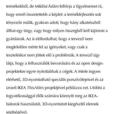
termékekből, de Miklósi Ádám felhívja a figyelmemet rá,
hogy ennél összetettebb a képlet: a termékfejlesztés sok
tényezőn múlik, gyakran adott, hogy hány alkatrészből
állhat egy tárgy, vagy hogy milyen összegből kell kijönnie a
gyártásnak. Az is előfordulhat, hogy a tervező nem
megfelelően mérte fel az igényeket, vagy csak a
teszteléskor nem jöttek elő a problémák. A tervező úgy
látja, hogy a felhasználók bevonására és az open design-
projektekre egyre nyitottabbak a cégek. A Miele ingyen
elérhető, 3D-nyomtatható speciális porszívófejeivel és az
izraeli IKEA
ThisAbles
projektjével példázza ezt. Utóbbi a
fogyatékossággal élők számára könnyíti meg az IKEA-
bútorok használatát, 3D-nyomtatott kiegészítő elemek
segítségével.