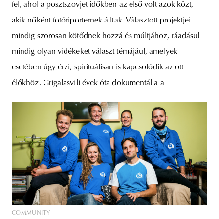
fel, ahol a posztszovjet időkben az első volt azok közt,
akik nőként fotóriporternek álltak. Választott projektjei
mindig szorosan kötődnek hozzá és múltjához, ráadásul
mindig olyan vidékeket választ témájául, amelyek
esetében úgy érzi, spirituálisan is kapcsolódik az ott
élőkhöz. Grigalasvili évek óta dokumentálja a
COMMUNITY