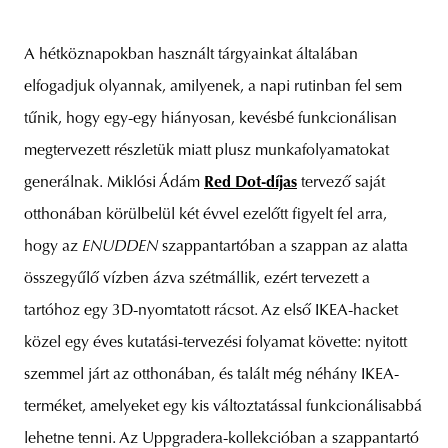
A hétköznapokban használt tárgyainkat általában
elfogadjuk olyannak, amilyenek, a napi rutinban fel sem
tűnik, hogy egy-egy hiányosan, kevésbé funkcionálisan
megtervezett részletük miatt plusz munkafolyamatokat
generálnak. Miklósi Ádám
Red Dot-díjas
tervező saját
otthonában körülbelül két évvel ezelőtt figyelt fel arra,
hogy az
ENUDDEN
szappantartóban a szappan az alatta
összegyűlő vízben ázva szétmállik, ezért tervezett a
tartóhoz egy 3D-nyomtatott rácsot. Az első IKEA-hacket
közel egy éves kutatási-tervezési folyamat követte: nyitott
szemmel járt az otthonában, és talált még néhány IKEA-
terméket, amelyeket egy kis változtatással funkcionálisabbá
lehetne tenni. Az Uppgradera-kollekcióban a szappantartó