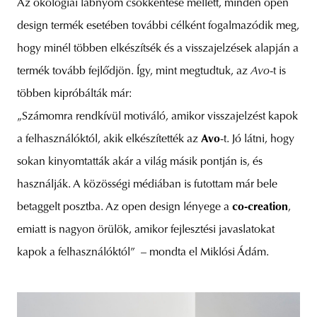
Az ökológiai lábnyom csökkentése mellett, minden open
design termék esetében további célként fogalmazódik meg,
hogy minél többen elkészítsék és a visszajelzések alapján a
termék tovább fejlődjön. Így, mint megtudtuk, az
Avo
-t is
többen kipróbálták már:
„Számomra rendkívül motiváló, amikor visszajelzést kapok
a felhasználóktól, akik elkészítették az
Avo
-t. Jó látni, hogy
sokan kinyomtatták akár a világ másik pontján is, és
használják. A közösségi médiában is futottam már bele
betaggelt posztba. Az open design lényege a
co-creation
,
emiatt is nagyon örülök, amikor fejlesztési javaslatokat
kapok a felhasználóktól” – mondta el Miklósi Ádám.