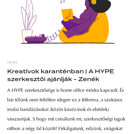
NEWS
Kreatívok karanténban | A HYPE
szerkesztői ajánlják - Zenék
A HYPE szerkesztősége is home office módra kapcsolt. És
bár tőlünk nem feltétlen idegen ez a létforma, a szokásos
irodai bandázásokat (közös kávézások és ebédek)
visszasírjuk. S hogy mit csinálunk mi, szerkesztőségi tagok
otthon a négy fal között? Firkálgatunk, edzünk, virágokat