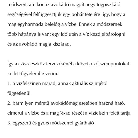
módszert, amikor az avokádó magját négy fogpiszkáló
segítségével felfüggesztjük egy pohár tetejére úgy, hogy a
mag egyharmada belelóg a vízbe. Ennek a módszernek
több hátránya is van: egy idő után a víz kezd elpárologni
és az avokádó magja kiszárad.
Így az
Avo
eszköz tervezésénél a következő szempontokat
kellett figyelembe venni:
1. a vízfelszínen marad, annak aktuális szintjétől
függetlenül
2. bármilyen méretű avokádómag esetében használható,
elmerül a vízbe és a mag ⅔-ad részét a vízfelszín felett tartja
3. egyszerű és gyors módszerrel gyártható