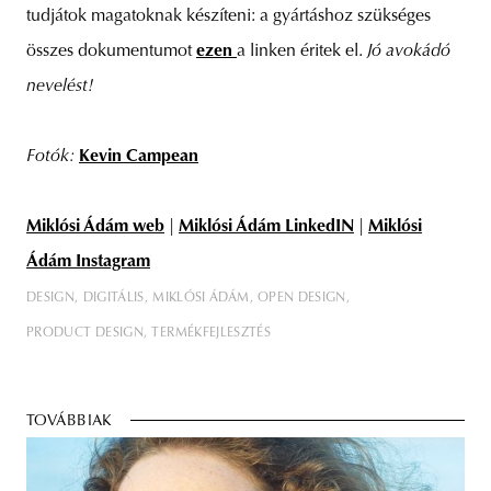
tudjátok magatoknak készíteni: a gyártáshoz szükséges
összes dokumentumot
ezen
a linken éritek el.
Jó avokádó
nevelést!
Fotók:
Kevin Campean
Miklósi Ádám web
|
Miklósi Ádám LinkedIN
|
Miklósi
Ádám Instagram
DESIGN
DIGITÁLIS
MIKLÓSI ÁDÁM
OPEN DESIGN
PRODUCT DESIGN
TERMÉKFEJLESZTÉS
TOVÁBBIAK