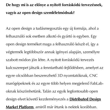
De hogy mi is az előnye a nyitott forráskódú tervezésnek,
vagyis az open design szemléletmódnak?
Az open design a tudásmegosztás egy új formája, ahol a
felhasználó sok esetben alkotó és gyártó is egyben. Egy
open design terméket maga a felhasználó készít el, így a
végtermék legtöbbször annak igényei alapján, személyre
szabott módon jön létre. A nyitott forráskódú tervezés
kulcsszerepet játszik a fenntartható fejlődésben, amelyet az
egyre olcsóbban beszerezhető 3D nyomtatóknak, CNC
marógépeknek és az egyre több helyen megjelenő FabLab-
oknak köszönhetünk. Talán az egyik legfontosabb open
design elvet követő kezdeményezés a
Distributed Design
Market Platform
,
amiről már írtunk is nektek korábban.