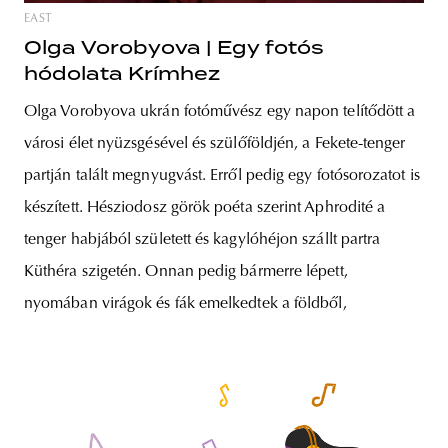
EAST
Olga Vorobyova | Egy fotós
hódolata Krímhez
Olga Vorobyova ukrán fotóművész egy napon telítődött a
városi élet nyüzsgésével és szülőföldjén, a Fekete-tenger
partján talált megnyugvást. Erről pedig egy fotósorozatot is
készített. Hésziodosz görök poéta szerint Aphrodité a
tenger habjából született és kagylóhéjon szállt partra
Küthéra szigetén. Onnan pedig bármerre lépett,
nyomában virágok és fák emelkedtek a földből,