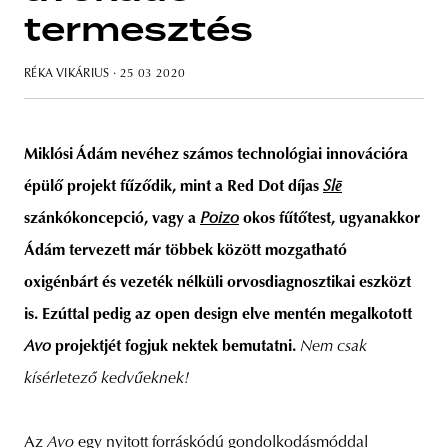
termesztés
RÉKA VIKÁRIUS
· 25 03 2020
unity
budapest
poland
branding
Miklósi Ádám nevéhez számos technológiai innovációra
épülő projekt fűződik, mint a Red Dot díjas
Slē
szánkókoncepció, vagy a
Poizo
okos fűtőtest, ugyanakkor
Ádám tervezett már
többek között mozgatható
oxigénbárt és vezeték nélküli orvosdiagnosztikai eszközt
is. Ezúttal pedig az open design elve mentén megalkotott
Avo
projektjét fogjuk nektek bemutatni.
Nem csak
kísérletező kedvűeknek!
Az
Avo
egy nyitott forráskódú gondolkodásmóddal