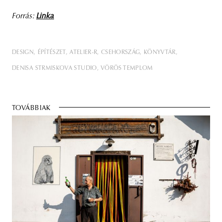
Forrás:
Linka
DESIGN
ÉPÍTÉSZET
ATELIER-R
CSEHORSZÁG
KÖNYVTÁR
DENISA STRMISKOVA STUDIO
VÖRÖS TEMPLOM
TOVÁBBIAK