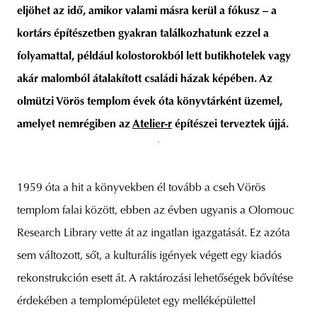
eljöhet az idő, amikor valami másra kerül a fókusz – a
kortárs építészetben gyakran találkozhatunk ezzel a
folyamattal, például kolostorokból lett butikhotelek vagy
akár malomból átalakított családi házak képében. Az
olmützi Vörös templom évek óta könyvtárként üzemel,
amelyet nemrégiben az
Atelier-r
építészei terveztek újjá.
1959 óta a hit a könyvekben él tovább a cseh Vörös
templom falai között, ebben az évben ugyanis a Olomouc
Research Library vette át az ingatlan igazgatását. Ez azóta
sem változott, sőt, a kulturális igények végett egy kiadós
rekonstrukción esett át. A raktározási lehetőségek bővítése
érdekében a templomépületet egy melléképülettel