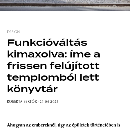
unity
budapest
poland
branding
DESIGN
Funkcióváltás
kimaxolva: íme a
frissen felújított
templomból lett
könyvtár
ROBERTA BERTÓK
· 21 06 2023
Ahogyan az embereknél, úgy az épületek történetében is