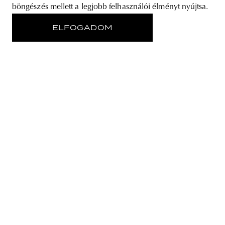
böngészés mellett a legjobb felhasználói élményt nyújtsa.
ELFOGADOM
RÓLUNK
STORE
ADATVÉDELMI NYILATKOZAT
KÖVESS MINKET
IRATKOZZ FEL A HÍRLEVELÜNKRE
EMAIL CÍM
A feliratkozással elfogadja az Általános Szerződési Feltételeket és kijelenti,
hogy elolvasta az Adatvédelmi nyilatkozatot.