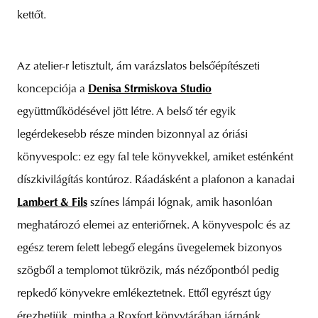
kettőt.
Az atelier-r letisztult, ám varázslatos belsőépítészeti
koncepciója a
Denisa Strmiskova Studio
együttműködésével jött létre. A belső tér egyik
legérdekesebb része minden bizonnyal az óriási
könyvespolc: ez egy fal tele könyvekkel, amiket esténként
díszkivilágítás kontúroz. Ráadásként a plafonon a kanadai
Lambert & Fils
színes lámpái lógnak, amik hasonlóan
meghatározó elemei az enteriőrnek. A könyvespolc és az
egész terem felett lebegő elegáns üvegelemek bizonyos
szögből a templomot tükrözik, más nézőpontból pedig
repkedő könyvekre emlékeztetnek. Ettől egyrészt úgy
érezhetjük, mintha a Roxfort könyvtárában járnánk,