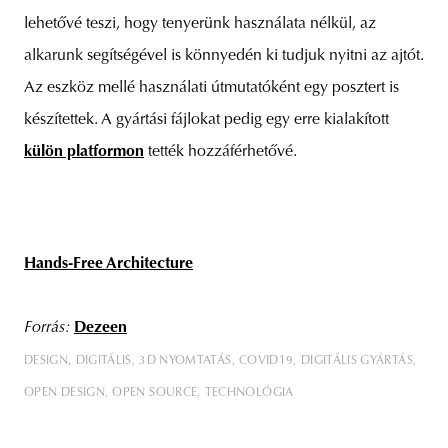
lehetővé teszi, hogy tenyerünk használata nélkül, az
alkarunk segítségével is könnyedén ki tudjuk nyitni az ajtót.
Az eszköz mellé használati útmutatóként egy posztert is
készítettek. A gyártási fájlokat pedig egy erre kialakított
külön platformon
tették hozzáférhetővé.
Hands-Free Architecture
Forrás:
Dezeen
DESIGN
DIGITÁLIS
3D NYOMTATÁS
COVID19
DIGITÁLIS GYÁRTÁS
OPEN DESIGN
OPEN SOURCE
TECHNOLÓGIA