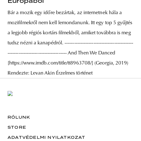
Európából
Bár a mozik egy időre bezártak, az internetnek hála a
mozifilmekről nem kell lemondanunk. Itt egy top 5 gyűjtés
a legjobb régiós kortárs filmekből, amiket továbbra is meg
tudsz nézni a kanapédról. -------------------------------------------
------------------------------------- And Then We Danced
[https://www.imdb.com/title/tt8963708/] (Georgia, 2019)
Rendezte: Levan Akin Érzelmes történet
RÓLUNK
STORE
ADATVÉDELMI NYILATKOZAT