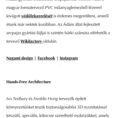
magyar formatervező PVC műanyaglemezből lézerrel
kivágott
védőfelszerelését
is érdemes megemlíteni, amiről
írtunk már nektek korábban. Az Ádám által fejlesztett
arcpajzs gyártási fájljai is szintén bárki számára elérhetők a
tervező
Wikifactory
oldalán.
Nagami design
|
Facebook
|
Instagram
Hands-Free Architecture
Ivo Tedbury
és
Freddie Hong
tervezők épített
környezetünket teszik biztonságosabbá 3D nyomtatással
készülő, speciális, kilincsre szerelhető eszközükkel, amely