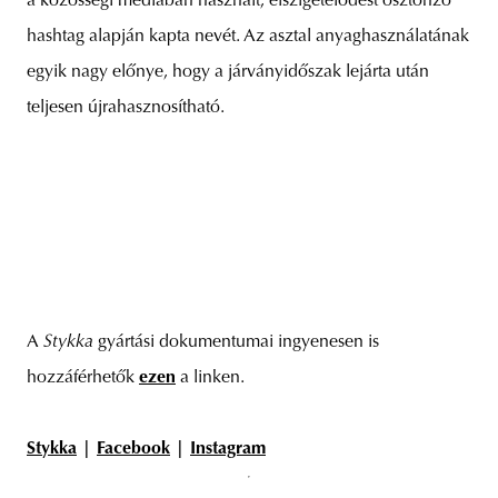
a közösségi médiában használt, elszigetelődést ösztönző
hashtag alapján kapta nevét. Az asztal anyaghasználatának
egyik nagy előnye, hogy a járványidőszak lejárta után
teljesen újrahasznosítható.
A
Stykka
gyártási dokumentumai ingyenesen is
hozzáférhetők
ezen
a linken.
Stykka
|
Facebook
|
Instagram