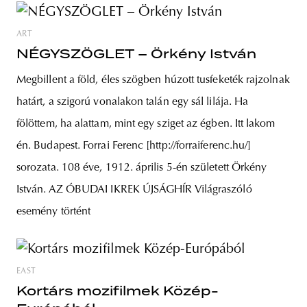
ART
NÉGYSZÖGLET – Örkény István
Megbillent a föld, éles szögben húzott tusfeketék rajzolnak
határt, a szigorú vonalakon talán egy sál lilája. Ha
fölöttem, ha alattam, mint egy sziget az égben. Itt lakom
én. Budapest. Forrai Ferenc [http://forraiferenc.hu/]
sorozata. 108 éve, 1912. április 5-én született Örkény
István. AZ ÓBUDAI IKREK ÚJSÁGHÍR Világraszóló
esemény történt
EAST
Kortárs mozifilmek Közép-