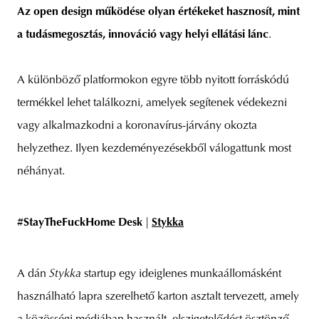
Az open design működése olyan értékeket hasznosít, mint
a tudásmegosztás, innováció vagy helyi ellátási lánc
.
unity
budapest
poland
branding
A különböző platformokon egyre több nyitott forráskódú
termékkel lehet találkozni, amelyek segítenek védekezni
vagy alkalmazkodni a koronavírus-járvány okozta
helyzethez. Ilyen kezdeményezésekből válogattunk most
néhányat.
#StayTheFuckHome Desk
|
Stykka
A dán
Stykka
startup egy ideiglenes munkaállomásként
használható lapra szerelhető karton asztalt tervezett, amely