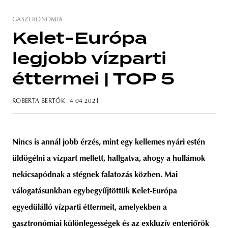
GASZTRONÓMIA
Kelet-Európa
legjobb vízparti
éttermei | TOP 5
ROBERTA BERTÓK
· 4 04 2021
Nincs is annál jobb érzés, mint egy kellemes nyári estén
üldögélni a vízpart mellett, hallgatva, ahogy a hullámok
nekicsapódnak a stégnek falatozás közben. Mai
válogatásunkban egybegyűjtöttük Kelet-Európa
egyedülálló vízparti éttermeit, amelyekben a
gasztronómiai különlegességek és az exkluzív enteriőrök