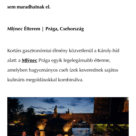
sem maradhatnak el.
Mlýnec Étterem | Prága, Csehország
Kortárs gasztronómiai élmény közvetlenül a Károly-híd
alatt: a
Mlýnec
Prága egyik legelegánsabb étterme,
amelyben hagyományos cseh ízek keverednek sajátos
kulináris megoldásokkal kombinálva.