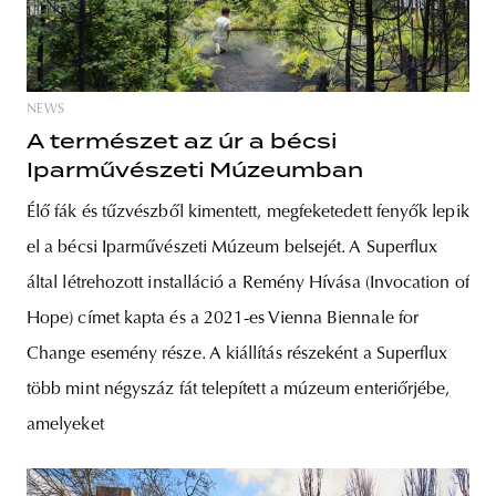
NEWS
A természet az úr a bécsi
Iparművészeti Múzeumban
Élő fák és tűzvészből kimentett, megfeketedett fenyők lepik
el a bécsi Iparművészeti Múzeum belsejét. A Superflux
által létrehozott installáció a Remény Hívása (Invocation of
Hope) címet kapta és a 2021-es Vienna Biennale for
Change esemény része. A kiállítás részeként a Superflux
több mint négyszáz fát telepített a múzeum enteriőrjébe,
amelyeket