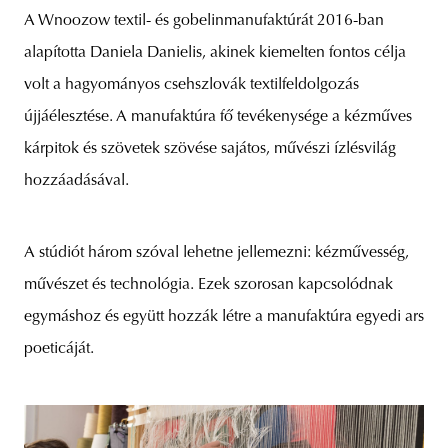
A Wnoozow textil- és gobelinmanufaktúrát 2016-ban
alapította Daniela Danielis, akinek kiemelten fontos célja
volt a hagyományos csehszlovák textilfeldolgozás
újjáélesztése. A manufaktúra fő tevékenysége a kézműves
kárpitok és szövetek szövése sajátos, művészi ízlésvilág
hozzáadásával.
A stúdiót három szóval lehetne jellemezni: kézművesség,
művészet és technológia. Ezek szorosan kapcsolódnak
egymáshoz és együtt hozzák létre a manufaktúra egyedi ars
poeticáját.