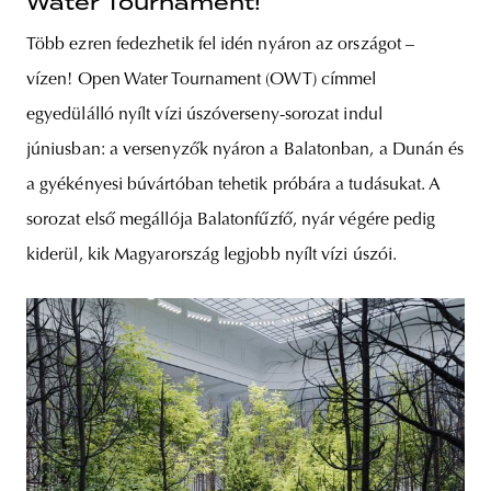
Water Tournament!
Több ezren fedezhetik fel idén nyáron az országot –
vízen! Open Water Tournament (OWT) címmel
egyedülálló nyílt vízi úszóverseny-sorozat indul
júniusban: a versenyzők nyáron a Balatonban, a Dunán és
a gyékényesi búvártóban tehetik próbára a tudásukat. A
sorozat első megállója Balatonfűzfő, nyár végére pedig
kiderül, kik Magyarország legjobb nyílt vízi úszói.