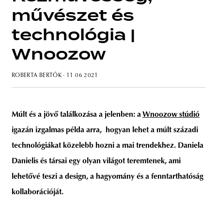
művészet és
technológia |
Wnoozow
unity
budapest
poland
branding
ROBERTA BERTÓK
· 11 06 2021
Múlt és a jövő találkozása a jelenben: a
Wnoozow stúdió
igazán izgalmas példa arra, hogyan lehet a múlt századi
technológiákat közelebb hozni a mai trendekhez. Daniela
Danielis és társai egy olyan világot teremtenek, ami
lehetővé teszi a design, a hagyomány és a fenntarthatóság
kollaborációját.