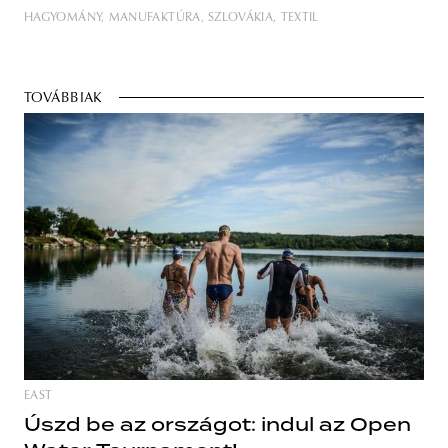
HAGYOMÁNY
MANUFAKTÚRA
SZLOVÁKIA
TEXTIL
TOVÁBBIAK
EAST
Úszd be az országot: indul az Open