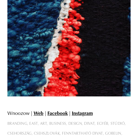
Wnoozow |
Web
|
Facebook
|
Instagram
BRANDING
EAST
ART
BUSINESS
DESIGN
DIVAT
EGYÉB
STÚDIÓ
CSEHORSZÁG
CSEHSZLOVÁK
FENNTARTHATÓ DIVAT
GOBELIN