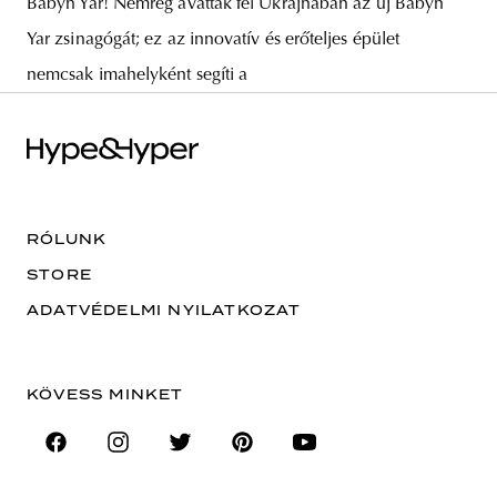
Babyn Yar! Nemrég avatták fel Ukrajnában az új Babyn
Yar zsinagógát; ez az innovatív és erőteljes épület
nemcsak imahelyként segíti a
RÓLUNK
STORE
ADATVÉDELMI NYILATKOZAT
KÖVESS MINKET