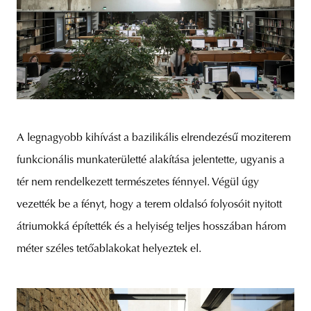
A legnagyobb kihívást a bazilikális elrendezésű moziterem
funkcionális munkaterületté alakítása jelentette, ugyanis a
tér nem rendelkezett természetes fénnyel. Végül úgy
vezették be a fényt, hogy a terem oldalsó folyosóit nyitott
átriumokká építették és a helyiség teljes hosszában három
méter széles tetőablakokat helyeztek el.