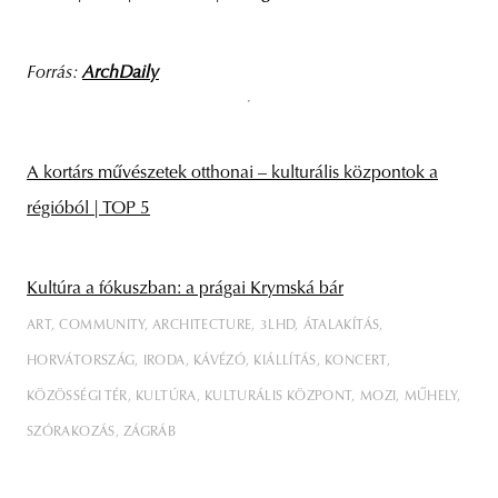
Forrás:
ArchDaily
A kortárs művészetek otthonai – kulturális központok a
régióból | TOP 5
Kultúra a fókuszban: a prágai Krymská bár
ART
COMMUNITY
ARCHITECTURE
3LHD
ÁTALAKÍTÁS
HORVÁTORSZÁG
IRODA
KÁVÉZÓ
KIÁLLÍTÁS
KONCERT
KÖZÖSSÉGI TÉR
KULTÚRA
KULTURÁLIS KÖZPONT
MOZI
MŰHELY
SZÓRAKOZÁS
ZÁGRÁB