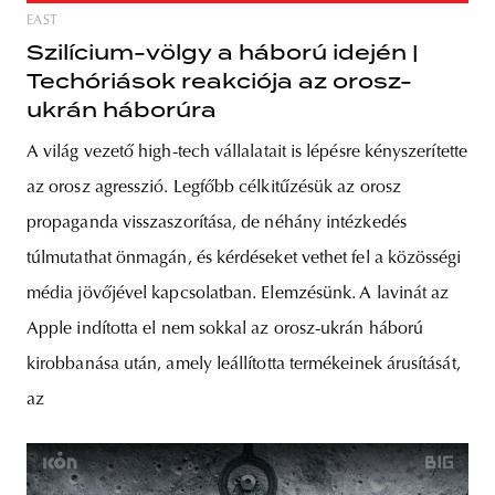
EAST
Szilícium-völgy a háború idején |
Techóriások reakciója az orosz-
ukrán háborúra
A világ vezető high-tech vállalatait is lépésre kényszerítette
az orosz agresszió. Legfőbb célkitűzésük az orosz
propaganda visszaszorítása, de néhány intézkedés
túlmutathat önmagán, és kérdéseket vethet fel a közösségi
média jövőjével kapcsolatban. Elemzésünk. A lavinát az
Apple indította el nem sokkal az orosz-ukrán háború
kirobbanása után, amely leállította termékeinek árusítását,
az