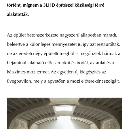
történt, mígnem a 3LHD építészei közösségi térré
alakították.
Az épület betonszerkezete nagyszerű állapotban maradt,
beleértve a különleges mennyezetet is, így azt restaurálták,
de az eredeti négy épülettömegből is megőriztek hármat: a
bejáratnál található előcsarnokot és irodát, az aulát és a
kétszintes mozitermet. Az egyetlen új kiegészítés az
üvegpavilon, mely alapvetően a mozi előtereként szolgált.