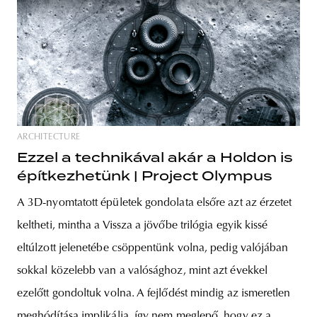
ARCHITECTURE
Ezzel a technikával akár a Holdon is
építkezhetünk | Project Olympus
A 3D-nyomtatott épületek gondolata elsőre azt az érzetet
keltheti, mintha a Vissza a jövőbe trilógia egyik kissé
eltúlzott jelenetébe csöppentünk volna, pedig valójában
sokkal közelebb van a valósághoz, mint azt évekkel
ezelőtt gondoltuk volna. A fejlődést mindig az ismeretlen
meghódítása implikálja, így nem meglepő, hogy ez a