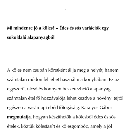
Mi mindenre jó a köles? – Édes és sós variációk egy
sokoldalú alapanyagból
A köles nem csupán köretként állja meg a helyét, hanem
számtalan módon fel lehet használni a konyhában. Ez az
egyszerű, olcsó és könnyen beszerezhető alapanyag
számtalan étel fő hozzávalója lehet kezdve a növényi tejtől
egészen a vasárnapi ebéd főfogásáig. Karalyos Gábor
megmutatja
, hogyan készíthetők a kölesből édes és sós
ételek, köztük kölesfasírt és kölesgombóc, amely a jól