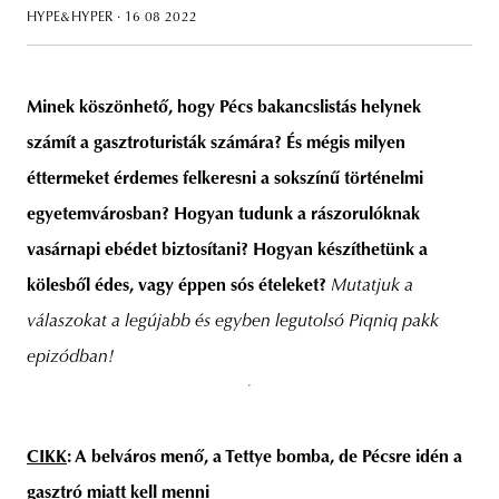
HYPE&HYPER
· 16 08 2022
Minek köszönhető, hogy Pécs bakancslistás helynek
unity
budapest
poland
branding
számít a gasztroturisták számára? És mégis milyen
éttermeket érdemes felkeresni a sokszínű történelmi
egyetemvárosban? Hogyan tudunk a rászorulóknak
vasárnapi ebédet biztosítani? Hogyan készíthetünk a
kölesből édes, vagy éppen sós ételeket?
Mutatjuk a
válaszokat a legújabb és egyben legutolsó Piqniq pakk
epizódban!
CIKK
: A belváros menő, a Tettye bomba, de Pécsre idén a
gasztró miatt kell menni