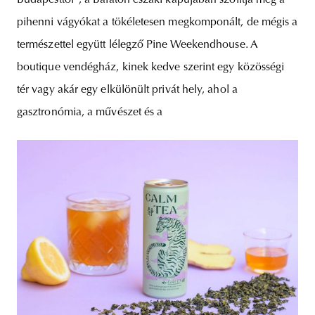
Budapesttől“, a Balaton északi kapujában szólítja meg a
pihenni vágyókat a tökéletesen megkomponált, de mégis a
természettel együtt lélegző Pine Weekendhouse. A
boutique vendégház, kinek kedve szerint egy közösségi
tér vagy akár egy elkülönült privát hely, ahol a
gasztronómia, a művészet és a