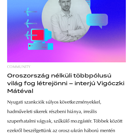
COMMUNITY
Oroszország nélküli többpólusú
világ fog létrejönni – interjú Vigóczki
Mátéval
Nyugati szankciók súlyos következményekkel,
hadműveleti sikerek részbeni hiánya, irreális
szuperhatalmi vágyak, szűkülő mozgástér. Többek között
ezekről beszélgettünk az orosz-ukrán háború mentén