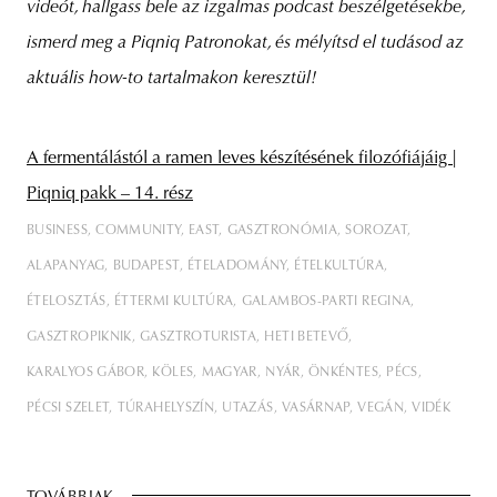
videót, hallgass bele az izgalmas podcast beszélgetésekbe,
ismerd meg a Piqniq Patronokat, és mélyítsd el tudásod az
aktuális how-to tartalmakon keresztül!
A fermentálástól a ramen leves készítésének filozófiájáig |
Piqniq pakk – 14. rész
BUSINESS
COMMUNITY
EAST
GASZTRONÓMIA
SOROZAT
ALAPANYAG
BUDAPEST
ÉTELADOMÁNY
ÉTELKULTÚRA
ÉTELOSZTÁS
ÉTTERMI KULTÚRA
GALAMBOS-PARTI REGINA
GASZTROPIKNIK
GASZTROTURISTA
HETI BETEVŐ
KARALYOS GÁBOR
KÖLES
MAGYAR
NYÁR
ÖNKÉNTES
PÉCS
PÉCSI SZELET
TÚRAHELYSZÍN
UTAZÁS
VASÁRNAP
VEGÁN
VIDÉK