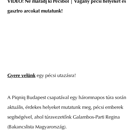
VIDEÓ: Ne maradj ki Pécsből | Vagány pécsi helyeket és
gasztro arcokat mutatunk!
Gyere velünk
egy pécsi utazásra!
A Piqniq Budapest csapatával egy háromnapos túra során
aktuális, érdekes helyeket mutatunk meg, pécsi emberek
segítségével, ahol túravezetőnk Galambos-Parti Regina
(Bakancslista Magyarország).