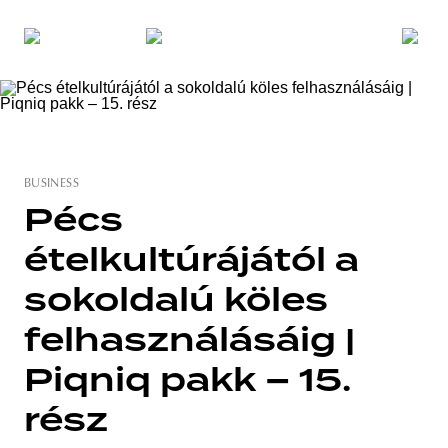
BUSINESS
Pécs
ételkultúrájától a
sokoldalú köles
felhasználásáig |
Piqniq pakk – 15.
rész