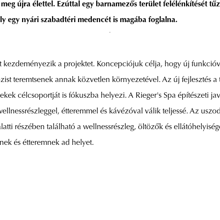
meg újra élettel. Ezúttal egy barnamezős terület felélénkítését tű
ly egy nyári szabadtéri medencét is magába foglalna.
 kezdeményezik a projektet. Koncepciójuk célja, hogy új funkcióval é
biózist teremtsenek annak közvetlen környezetével. Az új fejlesztés a
kek célcsoportját is fókuszba helyezi. A Rieger's Spa építészeti 
 wellnessrészleggel, étteremmel és kávézóval válik teljessé. Az us
tti részében található a wellnessrészleg, öltözők és ellátóhelyiségek
ének és étteremnek ad helyet.