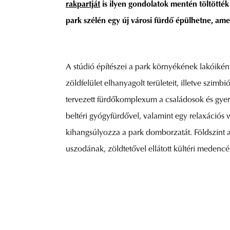
rakpartját
is ilyen gondolatok mentén töltötték 
park szélén egy új városi fürdő épülhetne, ame
A
stúdió építészei a park környékének lakóiként
zöldfelület elhanyagolt területeit, illetve szim
tervezett fürdőkomplexum a családosok és gyere
beltéri gyógyfürdővel, valamint egy relaxációs
kihangsúlyozza a park domborzatát. Földszint ala
uszodának, zöldtetővel ellátott kültéri medenc