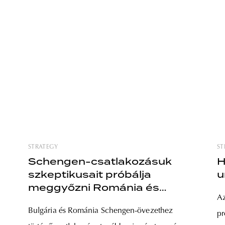
STRATEGY
ST
Schengen-csatlakozásuk
H
szkeptikusait próbálja
u
meggyőzni Románia és
Az
Bulgária
Bulgária és Románia Schengen-övezethez
pr