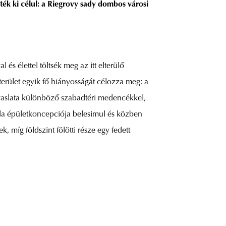
zték ki célul: a Riegrovy sady dombos városi
s élettel töltsék meg az itt elterülő
 terület egyik fő hiányosságát célozza meg: a
javaslata különböző szabadtéri medencékkel,
zoda épületkoncepciója belesimul és közben
, míg földszint fölötti része egy fedett