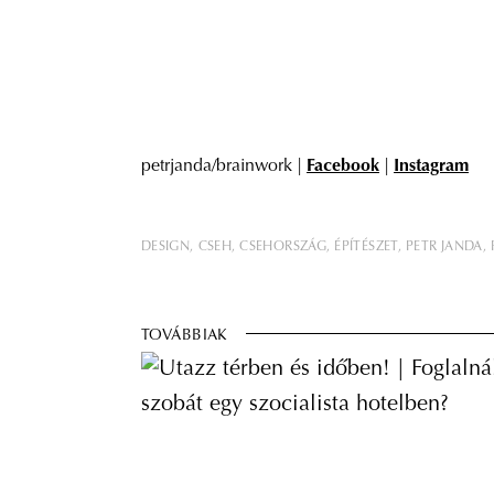
petrjanda/brainwork |
Facebook
|
Instagram
DESIGN
CSEH
CSEHORSZÁG
ÉPÍTÉSZET
PETR JANDA
TOVÁBBIAK