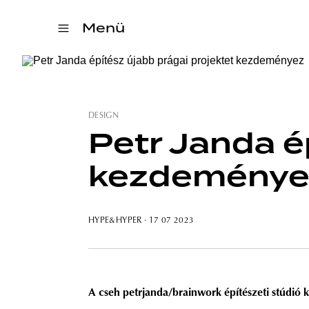
Menü
DESIGN
Petr Janda é
kezdeménye
HYPE&HYPER
· 17 07 2023
A cseh petrjanda/brainwork építészeti stúdió kü