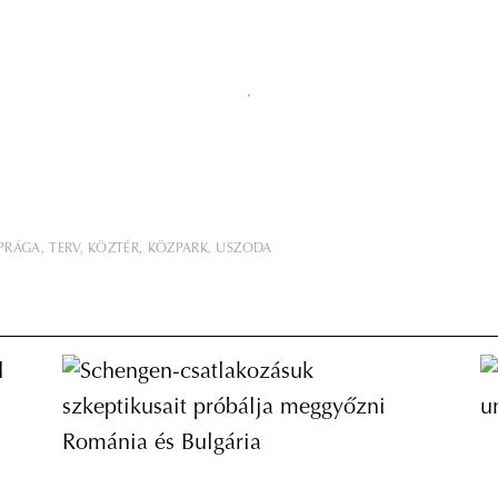
PRÁGA
TERV
KÖZTÉR
KÖZPARK
USZODA