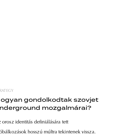
RATEGY
ogyan gondolkodtak szovjet
nderground mozgalmárai?
 orosz identitás definiálására tett
óbálkozások hosszú múltra tekintenek vissza.