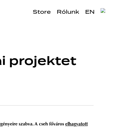
Store
Rólunk
EN
i projektet
 igényeire szabva. A cseh főváros
elhagyatott