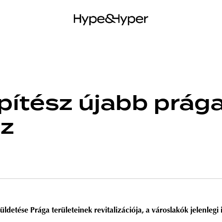
pítész újabb prága
z
ldetése Prága területeinek revitalizációja, a városlakók jelenlegi