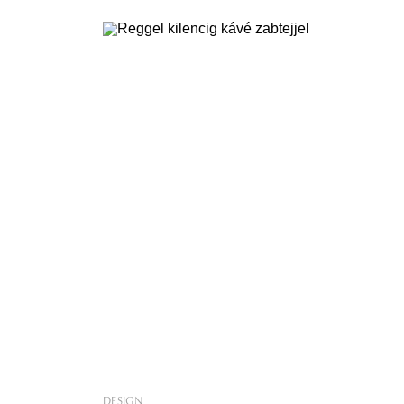
ett asztal
slágertermékek nem koptak ki, sőt: ha
nápolyiról van szó, hazánkban szépen
ön együtt
keveredik a kézműves hagyomány és a
yezetével?
modern technika. Nassolj velünk
e, ha
DESIGN