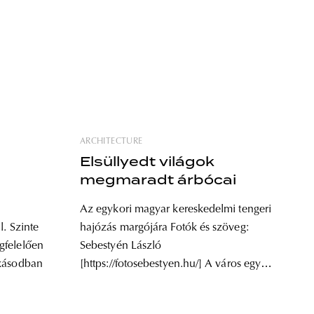
ARCHITECTURE
Elsüllyedt világok
megmaradt árbócai
Az egykori magyar kereskedelmi tengeri
l. Szinte
hajózás margójára Fotók és szöveg:
gfelelően
Sebestyén László
akásodban
[https://fotosebestyen.hu/] A város egyik
legszebb terén, a Szabadság téren áll
 kellene
egy elhagyatott épület, az Adria-palota.