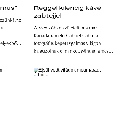
izmus”
Reggel kilencig kávé
zabtejjel
őzzünk? Az
 a
A Mexikóban született, ma már
Kanadában élő Gabriel Cabrera
elyekből
fotográfus képei izgalmas világba
es étel.
kalauzolnak el minket. Mintha James
olcszor
Bond és a Twin Peaks világát kevertük
csora.
volna össze egy pohárban, hogy aztán
t
egy nagy marék jeget hozzáadva egy
tett.
húzásra meg is igyuk a koktélt. Szöveg:
Sebestyén László fotográfus
zemem. A
Eklektikusnak tűnő, de