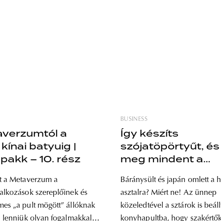
BUSINESS
averzumtól a
Így készíts
kínai batyuig |
szójatöpörtyűt, és
 pakk – 10. rész
meg mindent a
gasztrofotózásról!
at a Metaverzum a
Báránysült és japán omlett a h
Piqniq pakk – 9. r
lalkozások szereplőinek és
asztalra? Miért ne! Az ünnep
mes „a pult mögött” állóknak
közeledtével a sztárok is beáll
an lenniük olyan fogalmakkal,
konyhapultba, hogy szakértő