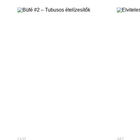
olyan érzésem támad, hogy jártam itt,
mint „cryp
ezt én is láttam már, megtörtént. Retro
3.0”? Mit 
hangulatú fotóin, ahogy az embereket és
dolgozóiér
a tereptárgyakat
fenyeget? 
tavaszi tek
mártáson t
EAST
ART