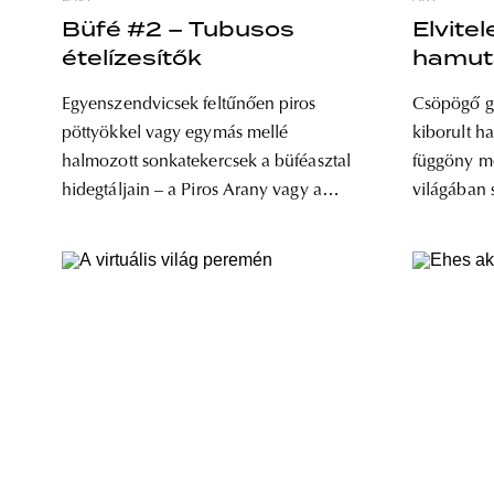
Büfé #2 – Tubusos
Elvitel
ételízesítők
hamut
Egyenszendvicsek feltűnően piros
Csöpögő go
pöttyökkel vagy egymás mellé
kiborult ha
halmozott sonkatekercsek a büféasztal
függöny mö
hidegtáljain – a Piros Arany vagy a
világában 
majonézes torma olyan ételízesítők,
maga az élet. Szöveg: Sebesty
amelyeket mindannyian ismerünk és
Az élet egy
tartottunk is a hűtőnk fiókjában,
asztalon, 
legalább életünk egy szakaszában. Az
lehetne éle
ikonikus tubusok túlélték a
szék karfáj
rendszerváltást és az ezredfordulót is,
ma is ugyanolyanok, mint régen – a