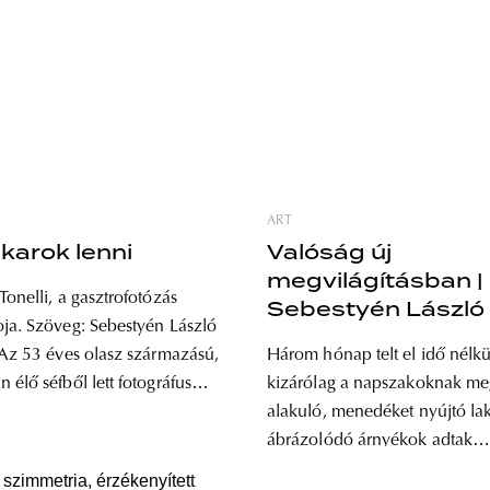
ART
karok lenni
Valóság új
megvilágításban |
Tonelli, a gasztrofotózás
Sebestyén László
yén László
Három hónap telt el idő nélkü
 élő séfből lett fotográfus
kizárólag a napszakoknak me
egetve működik az üzenet:
alakuló, menedéket nyújtó l
 lenni. Egyszerű, letisztult,
ábrázolódó árnyékok adtak
rő felvételei egy izgalmas
kapaszkodót abban, mikor mit