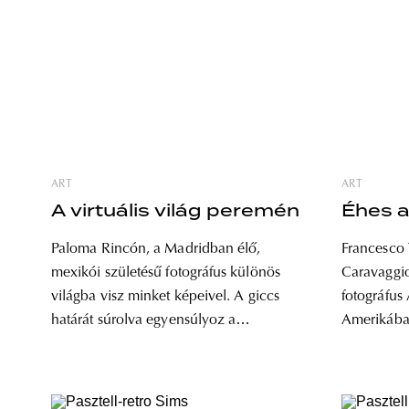
ART
ART
A virtuális világ peremén
Éhes a
Paloma Rincón, a Madridban élő,
Francesco 
mexikói születésű fotográfus különös
Caravaggioja. Szöveg: Sebest
világba visz minket képeivel. A giccs
fotográfus Az 53 éves olasz származású,
határát súrolva egyensúlyoz a
Amerikában
szobrászat, a grafika és a fotográfia
képeit néz
metszéspontjain. Gasztrofotóin az
éhes akarok
élelmiszert kompozíciós elemként
lényegre tö