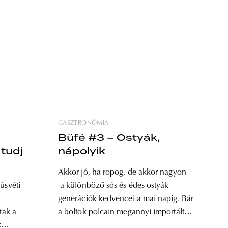
GASZTRONÓMIA
Büfé #3 – Ostyák,
 tudj
nápolyik
Akkor jó, ha ropog, de akkor nagyon –
 |
úsvéti
a különböző sós és édes ostyák
ész
generációk kedvencei a mai napig. Bár
tak a
a boltok polcain megannyi importált
k
márkát is megtalálhatunk, a magyar