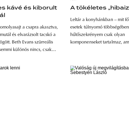
es kávé és kiborult
A tökéletes „hiba
ál
Leltár a konyhánkban – mit f
molyasajt a csapra akasztva,
esetek túlnyomó többségében
mutál és elvarázsolt tacskó a
hűtőszekrényem csak olyan
gött. Beth Evans szürreális
komponenseket tartalmaz, am
semmi különös nincs, csak
egész biztos nem jön ki értelm
én László
Mustárból, vörösborból és ny
szerű pillanatai a terített
tízes síkfilmekből nem lesz va
amely nélkül az élet nem
Vachter János boncasztallá let
t. A száradó tésztacsíkok a
konyhapultja azonban megihle
án, az elviteles kávé
Szöveg: Sebestyén László Vachter János
képein rögtön megakadt a s