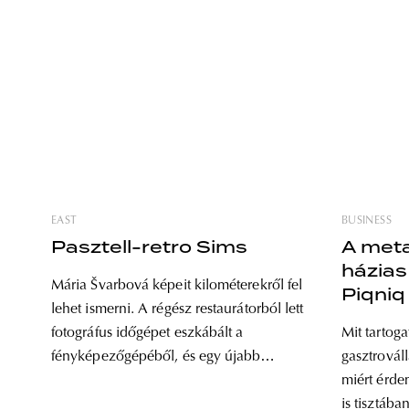
EAST
BUSINESS
Pasztell-retro Sims
A met
házias 
Mária Švarbová képeit kilométerekről fel
Piqniq
lehet ismerni. A régész restaurátorból lett
fotográfus időgépet eszkábált a
Mit tartog
fényképezőgépéből, és egy újabb
gasztrovál
kanyarra vitt el minket. Sebestyén László
miért érde
fotográfus írása Képeiben elmerülve
is tisztáb