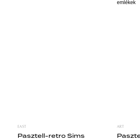
használja egy tágabb értelemben vett
világba ka
magasabb cél érdekében. Modern és
amelyben m
meghökkentő rendszerében helyére
Fotói rend
kerülnek a színek, formák, textúrák és
valóságosa
EAST
ART
Pasztell-retro Sims
Paszte