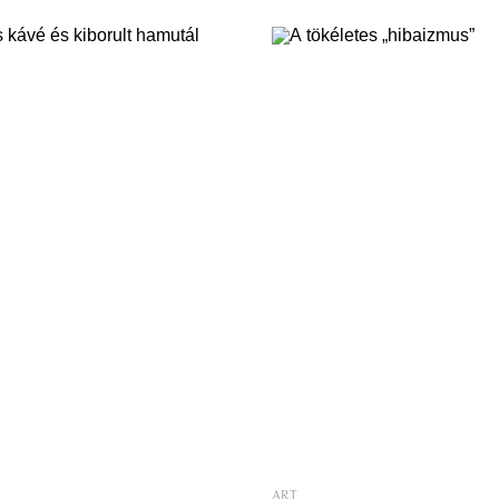
to”, „gépi tanulás” vagy „web
segítségével készítsék el a terít
tehet egy munkáltató a
fogásait, a klasszikusoktól a
t, ha a kiégés veszélye
rendhagyókig. Hogyan fejlődj
És van-e élet az olajban úszó
egy gasztrovállalkozás a körn
ercsen és a nyolckincs-
Milyen „trükköket” vessünk b
úl,
szeretnénk megkedveltetni a
zöldségeket a kicsikkel? Ha
ART