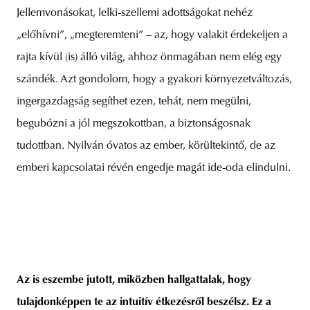
Jellemvonásokat, lelki-szellemi adottságokat nehéz
„előhívni”, „megteremteni” – az, hogy valakit érdekeljen a
rajta kívül (is) álló világ, ahhoz önmagában nem elég egy
szándék. Azt gondolom, hogy a gyakori környezetváltozás,
ingergazdagság segíthet ezen, tehát, nem megülni,
begubózni a jól megszokottban, a biztonságosnak
tudottban. Nyilván óvatos az ember, körültekintő, de az
emberi kapcsolatai révén engedje magát ide-oda elindulni.
Az is eszembe jutott, miközben hallgattalak, hogy
tulajdonképpen te az intuitív étkezésről beszélsz. Ez a