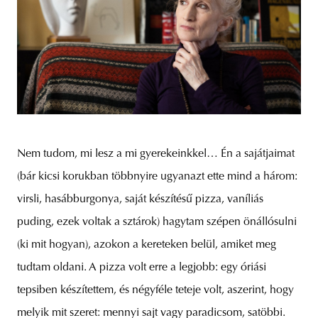
Nem tudom, mi lesz a mi gyerekeinkkel… Én a sajátjaimat
(bár kicsi korukban többnyire ugyanazt ette mind a három:
virsli, hasábburgonya, saját készítésű pizza, vaníliás
puding, ezek voltak a sztárok) hagytam szépen önállósulni
(ki mit hogyan), azokon a kereteken belül, amiket meg
tudtam oldani. A pizza volt erre a legjobb: egy óriási
tepsiben készítettem, és négyféle teteje volt, aszerint, hogy
melyik mit szeret: mennyi sajt vagy paradicsom, satöbbi.