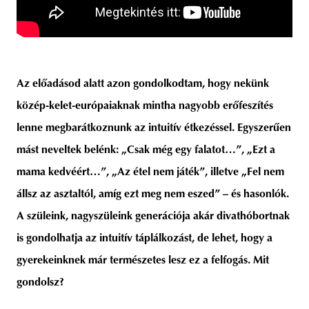
Az előadásod alatt azon gondolkodtam, hogy nekünk
közép-kelet-európaiaknak mintha nagyobb erőfeszítés
lenne megbarátkoznunk az intuitív étkezéssel. Egyszerűen
mást neveltek belénk: „Csak még egy falatot…”, „Ezt a
mama kedvéért…”, „Az étel nem játék”, illetve „Fel nem
állsz az asztaltól, amíg ezt meg nem eszed” – és hasonlók.
A szüleink, nagyszüleink generációja akár divathóbortnak
is gondolhatja az intuitív táplálkozást, de lehet, hogy a
gyerekeinknek már természetes lesz ez a felfogás. Mit
gondolsz?