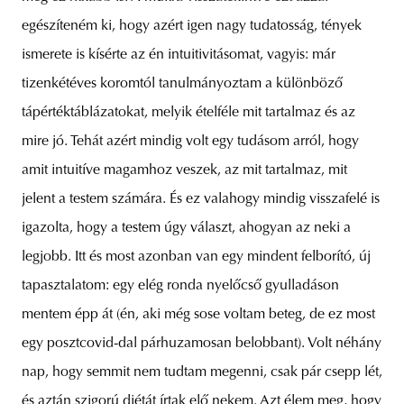
egészíteném ki, hogy azért igen nagy tudatosság, tények
ismerete is kísérte az én intuitivitásomat, vagyis: már
tizenkétéves koromtól tanulmányoztam a különböző
tápértéktáblázatokat, melyik ételféle mit tartalmaz és az
mire jó. Tehát azért mindig volt egy tudásom arról, hogy
amit intuitíve magamhoz veszek, az mit tartalmaz, mit
jelent a testem számára. És ez valahogy mindig visszafelé is
igazolta, hogy a testem úgy választ, ahogyan az neki a
legjobb. Itt és most azonban van egy mindent felborító, új
tapasztalatom: egy elég ronda nyelőcső gyulladáson
mentem épp át (én, aki még sose voltam beteg, de ez most
egy posztcovid-dal párhuzamosan belobbant). Volt néhány
nap, hogy semmit nem tudtam megenni, csak pár csepp lét,
és aztán szigorú diétát írtak elő nekem. Azt élem meg, hogy