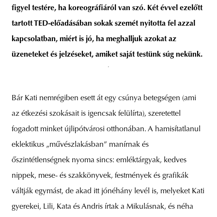
figyel testére, ha koreográfiáról van szó. Két évvel ezelőtt
tartott TED-előadásában sokak szemét nyitotta fel azzal
kapcsolatban, miért is jó, ha meghalljuk azokat az
unity
budapest
poland
branding
üzeneteket és jelzéseket, amiket saját testünk súg nekünk.
Bár Kati nemrégiben esett át egy csúnya betegségen (ami
az étkezési szokásait is igencsak felülírta), szeretettel
fogadott minket újlipótvárosi otthonában. A hamisítatlanul
eklektikus „művészlakásban” manírnak és
őszintétlenségnek nyoma sincs: emléktárgyak, kedves
nippek, mese- és szakkönyvek, festmények és grafikák
váltják egymást, de akad itt jónéhány levél is, melyeket Kati
gyerekei, Lili, Kata és Andris írtak a Mikulásnak, és néha