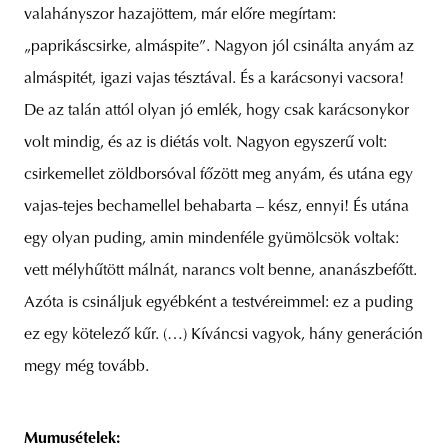
valahányszor hazajöttem, már előre megírtam:
„paprikáscsirke, almáspite”. Nagyon jól csinálta anyám az
almáspitét, igazi vajas tésztával. És a karácsonyi vacsora!
De az talán attól olyan jó emlék, hogy csak karácsonykor
volt mindig, és az is diétás volt. Nagyon egyszerű volt:
csirkemellet zöldborsóval főzött meg anyám, és utána egy
vajas-tejes bechamellel behabarta – kész, ennyi! És utána
egy olyan puding, amin mindenféle gyümölcsök voltak:
vett mélyhűtött málnát, narancs volt benne, ananászbefőtt.
Azóta is csináljuk egyébként a testvéreimmel: ez a puding
ez egy kötelező kűr. (…) Kíváncsi vagyok, hány generáción
megy még tovább.
Mumusételek: