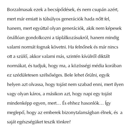
Borzalmasak ezek a becsípődések, és nem csupán azért,
mert már emiatt is túlsúlyos generációk hada nőtt fel,
hanem, mert egyúttal olyan generációk, akik nem képesek
önállóan gondolkozni a táplálkozásukról, hanem mindig
valami normát fognak követni. Ha felnőnek és már nincs
ott a szülő, akkor valami más, szintén kívülről diktált
normákat, és tudjuk, hogy ma, a közösségi média korában
ez szédületesen szélsőséges. Bele lehet őrülni, egyik
helyen azt olvassa, hogy tojást nem szabad enni, mert ilyen
vagy olyan káros, a másikon azt, hogy napi egy tojást
mindenképp egyen, mert… És ehhez hasonlók… Így
meglepő, hogy az emberek bizonytalanságban élnek, és a
saját egészségüket teszik tönkre?