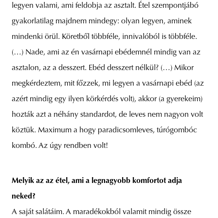
legyen valami, ami feldobja az asztalt. Étel szempontjábó
gyakorlatilag majdnem mindegy: olyan legyen, aminek
mindenki örül. Köretből többféle, innivalóból is többféle.
(…) Nade, ami az én vasárnapi ebédemnél mindig van az
asztalon, az a desszert. Ebéd desszert nélkül? (…) Mikor
megkérdeztem, mit főzzek, mi legyen a vasárnapi ebéd (az
azért mindig egy ilyen körkérdés volt), akkor (a gyerekeim)
hozták azt a néhány standardot, de leves nem nagyon volt
köztük. Maximum a hogy paradicsomleves, túrógombóc
kombó. Az úgy rendben volt!
Melyik az az étel, ami a legnagyobb komfortot adja
neked?
A saját salátáim. A maradékokból valamit mindig össze