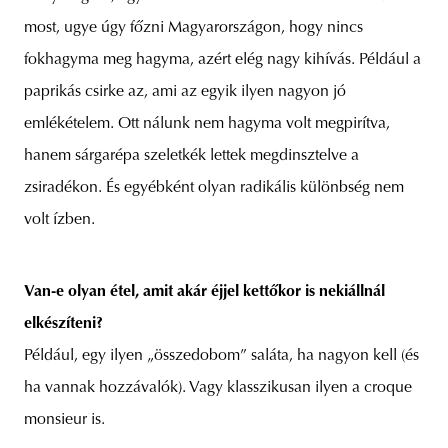
most, ugye úgy főzni Magyarországon, hogy nincs
fokhagyma meg hagyma, azért elég nagy kihívás. Például a
paprikás csirke az, ami az egyik ilyen nagyon jó
emlékételem. Ott nálunk nem hagyma volt megpirítva,
hanem sárgarépa szeletkék lettek megdinsztelve a
zsiradékon. És egyébként olyan radikális különbség nem
volt ízben.
Van-e olyan étel, amit akár éjjel kettőkor is nekiállnál
elkészíteni?
Például, egy ilyen „összedobom” saláta, ha nagyon kell (és
ha vannak hozzávalók). Vagy klasszikusan ilyen a croque
monsieur is.