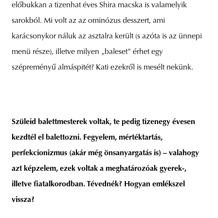
előbukkan a tizenhat éves Shira macska is valamelyik
sarokból. Mi volt az az ominózus desszert, ami
karácsonykor náluk az asztalra került (s azóta is az ünnepi
menü része), illetve milyen „baleset” érhet egy
szépreményű almáspitét? Kati ezekről is mesélt nekünk.
Szüleid balettmesterek voltak, te pedig tizenegy évesen
kezdtél el balettozni. Fegyelem, mértéktartás,
perfekcionizmus (akár még önsanyargatás is) – valahogy
azt képzelem, ezek voltak a meghatározóak gyerek-,
illetve fiatalkorodban. Tévednék? Hogyan emlékszel
vissza?