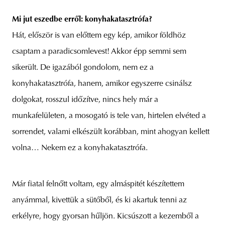
Mi jut eszedbe erről: konyhakatasztrófa?
Hát, először is van előttem egy kép, amikor földhöz
csaptam a paradicsomlevest! Akkor épp semmi sem
sikerült. De igazából gondolom, nem ez a
konyhakatasztrófa, hanem, amikor egyszerre csinálsz
dolgokat, rosszul időzítve, nincs hely már a
munkafelületen, a mosogató is tele van, hirtelen elvéted a
sorrendet, valami elkészült korábban, mint ahogyan kellett
volna… Nekem ez a konyhakatasztrófa.
Már fiatal felnőtt voltam, egy almáspitét készítettem
anyámmal, kivettük a sütőből, és ki akartuk tenni az
erkélyre, hogy gyorsan hűljön. Kicsúszott a kezemből a