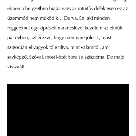
ebben a helyzetben hiába vagyok intuitív, defektesen ez az
üzemmód nem működik… Durva. Én, aki minden
reggelemet egy kipréselt narancslével kezdtem az elmúlt
pár évben, azt érezve, hogy mennyire jólesik, most
szigorúan el vagyok tőle tiltva, mint valamitől, ami
savképző. Szóval, most kicsit borult a szisztéma. De majd
visszaáll…