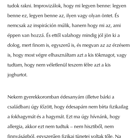
tudok rakni. Improvizálok, hogy mi legyen benne: legyen
benne ez, legyen benne az, ilyen vagy olyan öntet. És
nemcsak az inspiráción múlik, hanem hogy mi az, ami
éppen van hozzá. És ettől valahogy mindig jól jön ki a
dolog, mert finom is, egyszerű is, és megvan az az érzésem
is, hogy most végre elhasználtam azt a kis tökmagot, vagy
tudtam, hogy nem véletlenül teszem félre azt a kis
joghurtot.
Nekem gyerekkoromban édesanyám (illetve bárki a
családban) úgy főzött, hogy édesapám nem bírta fizikailag
a fokhagymát és a hagymát. Ezt ma úgy hívnánk, hogy
allergia, akkor ezt nem tudtuk – nem hisztiből, nem
finnyáságból, egyszerűen fizikai tünetei voltak tőle. Na