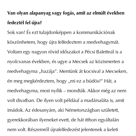
Van olyan alapanyag vagy fogás, amit az elmúlt években
fedeztél fel újra?
Sok van! És ezt tulajdonképpen a kommunikációnak
köszönhetem, hogy újra felfedeztem a medvehagymát.
Voltam egy nagyon rövid időszakot a Pécsi Balettnál is a
nyolcvanas években, és ugye a Mecsek az közismerten a
medvehagyma „hazája”. Mentünk át kocsival a Mecseken,
én meg megkérdeztem, hogy „mi ez a büdös?” Hát, a
medvehagyma, most nyílik – mondták. Akkor még az nem
volt divatban. De ilyen volt például a madársaláta is, amit
imádok. Az édesanyám, aki Németországban született,
gyerekkorában ilyeneket evett, de hát itthon egyáltalán
nem volt. Részemről újrafelfedezést jelentenek a keleti