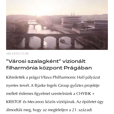
ARCHITECTURE
"Városi szalagként" vizionált
filharmónia központ Prágában
Kihirdették a prágai Vltava Philharmonic Hall pályázat
nyertes tervét. A Bjarke Ingels Group győztes projektje
mellett érdemes figyelmet szentelnünk a CHYBIK +
KRISTOF és Mecanoo közös víziójának. Az épületet úgy
álmodták meg, hogy az megfeleljen a 21. századi