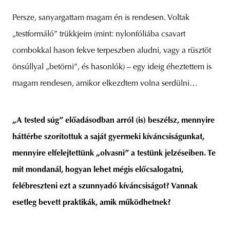
Persze, sanyargattam magam én is rendesen. Voltak
„testformáló” trükkjeim (mint: nylonfóliába csavart
combokkal hason fekve terpeszben aludni, vagy a rüsztöt
önsúllyal „betörni”, és hasonlók) – egy ideig éheztettem is
magam rendesen, amikor elkezdtem volna serdülni…
„A tested súg” előadásodban arról (is) beszélsz, mennyire
háttérbe szorítottuk a saját gyermeki kíváncsiságunkat,
mennyire elfelejtettünk „olvasni” a testünk jelzéseiben. Te
mit mondanál, hogyan lehet mégis előcsalogatni,
felébreszteni ezt a szunnyadó kíváncsiságot? Vannak
esetleg bevett praktikák, amik működhetnek?