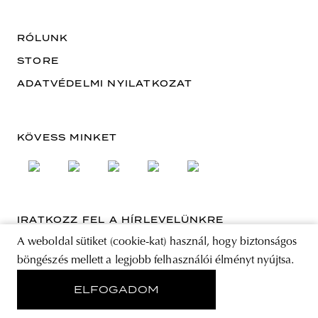
RÓLUNK
STORE
ADATVÉDELMI NYILATKOZAT
KÖVESS MINKET
IRATKOZZ FEL A HÍRLEVELÜNKRE
A weboldal sütiket (cookie-kat) használ, hogy biztonságos
EMAIL CÍM
böngészés mellett a legjobb felhasználói élményt nyújtsa.
A feliratkozással elfogadja az Általános Szerződési Feltételeket és kijelenti,
ELFOGADOM
hogy elolvasta az Adatvédelmi nyilatkozatot.