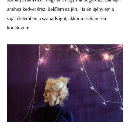
szabályoztam őket: hagytam, hogy mindegyik azt csinálja,
amihez kedvet érez. Belőlem ez jön. Ha én igénylem a
saját életemben a szabadságot, akkor máséban sem
korlátozom.