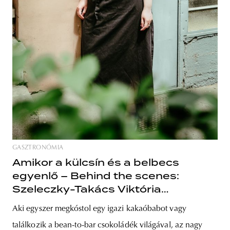
GASZTRONÓMIA
Amikor a külcsín és a belbecs
egyenlő – Behind the scenes:
Szeleczky-Takács Viktória
csokoládékészítő
Aki egyszer megkóstol egy igazi kakaóbabot vagy
találkozik a bean-to-bar csokoládék világával, az nagy