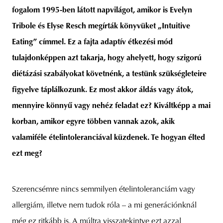
fogalom 1995-ben látott napvilágot, amikor is Evelyn
Tribole és Elyse Resch megírták könyvüket „Intuitive
Eating” címmel. Ez a fajta adaptív étkezési mód
tulajdonképpen azt takarja, hogy ahelyett, hogy szigorú
diétázási szabályokat követnénk, a testünk szükségleteire
figyelve táplálkozunk. Ez most akkor áldás vagy átok,
mennyire könnyű vagy nehéz feladat ez? Kiváltképp a mai
korban, amikor egyre többen vannak azok, akik
valamiféle ételintoleranciával küzdenek. Te hogyan élted
ezt meg?
Szerencsémre nincs semmilyen ételintoleranciám vagy
allergiám, illetve nem tudok róla – a mi generációnknál
még ez ritkább is. A múltra visszatekintve ezt azzal