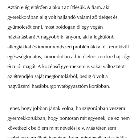
Aztán elég eltérően alakult az ízlésük. A fiam, aki
gyerekkorában alig volt hajlandó valami zöldséget és
gyümölcsöt enni, most boldogan él egy vegán
háztartásban! A nagyobbik lányom, aki a legkülönb
allergiákkal és immunrendszeri problémákkal él, rendkívül
egészségtudatos, kimondottan a bio élelmiszerekre hajt, így
érzi jól magát. A középső gyermekem is sokat változtatott
az étrendjén saját megfontolásból, pedig ő volt a
nagyüzemi hasábburgonyafogyasztóm korábban.
Lehet, hogy jobban jártak volna, ha szigorúbban veszem
gyermekkorukban, hogy pontosan mit egyenek, de ez nem
következik belőlem mint nevelési elv. Más téren sem