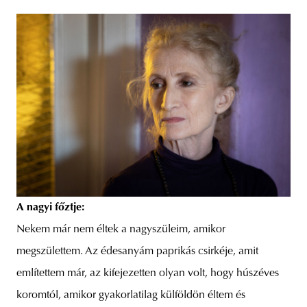
A nagyi főztje:
Nekem már nem éltek a nagyszüleim, amikor
megszülettem. Az édesanyám paprikás csirkéje, amit
említettem már, az kifejezetten olyan volt, hogy húszéves
koromtól, amikor gyakorlatilag külföldön éltem és