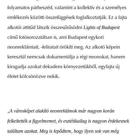
folyamatos párbeszéd, valamint a kollektív és a személyes
emlékezés közötti összefüggések foglalkoztatják. Ez a fajta
Lights of Budapest
alkotói attitűd látszik összesűrűsödni
című fotósorozatában is, ami Budapest egykori
neonreklámiait, -feliratait örökíti meg. Az alkotó képein
keresztül nemcsak dokumentálja a régi neonokat, hanem
kiragadja azokat dekadens környezetükből, egyfajta új
életet kölcsönözve nekik.
A városképet alakító neonreklámok már nagyon korán
„
felkeltették a figyelmemet, és esztétikailag is nagyon érdekesnek
találtam azokat. Meg is lepődtem, hogy ilyen sok van még