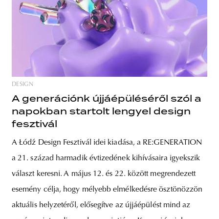
DESIGN
A generációnk újjáépüléséről szól a
napokban startolt lengyel design
fesztivál
A Łódź Design Fesztivál idei kiadása, a RE:GENERATION
a 21. század harmadik évtizedének kihívásaira igyekszik
választ keresni. A május 12. és 22. között megrendezett
esemény célja, hogy mélyebb elmélkedésre ösztönözzön
aktuális helyzetéről, elősegítve az újjáépülést mind az