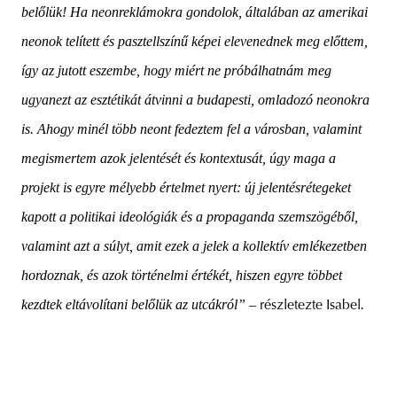
belőlük! Ha neonreklámokra gondolok, általában az amerikai
neonok telített és pasztellszínű képei elevenednek meg előttem,
így az jutott eszembe, hogy miért ne próbálhatnám meg
ugyanezt az esztétikát átvinni a budapesti, omladozó neonokra
is. Ahogy minél több neont fedeztem fel a városban, valamint
megismertem azok jelentését és kontextusát, úgy maga a
projekt is egyre mélyebb értelmet nyert: új jelentésrétegeket
kapott a politikai ideológiák és a propaganda szemszögéből,
valamint azt a súlyt, amit ezek a jelek a kollektív emlékezetben
hordoznak, és azok történelmi értékét, hiszen egyre többet
kezdtek eltávolítani belőlük az utcákról” –
.
részletezte Isabel