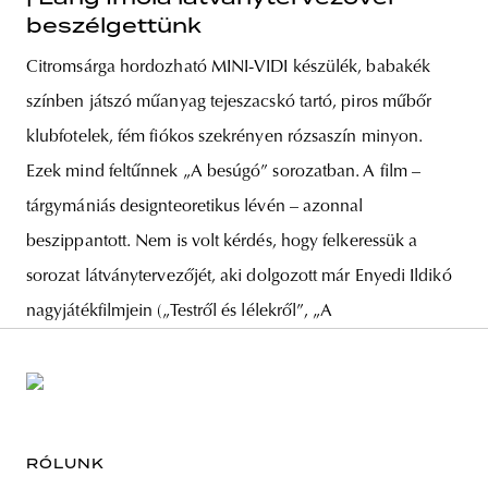
beszélgettünk
Citromsárga hordozható MINI-VIDI készülék, babakék
színben játszó műanyag tejeszacskó tartó, piros műbőr
klubfotelek, fém fiókos szekrényen rózsaszín minyon.
Ezek mind feltűnnek „A besúgó” sorozatban. A film –
tárgymániás designteoretikus lévén – azonnal
beszippantott. Nem is volt kérdés, hogy felkeressük a
sorozat látványtervezőjét, aki dolgozott már Enyedi Ildikó
nagyjátékfilmjein („Testről és lélekről”, „A
RÓLUNK