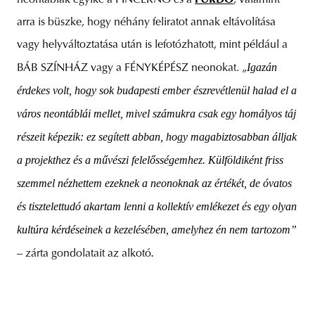
neontáblák egyike a PINCÉRNŐ és a
FÜRDŐ
, valamint
arra is büszke, hogy néhány feliratot annak eltávolítása
vagy helyváltoztatása után is lefotózhatott, mint például a
Igazán
BÁB SZÍNHÁZ vagy a FÉNYKÉPÉSZ neonokat. „
érdekes volt, hogy sok budapesti ember észrevétlenül halad el a
város neontáblái mellet, mivel számukra csak egy homályos táj
részeit képezik: ez segített abban, hogy magabiztosabban álljak
a projekthez és a művészi felelősségemhez. Külföldiként friss
szemmel nézhettem ezeknek a neonoknak az értékét, de óvatos
és tisztelettudó akartam lenni a kollektív emlékezet és egy olyan
kultúra kérdéseinek a kezelésében, amelyhez én nem tartozom”
–
.
zárta gondolatait az alkotó