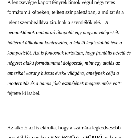
A lencsevégre kapott fényreklámok végül négyzetes
formátumú képeken, telített színpalettában, a múltat és a
„A
jelent szembeállítva tárulnak a szemlélők elé.
neonreklámok omladozó állapotát egy nagyon világoskék
háttérrel állítottam kontrasztba, a lehető legtisztábbá téve a
kompozíciót. Azt is fontosnak tartottam, hogy frontális nézetű és
négyzet alakú formátummal dolgozzak, mint egy utalás az
amerikai »arany húszas évek« világára, amelynek célja a
modernitás és a hamis jólét eszméjének megteremtése volt”
–
fejtette ki Isabel.
Az alkotó azt is elárulta, hogy a számára legkedvesebb