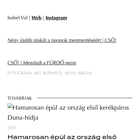
Isabel Val |
Web
|
Instagram
Négy újabb plakát a neonok megmentéséért | CSŐ!
CSŐ! | Megújult a FÜRDŐ neon
FOTOGRÁFIA
ART
BUDAPEST
NEON
REKLÁM
TOVÁBBIAK
EAST
Hamarosan épül az ország első