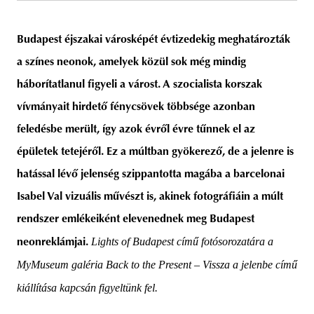
Budapest éjszakai városképét évtizedekig meghatározták
a színes neonok, amelyek közül sok még mindig
unity
budapest
poland
branding
háborítatlanul figyeli a várost. A szocialista korszak
vívmányait hirdető fénycsövek többsége azonban
feledésbe merült, így azok évről évre tűnnek el az
épületek tetejéről. Ez a múltban gyökerező, de a jelenre is
hatással lévő jelenség szippantotta magába a barcelonai
Isabel Val vizuális művészt is, akinek fotográfiáin a múlt
rendszer emlékeiként elevenednek meg Budapest
Lights of Budapest című fotósorozatára a
neonreklámjai.
MyMuseum galéria Back to the Present – Vissza a jelenbe című
kiállítása kapcsán figyeltünk fel.