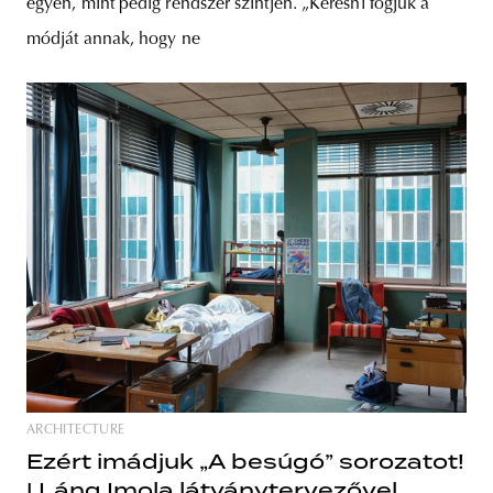
egyén, mint pedig rendszer szintjén. „Keresni fogjuk a
módját annak, hogy ne
ARCHITECTURE
Ezért imádjuk „A besúgó” sorozatot!
| Láng Imola látványtervezővel