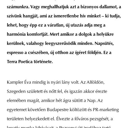
számunkra. Vagy meghallhatjuk azt a bizonyos dallamot, a
szívünk hangját, ami az ismeretlenbe hív minket – ki tudja,
lehet, hogy épp ez a váratlan, új utazás adja meg a
unity
budapest
poland
branding
harmónia komfortját. Mert amikor a dolgok a helyükre
kerülnek, valahogy leegyszerűsödik minden. Napsütés,
espresso a csészében, új otthon az ígéret földjén. Ez a
Terra Poetica története.
Kampler Éva mindig is nyári lány volt. Az Alföldön,
Szegeden született és nőtt fel, és igazán akkor érezte
elemében magát, amikor hét ágra sütött a Nap. Az
egyetemet követően Budapestre költözött és PR-marketing
területen helyezkedett el. Élvezte a főváros pezsgését, a