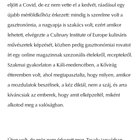
eljött a Covid, de ez nem vette el a kedvét, ráadásul egy
újabb mérföldkőhöz érkezett: mindig is szerelme volt a
gasztronómia, a nagyapja is szakács volt, ezért amikor
lehetett, elvégezte a Culinary Institute of Europe kulináris
művészetek képzését, közben pedig gasztronómiai rovatot
írt egy online magazinnak szezonális ételekről, receptekről.
Szakmai gyakorlaton a Káli-medencében, a Kővirág
étteremben volt, ahol megtapasztalta, hogy milyen, amikor
a mozdulatok beszélnek, a kéz diktál, nem a száj, és arra
kíváncsiak az emberek, hogy amit elképzeltél, miként
alkotod meg a valóságban.