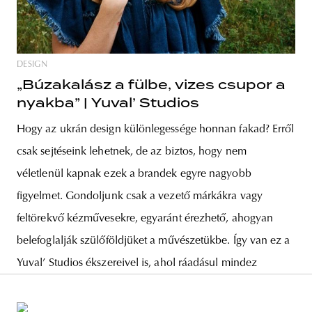
DESIGN
„Búzakalász a fülbe, vizes csupor a
nyakba” | Yuval’ Studios
Hogy az ukrán design különlegessége honnan fakad? Erről
csak sejtéseink lehetnek, de az biztos, hogy nem
véletlenül kapnak ezek a brandek egyre nagyobb
figyelmet. Gondoljunk csak a vezető márkákra vagy
feltörekvő kézművesekre, egyaránt érezhető, ahogyan
belefoglalják szülőföldjüket a művészetükbe. Így van ez a
Yuval’ Studios ékszereivel is, ahol ráadásul mindez