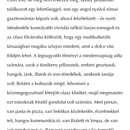
Úton volt, de még nem érkezett meg. Tavaly januárban
találkozott egy lehetőséggel, ami egy angol nyelvű római
gasztronómiai képzés volt, ahová felvételizett – és nyert.
Mindenféle komolyabb vívódás nélkül összecsomagolt és
az olasz fővárosba költözött, hogy egy multikulturális
társaságban magába szívjon mindent, amit a dolce vita
földjén lehet. A legnagyobb élményt a mindennapiság adta
számára, azok a tünékeny pillanatok, emberi gesztusok,
hangok, ízek, illatok és sors-töredékek, amiknek tanúja
volt. Belátni a kulisszák mögé, lebontani a
közmegegyezéssel létrejött olasz kliséket, majd megmutatni
ezt másoknak frissítő gondolat volt számára. Mert persze,
van pasta és pizza, van hektikus közlekedés, érzelmekkel
teli, hangos kommunikáció, van Bialetti és Vespa, de van