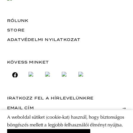
RÓLUNK
STORE
ADATVÉDELMI NYILATKOZAT
KÖVESS MINKET
IRATKOZZ FEL A HÍRLEVELÜNKRE
EMAIL CÍM
A weboldal sütiket (cookie-kat) használ, hogy biztonságos
A feliratkozással elfogadja az Általános Szerződési Feltételeket és kijelenti,
böngészés mellett a legjobb felhasználói élményt nyújtsa.
hogy elolvasta az Adatvédelmi nyilatkozatot.