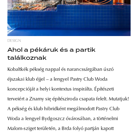
DESIGN
Ahol a pékáruk és a partik
találkoznak
Kobaltkék pékség nappal és narancssárgában úszó
éjszakai klub éjjel – a lengyel Pastry Club Woda
koncepcióját a helyi kontextus inspirálta. Építészeti
terveiért a Znamy się építésziroda csapata felelt. Mutatjuk!
A pékség és klub hibridként megálmodott Pastry Club
Woda a lengyel Bydgoszcz óvárosában, a történelmi
Malom-sziget területén, a Brda folyó partján kapott