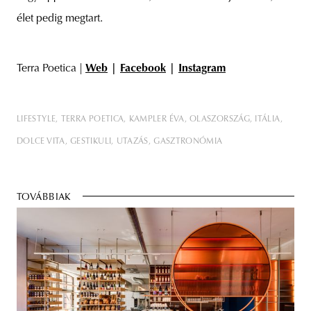
élet pedig megtart.
Terra Poetica |
Web
|
Facebook
|
Instagram
LIFESTYLE
TERRA POETICA
KAMPLER ÉVA
OLASZORSZÁG
ITÁLIA
DOLCE VITA
GESTIKULI
UTAZÁS
GASZTRONÓMIA
TOVÁBBIAK