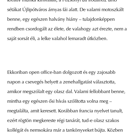
kreatív munka kihívásait, a Pozsonyi úti irodához tartó
sétákat Újlipótváros árnyas fái alatt. De valami motoszkált
benne, egy egészen halvány hiány – tulajdonképpen
rendben csordogált az élete, de valahogy azt érezte, nem a
saját sorsát éli, a lelke valahol lemaradt útközben.
Ekkoriban open office-ban dolgozott és egy zajosabb
napon a csevegés helyett a zenehallgatást választotta,
amikor megszólalt egy olasz dal. Valami fellobbant benne,
mintha egy egészen ősi hívás szólította volna meg –
megtalálta, amit keresett. Korábban francia nyelvet tanult,
ezért rögtön megkereste régi tanárát, tud-e olasz szakos
kollégát és nemsokára már a tankönyveket bújta. Közben