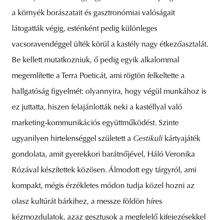
a környék borászatait és gasztronómiai valóságait
látogatták végig, esténként pedig különleges
vacsoravendéggel ülték körül a kastély nagy étkezőasztalát.
Be kellett mutatkozniuk, ő pedig egyik alkalommal
megemlítette a Terra Poeticát, ami rögtön felkeltette a
hallgatóság figyelmét: olyannyira, hogy végül munkához is
ez juttatta, hiszen felajánlották neki a kastéllyal való
marketing-kommunikációs együttműködést. Szinte
ugyanilyen hirtelenséggel született a
Gestikuli
kártyajáték
gondolata, amit gyerekkori barátnőjével, Háló Veronika
Rózával készítettek közösen. Álmodott egy tárgyról, ami
kompakt, mégis érzékletes módon tudja közel hozni az
olasz kultúrát bárkihez, a messze földön híres
kézmozdulatok, azaz gesztusok a megfelelő kifejezésekkel