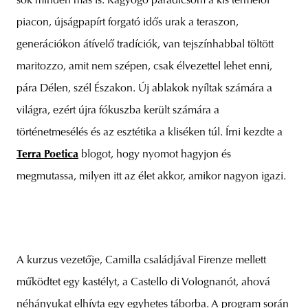
sok minden más is. Ragyogó paradicsom a kis termelői
piacon, újságpapírt forgató idős urak a teraszon,
generációkon átívelő tradíciók, van tejszínhabbal töltött
maritozzo, amit nem szépen, csak élvezettel lehet enni,
pára Délen, szél Északon. Új ablakok nyíltak számára a
világra, ezért újra fókuszba került számára a
történetmesélés és az esztétika a kliséken túl. Írni kezdte a
Terra Poetica
blogot, hogy nyomot hagyjon és
megmutassa, milyen itt az élet akkor, amikor nagyon igazi.
A kurzus vezetője, Camilla családjával Firenze mellett
működtet egy kastélyt, a Castello di Volognanót, ahová
néhányukat elhívta egy egyhetes táborba. A program során