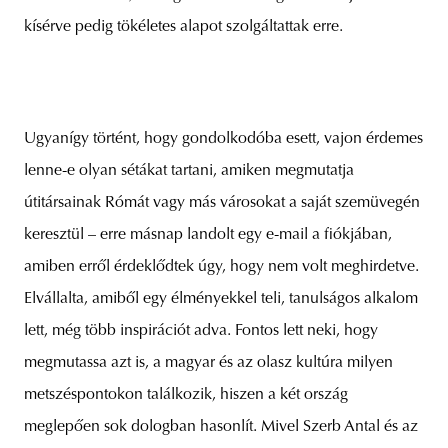
kísérve pedig tökéletes alapot szolgáltattak erre.
Ugyanígy történt, hogy gondolkodóba esett, vajon érdemes
lenne-e olyan sétákat tartani, amiken megmutatja
útitársainak Rómát vagy más városokat a saját szemüvegén
keresztül – erre másnap landolt egy e-mail a fiókjában,
amiben erről érdeklődtek úgy, hogy nem volt meghirdetve.
Elvállalta, amiből egy élményekkel teli, tanulságos alkalom
lett, még több inspirációt adva. Fontos lett neki, hogy
megmutassa azt is, a magyar és az olasz kultúra milyen
metszéspontokon találkozik, hiszen a két ország
meglepően sok dologban hasonlít. Mivel Szerb Antal és az