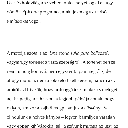
Utas és holdvilág a szívében fontos helyet foglal el, úgy
döntött, épít erre programot, amin jelenleg az utolsó
simításokat végzi.
A mottója azóta is az ‘
Una storia sulla pura bellezza
’,
vagyis ‘Egy történet a tiszta szépségről’. A történet persze
nem mindig könnyű, nem egyszer torpan meg ő is, de
ahogy mondja, nem a tökéletest kell keresni, hanem azt,
amiről azt hisszük, hogy boldoggá tesz minket és meleget
ad. Ez pedig, azt hiszem, a legjobb példája annak, hogy
milyen, amikor a zajból megpillantjuk az ösvényt és
elindulunk a helyes irányba – legyen bármilyen váratlan
vagy éppen kihívásokkal teli, a szívünk mutatja az utat, az