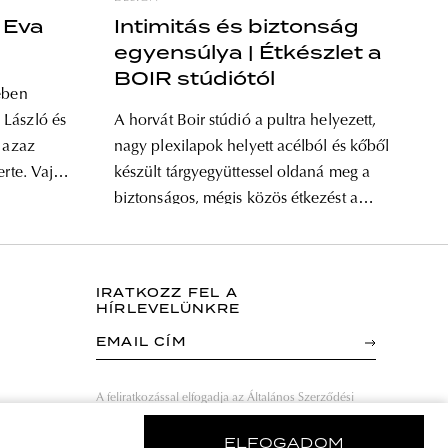
| Eva
Intimitás és biztonság
egyensúlya | Étkészlet a
BOIR stúdiótól
ében
 László és
A horvát Boir stúdió a pultra helyezett,
, azaz
nagy plexilapok helyett acélból és kőből
erte. Vajon
készült tárgyegyüttessel oldaná meg a
ő? A
biztonságos, mégis közös étkezést a
06-ban,
járványhelyzet idején. Itt van a New
az
Normal, vagyis az új normális étkészlet.
n
A Boir stúdió különböző ételdesign-
IRATKOZZ FEL A
át legtöbb
koncepciókkal kísérletezik – két
HÍRLEVELÜNKRE
zán
alapítója Vlatka Leskovar-Zidar
EMAIL CÍM
terméktervező és Ivan Zidar, aki
A feliratkozással elfogadja az Általános Szerződési
Feltételeket és kijelenti, hogy elolvasta az Adatvédelmi
nyilatkozatot.
ELFOGADOM