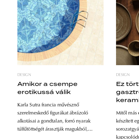
DESIGN
DESIGN
Amikor a csempe
Ez tör
erotikussá válik
gasztr
keramik
Karla Sutra francia művésznő
az Aur
szerelmeskedő figurákat ábrázoló
Mitől más 
alkotásai a gondtalan, forró nyarak
készített e
túlfűtöttségét árasztják magukból,
sorozatgyá
egyszerre zavarba ejtőek és
kapcsolód