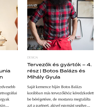
DESIGN
Tervezők és gyártók – 4.
unia
rész | Botos Balázs és
an
Mihály Gyula
kedvesebb
Saját kemence híján Botos Balázs
etnográfiai
korábban más tervezőkhöz kéredzkedett
tárgyak
be bérégetésre, de mostanra megtalálta
krán
azt a partnert, akivel egymást segítve