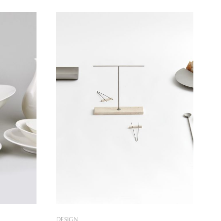
 alapítók,
folyhat a közös munka. Ő Mihály Gyula
avryliuk
szilikátipari tervezőművész, és az ő nem
erjúnk után
mindennapi műhelye, ahol az
juk és az
öntőformák mellett sok más kincs is
ok
akad. Lássuk! Bár a „Tervezők és
 kerámiák
gyártók”
DESIGN