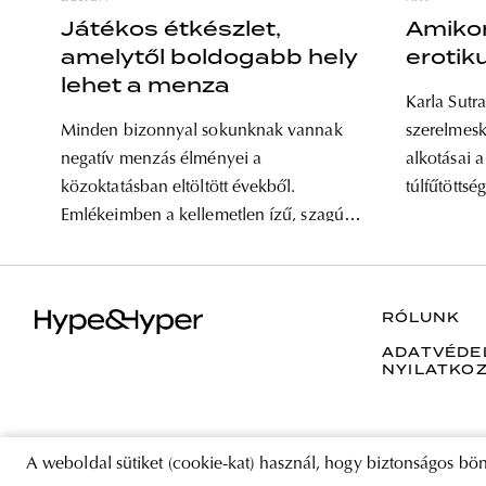
Játékos étkészlet,
Amiko
amelytől boldogabb hely
erotik
lehet a menza
Karla Sutr
Minden bizonnyal sokunknak vannak
szerelmesk
negatív menzás élményei a
alkotásai 
közoktatásban eltöltött évekből.
túlfűtöttsé
Emlékeimben a kellemetlen ízű, szagú
egyszerre 
és látványú fogások lehangoló
felszabadít
környezettel párosulnak: karcos és
világ külö
ragacsos barna műanyagtálcák, rideg
Tokióban, 
RÓLUNK
étkészletek, és a tanítónők „Ne játssz az
is találkozhatunk. Kar
ADATVÉDE
étellel!” típusú felszólításai villannak be.
Párizsban s
NYILATKO
Sinkovits Zsuzsanna gyermekétkeztetési
Franciaors
tárgycsaládja a tárgykultúra felől nyújt
visszatért 
reformjavaslatot menzáknak,
divattervez
A weboldal sütiket (cookie-kat) használ, hogy biztonságos bön