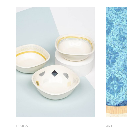
felszabadítóak. Street art csempéivel a
tárgyakhoz
világ különböző pontjain, Párizsban,
kinek a mu
Tokióban, Firenzében és Lisszabonban
végén debü
is találkozhatunk. Karla igazi utazó:
Máté közös
Párizsban született, majd Dél-
melynek ap
Franciaországban tanult, később
a keramiku
visszatért a francia fővárosba
gasztronó
divattervezést tanulni, amit
DESIGN
ART