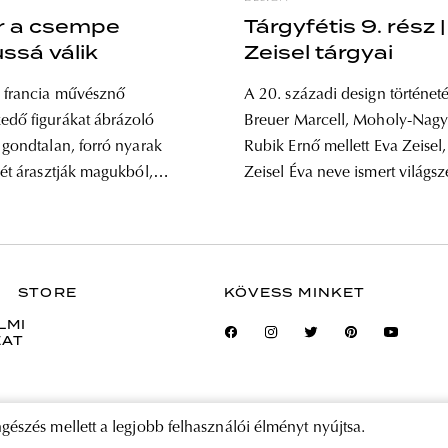
r a csempe
Tárgyfétis 9. rész 
ussá válik
Zeisel tárgyai
a francia művésznő
A 20. századi design történet
edő figurákat ábrázoló
Breuer Marcell, Moholy-Nagy
a gondtalan, forró nyarak
Rubik Ernő mellett Eva Zeisel
gét árasztják magukból,
Zeisel Éva neve ismert világsz
zavarba ejtőek és
itthon tudjuk, hogy ki is volt 
óak. Street art csempéivel a
Stricker Éva Amália néven 19
nböző pontjain, Párizsban,
Budapesten született tervező 
Firenzében és Lisszabonban
Amerikai Egyesült Államokba
STORE
KÖVESS MINKET
la igazi utazó:
kiteljesedő, hosszú pályafutás
LMI
zületett, majd Dél-
monográfusa kalandos életraj
ZAT
zágban tanult, később
keresztül
a francia fővárosba
ést tanulni, amit
gészés mellett a legjobb felhasználói élményt nyújtsa.