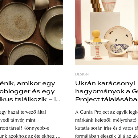
DESIGN
ténik, amikor egy
Ukrán karácsonyi
oblogger és egy
hagyományok a G
us találkozik – itt
Project tálalásáb
ōrae kollekció
egy hazai tervező által
A Gunia Project az egyik leg
gyedi tányér, mint
márkánk keletről: mélyreható 
rtott társai? Könnyebb-e
kutatás során friss és divatos 
unk azokhoz az ételekhez és
formájában élesztik újjá az u