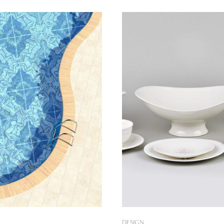
, melyekről tudjuk, hogy
kézműves hagyományokat. Az
nkája van benne? Tavaly év
Natasha Kamenska és Maria G
tált Kárai Dávid és Kovács
vízióját bemutató korábbi int
 kerámiakollekciója,
most az idei ünnepi kollekció
ropóján a gasztroblogger és
ukrán karácsonyi hagyomány
s bevezetett minket a helyi
kerülnek terítékre. Az új
mia
DESIGN