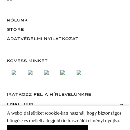
RÓLUNK
STORE
ADATVÉDELMI NYILATKOZAT
KÖVESS MINKET
IRATKOZZ FEL A HÍRLEVELÜNKRE
EMAIL CÍM
A weboldal sütiket (cookie-kat) használ, hogy biztonságos
A feliratkozással elfogadja az Általános Szerződési Feltételeket és kijelenti,
böngészés mellett a legjobb felhasználói élményt nyújtsa.
hogy elolvasta az Adatvédelmi nyilatkozatot.