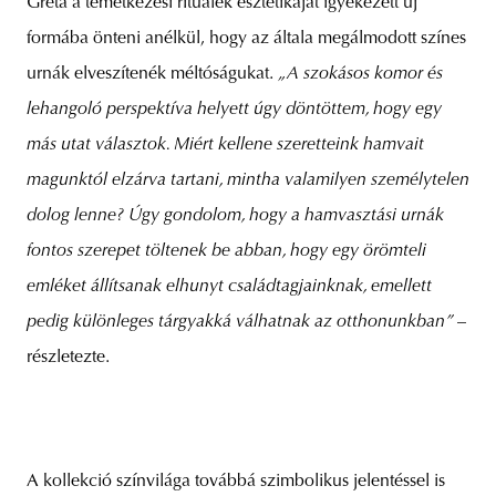
Gréta a temetkezési rituálék esztétikáját igyekezett új
formába önteni anélkül, hogy az általa megálmodott színes
urnák elveszítenék méltóságukat.
„A szokásos komor és
lehangoló perspektíva helyett úgy döntöttem, hogy egy
más utat választok. Miért kellene szeretteink hamvait
magunktól elzárva tartani, mintha valamilyen személytelen
dolog lenne? Úgy gondolom, hogy a hamvasztási urnák
fontos szerepet töltenek be abban, hogy egy örömteli
emléket állítsanak elhunyt családtagjainknak, emellett
pedig különleges tárgyakká válhatnak az otthonunkban”
–
részletezte.
A kollekció színvilága továbbá szimbolikus jelentéssel is