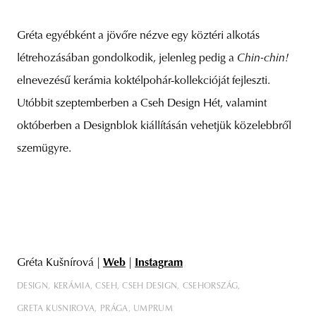
Gréta egyébként a jövőre nézve egy köztéri alkotás
létrehozásában gondolkodik, jelenleg pedig a
Chin-chin!
elnevezésű kerámia koktélpohár-kollekcióját fejleszti.
Utóbbit szeptemberben a Cseh Design Hét, valamint
októberben a Designblok kiállításán vehetjük közelebbről
szemügyre.
Gréta Kušnírová |
Web
|
Instagram
DESIGN
KERÁMIA
CSEH
CSEH DESIGN
CSEHORSZÁG
GRETA KUSNIROVA
PRÁGA
UMPRUM