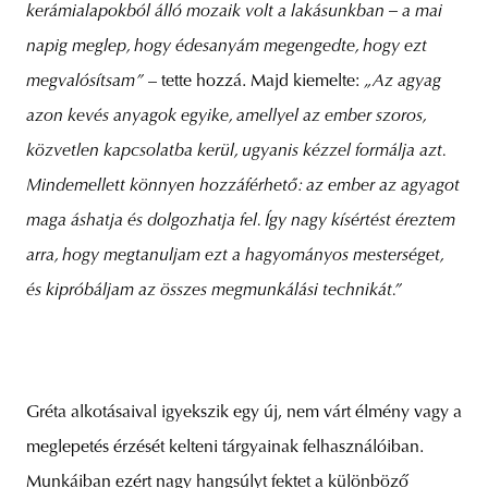
kerámialapokból álló mozaik volt a lakásunkban – a mai
napig meglep, hogy édesanyám megengedte, hogy ezt
megvalósítsam”
– tette hozzá. Majd kiemelte:
„Az agyag
azon kevés anyagok egyike, amellyel az ember szoros,
közvetlen kapcsolatba kerül, ugyanis kézzel formálja azt.
Mindemellett könnyen hozzáférhető: az ember az agyagot
maga áshatja és dolgozhatja fel. Így nagy kísértést éreztem
arra, hogy megtanuljam ezt a hagyományos mesterséget,
és kipróbáljam az összes megmunkálási technikát.”
Gréta alkotásaival igyekszik egy új, nem várt élmény vagy a
meglepetés érzését kelteni tárgyainak felhasználóiban.
Munkáiban ezért nagy hangsúlyt fektet a különböző