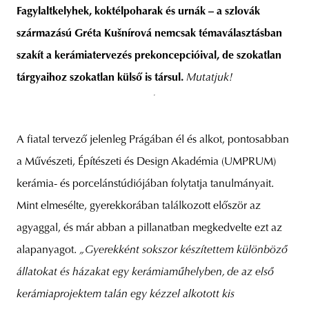
Fagylaltkelyhek, koktélpoharak és urnák – a szlovák
származású Gréta Kušnírová nemcsak témaválasztásban
szakít a kerámiatervezés prekoncepcióival, de szokatlan
unity
budapest
poland
branding
tárgyaihoz szokatlan külső is társul.
Mutatjuk!
A fiatal tervező jelenleg Prágában él és alkot, pontosabban
a Művészeti, Építészeti és Design Akadémia (UMPRUM)
kerámia- és porcelánstúdiójában folytatja tanulmányait.
Mint elmesélte, gyerekkorában találkozott először az
agyaggal, és már abban a pillanatban megkedvelte ezt az
alapanyagot.
„Gyerekként sokszor készítettem különböző
állatokat és házakat egy kerámiaműhelyben, de az első
kerámiaprojektem talán egy kézzel alkotott kis