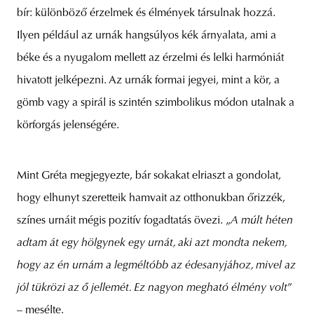
bír: különböző érzelmek és élmények társulnak hozzá.
Ilyen például az urnák hangsúlyos kék árnyalata, ami a
béke és a nyugalom mellett az érzelmi és lelki harmóniát
hivatott jelképezni. Az urnák formai jegyei, mint a kör, a
gömb vagy a spirál is szintén szimbolikus módon utalnak a
körforgás jelenségére.
Mint Gréta megjegyezte, bár sokakat elriaszt a gondolat,
hogy elhunyt szeretteik hamvait az otthonukban őrizzék,
színes urnáit mégis pozitív fogadtatás övezi. „
A múlt héten
adtam át egy hölgynek egy urnát, aki azt mondta nekem,
hogy az én urnám a legméltóbb az édesanyjához, mivel az
jól tükrözi az ő jellemét. Ez nagyon megható élmény volt
”
– mesélte.