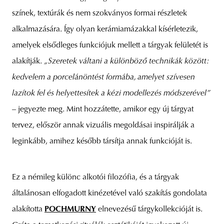
színek, textúrák és nem szokványos formai részletek
alkalmazására. Így olyan kerámiamázakkal kísérletezik,
amelyek elsődleges funkciójuk mellett a tárgyak felületét is
alakítják.
„Szeretek váltani a különböző technikák között:
kedvelem a porcelánöntést formába, amelyet szívesen
lazítok fel és helyettesítek a kézi modellezés módszerével”
– jegyezte meg. Mint hozzátette, amikor egy új tárgyat
tervez, először annak vizuális megoldásai inspirálják a
leginkább, amihez később társítja annak funkcióját is.
Ez a némileg különc alkotói filozófia, és a tárgyak
általánosan elfogadott kinézetével való szakítás gondolata
alakította
POCHMURNY
elnevezésű tárgykollekcióját is.