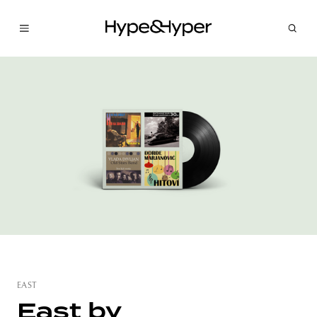
EAST
East by