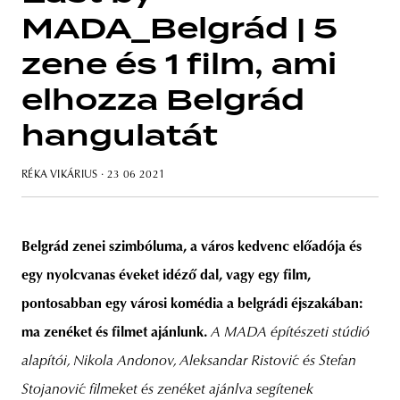
MADA_Belgrád | 5
zene és 1 film, ami
elhozza Belgrád
unity
budapest
poland
branding
hangulatát
RÉKA VIKÁRIUS
· 23 06 2021
Belgrád zenei szimbóluma, a város kedvenc előadója és
egy nyolcvanas éveket idéző dal, vagy egy film,
pontosabban egy városi komédia a belgrádi éjszakában:
ma zenéket és filmet ajánlunk.
A MADA építészeti stúdió
alapítói, Nikola Andonov, Aleksandar Ristović és Stefan
Stojanović filmeket és zenéket ajánlva segítenek