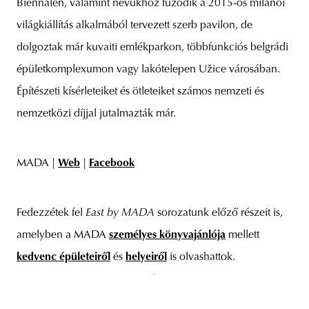
Biennálén, valamint nevükhöz fűződik a 2015-ös milánói
világkiállítás alkalmából tervezett szerb pavilon, de
dolgoztak már kuvaiti emlékparkon, többfunkciós belgrádi
épületkomplexumon vagy lakótelepen Užice városában.
Építészeti kísérleteiket és ötleteiket számos nemzeti és
nemzetközi díjjal jutalmazták már.
MADA |
Web
|
Facebook
Fedezzétek fel
East by
MADA
sorozatunk előző részeit is,
amelyben a MADA
személyes könyvajánlója
mellett
kedvenc épületeiről
és
helyeiről
is olvashattok.