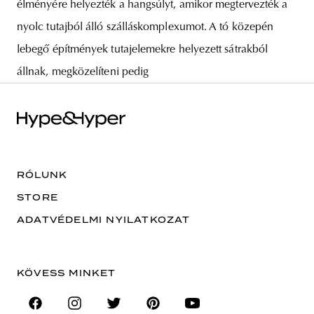
élményére helyezték a hangsúlyt, amikor megtervezték a
nyolc tutajból álló szálláskomplexumot. A tó közepén
lebegő építmények tutajelemekre helyezett sátrakból
állnak, megközelíteni pedig
RÓLUNK
STORE
ADATVÉDELMI NYILATKOZAT
KÖVESS MINKET