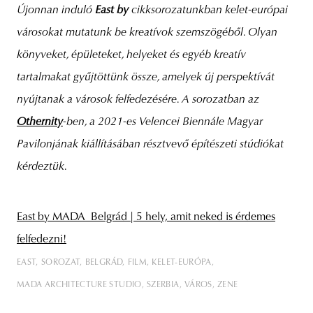
Újonnan induló
East by
cikksorozatunkban kelet-európai
városokat mutatunk be kreatívok szemszögéből. Olyan
könyveket, épületeket, helyeket és egyéb kreatív
tartalmakat gyűjtöttünk össze, amelyek új perspektívát
nyújtanak a városok felfedezésére.
A sorozatban az
Othernity
-ben, a 2021-es Velencei Biennále Magyar
Pavilonjának kiállításában résztvevő építészeti stúdiókat
kérdeztük.
East by MADA_Belgrád | 5 hely, amit neked is érdemes
felfedezni!
EAST
SOROZAT
BELGRÁD
FILM
KELET-EURÓPA
MADA ARCHITECTURE STUDIO
SZERBIA
VÁROS
ZENE