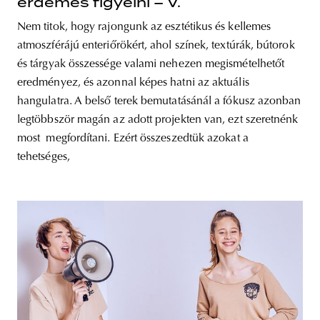
érdemes figyelni – V.
Nem titok, hogy rajongunk az esztétikus és kellemes
atmoszférájú enteriőrökért, ahol színek, textúrák, bútorok
és tárgyak összessége valami nehezen megismételhetőt
eredményez, és azonnal képes hatni az aktuális
hangulatra. A belső terek bemutatásánál a fókusz azonban
legtöbbször magán az adott projekten van, ezt szeretnénk
most megfordítani. Ezért összeszedtük azokat a
tehetséges,