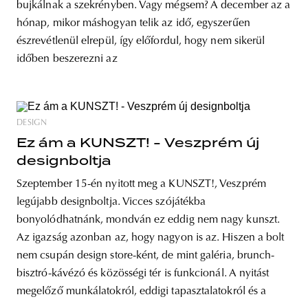
bujkálnak a szekrényben. Vagy mégsem? A december az a
hónap, mikor máshogyan telik az idő, egyszerűen
észrevétlenül elrepül, így előfordul, hogy nem sikerül
időben beszerezni az
DESIGN
Ez ám a KUNSZT! - Veszprém új
designboltja
Szeptember 15-én nyitott meg a KUNSZT!, Veszprém
legújabb designboltja. Vicces szójátékba
bonyolódhatnánk, mondván ez eddig nem nagy kunszt.
Az igazság azonban az, hogy nagyon is az. Hiszen a bolt
nem csupán design store-ként, de mint galéria, brunch-
bisztró-kávézó és közösségi tér is funkcionál. A nyitást
megelőző munkálatokról, eddigi tapasztalatokról és a