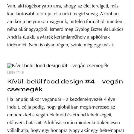
kerámiakészítők
Van, aki fogékonyabb arra, ahogy az élet terelgeti, más
kacifántosabb úton jut el a neki megírt sorsig. Azonban
amikor a helyünkön vagyunk, hirtelen formát ölt minden –
néha akár agyagból. Ismerd meg Gyalog Eszter és Lukács
András (Luki), a Marēk kerámiaműhely alapítóinak
történetét. Nem is olyan régen, szinte még egy másik
LIFESTYLE
Kívül-belül food design #4 – vegán
csemegék
Ha január, akkor veganuár – a kezdeményezés 4 éve
indult, célja pedig, hogy globálisan megismertesse az
emberekkel a vegán életmód és étrend lehetőségeit,
előnyeit, hatásait. A kihívás során mindenki önkéntesen
vállalhatja, hogy egy hónapra (vagy akár egy hétre/napra)