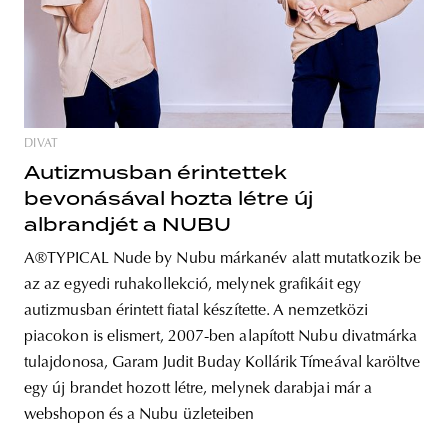
DIVAT
Autizmusban érintettek
bevonásával hozta létre új
albrandjét a NUBU
A®TYPICAL Nude by Nubu márkanév alatt mutatkozik be
az az egyedi ruhakollekció, melynek grafikáit egy
autizmusban érintett fiatal készítette. A nemzetközi
piacokon is elismert, 2007-ben alapított Nubu divatmárka
tulajdonosa, Garam Judit Buday Kollárik Tímeával karöltve
egy új brandet hozott létre, melynek darabjai már a
webshopon és a Nubu üzleteiben