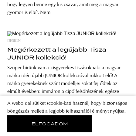
hogy legyen benne egy kis csavar, amit még a magyar
gyomor is elbír. Nem
DESIGN
Megérkezett a legújabb Tisza
JUNIOR kollekció!
Szuper hírünk van a kisgyerekes tiszásoknak: a magyar
márka idén újabb JUNIOR kollekcióval rukkolt elő! A
márka gyerekeknek szánt modelljei sokat fejlődtek az
elmúlt években: immáron a cipő felsőrészének egésze
bőrből készül, az orralkatrész pedig cordura borítást
A weboldal sütiket (cookie-kat) használ, hogy biztonságos
kapott, hogy bírja a játszótéri kiképzést. A felnőtt
böngészés mellett a legjobb felhasználói élményt nyújtsa.
modellekhez hasonlóan hímzett saroktükrökkel és
ELFOGADOM