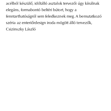
acélból készülő, időtálló asztalok tervezői úgy kínálnak
elegáns, formabontó beltéri bútort, hogy a
fenntarthatóságról sem feledkeznek meg. A bemutatkozó
széria az enteriőrdesign iroda mögött álló tervezők,
unity
budapest
poland
branding
Csizinszky László