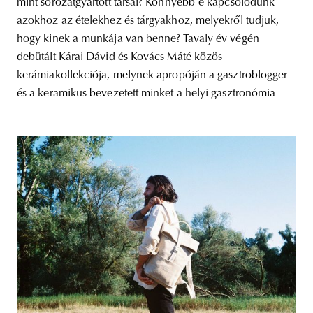
mint sorozatgyártott társai? Könnyebb-e kapcsolódunk
azokhoz az ételekhez és tárgyakhoz, melyekről tudjuk,
hogy kinek a munkája van benne? Tavaly év végén
debütált Kárai Dávid és Kovács Máté közös
kerámiakollekciója, melynek apropóján a gasztroblogger
és a keramikus bevezetett minket a helyi gasztronómia