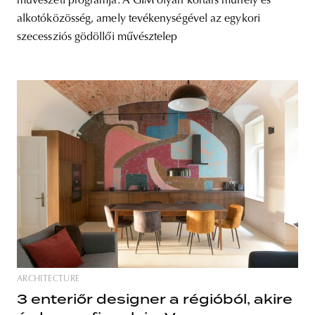
művészeti programja. A GIM olyan kortárs műhely és
alkotóközösség, amely tevékenységével az egykori
szecessziós gödöllői művésztelep
ARCHITECTURE
3 enteriőr designer a régióból, akire