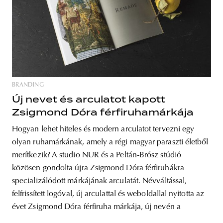
BRANDING
Új nevet és arculatot kapott
Zsigmond Dóra férfiruhamárkája
Hogyan lehet hiteles és modern arculatot tervezni egy
olyan ruhamárkának, amely a régi magyar paraszti életből
merítkezik? A studio NUR és a Peltán-Brósz stúdió
közösen gondolta újra Zsigmond Dóra férfiruhákra
specializálódott márkájának arculatát. Névváltással,
felfrissített logóval, új arculattal és weboldallal nyitotta az
évet Zsigmond Dóra férfiruha márkája, új nevén a