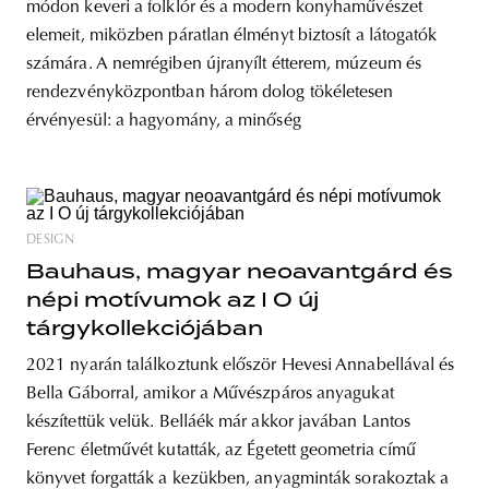
módon keveri a folklór és a modern konyhaművészet
elemeit, miközben páratlan élményt biztosít a látogatók
számára. A nemrégiben újranyílt étterem, múzeum és
rendezvényközpontban három dolog tökéletesen
érvényesül: a hagyomány, a minőség
DESIGN
Bauhaus, magyar neoavantgárd és
népi motívumok az I O új
tárgykollekciójában
2021 nyarán találkoztunk először Hevesi Annabellával és
Bella Gáborral, amikor a Művészpáros anyagukat
készítettük velük. Belláék már akkor javában Lantos
Ferenc életművét kutatták, az Égetett geometria című
könyvet forgatták a kezükben, anyagminták sorakoztak a