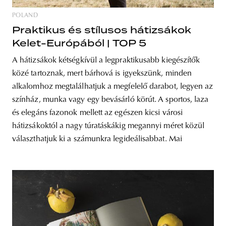
POLAND
Praktikus és stílusos hátizsákok
Kelet-Európából | TOP 5
A hátizsákok kétségkívül a legpraktikusabb kiegészítők
közé tartoznak, mert bárhová is igyekszünk, minden
alkalomhoz megtalálhatjuk a megfelelő darabot, legyen az
színház, munka vagy egy bevásárló körút. A sportos, laza
és elegáns fazonok mellett az egészen kicsi városi
hátizsákoktól a nagy túratáskákig megannyi méret közül
választhatjuk ki a számunkra legideálisabbat. Mai