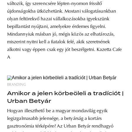
változik, így szerencsére lépten-nyomon frissítő
újdonságokba ütközhetünk. Mostani válogatásunkban
olyan feltörekvő hazai vállalkozásokba igyekszünk
bepillantást nyújtani, amelyekre érdemes figyelni.
Mindannyiuk másban jó, mégis közös az elhatározás,
miszerint nyitni kell a fiatalok felé, akik szeretnének
alkotni vagy éppen csak egy jót beszélgetni. Kazetta Cafe
A
BRANDING
Amikor a jelen körbeöleli a tradíciót |
Urban Betyár
Hogyan illeszthető be a magyar mondavilág egyik
legizgalmasabb jelensége, a betyárság a kortárs
gasztronómia térképére? Az Urban Betyár rendhagyó