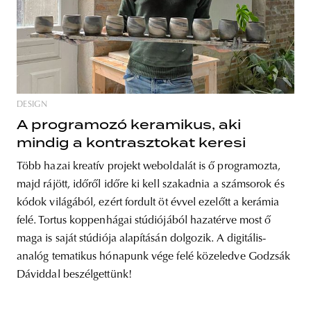
DESIGN
A programozó keramikus, aki
mindig a kontrasztokat keresi
Több hazai kreatív projekt weboldalát is ő programozta,
majd rájött, időről időre ki kell szakadnia a számsorok és
kódok világából, ezért fordult öt évvel ezelőtt a kerámia
felé. Tortus koppenhágai stúdiójából hazatérve most ő
maga is saját stúdiója alapításán dolgozik. A digitális-
analóg tematikus hónapunk vége felé közeledve Godzsák
Dáviddal beszélgettünk!