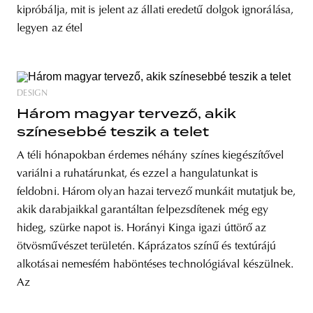
kipróbálja, mit is jelent az állati eredetű dolgok ignorálása,
legyen az étel
DESIGN
Három magyar tervező, akik
színesebbé teszik a telet
A téli hónapokban érdemes néhány színes kiegészítővel
variálni a ruhatárunkat, és ezzel a hangulatunkat is
feldobni. Három olyan hazai tervező munkáit mutatjuk be,
akik darabjaikkal garantáltan felpezsdítenek még egy
hideg, szürke napot is. Horányi Kinga igazi úttörő az
ötvösművészet területén. Káprázatos színű és textúrájú
alkotásai nemesfém haböntéses technológiával készülnek.
Az