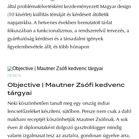
által problémafelvetésként kezdeményezett Magyar design
(10 kísérlet) kiállítás témáját és kérdéseit átültetik
napjainkba. A hetvenes években bemutatott tárlat
fókuszában a funkcionalizmus, a rendszerelvű tervezés, a
gyárthatóság kérdései és a társadalmi igények
figyelembevétele állt, és több hónapon
DESIGN
Objective | Mautner Zsófi kedvenc
tárgyai
Neki köszönhetően tanult meg egy ország indiai
lencsefőzeléket készíteni, sütőben. Persze nem csak a dahl
makhani receptjét köszönhetjük Mautner Zsófinak. A sok
éven át diplomataként dolgozó gasztroblogger mindig
valami izgalmasat tesz az asztalra, gondosan ügyelve arra,