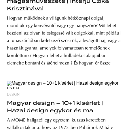
magasművészete | Interjú Czika
Krisztinával
Hogyan működnek a világunk hétköznapi dolgai,
mondjuk egy kenyérsütő vagy egy hangszóró? Mit lehet
kezdeni az olyan feleslegessé vált dolgokkal, mint például
a ruhaszárítóban keletkező szöszök, a levágott haj, vagy a
használt gyanta, amelyek folyamatosan termelődnek
körülöttünk? Hogyan lehet a hulladékot alapjaiban
elemeire bontani és átértelmezni? És hogyan ér össze
DESIGN
Magyar design – 10+1 kísérlet |
Hazai design egykor és ma
A MOME hallgatói egy egyetemi kurzus keretében
vállalkoztak arra, hogy az 1972-ben Pohárnok Mihály